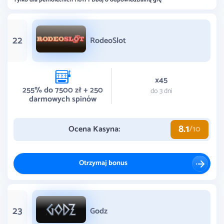
22
RodeoSlot
x45
255% do 7500 zł + 250
do 3 dni
darmowych spinów
8.1
Ocena Kasyna:
/10
Otrzymaj bonus
23
Godz