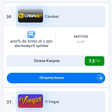
36
Casabet
x40/x35
400% do 10150 zł + 350
10 dni
darmowych spinów
7.3
Ocena Kasyna:
/10
Otrzymaj bonus
37
V.Vegas