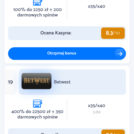
x35/x40
100% do 2250 zł + 200
darmowych spinów
8.3
Ocena Kasyna:
/10
Otrzymaj bonus
19
Betwest
x35/x40
400% do 22500 zł + 350
3 dni
darmowych spinów