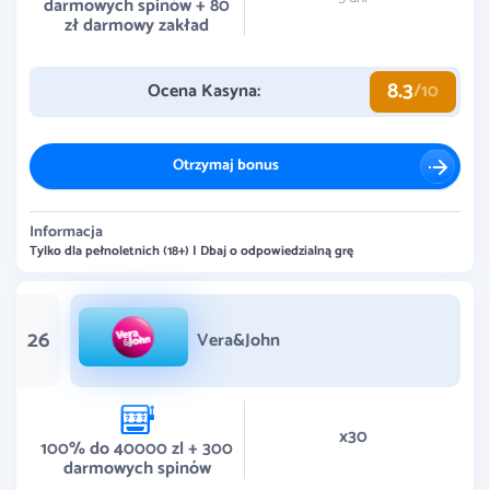
darmowych spinów + 80
zł darmowy zakład
8.3
Ocena Kasyna:
/10
Otrzymaj bonus
Informacja
Tylko dla pełnoletnich (18+) | Dbaj o odpowiedzialną grę
26
Vera&John
x30
100% do 40000 zl + 300
darmowych spinów