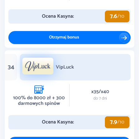
7.6
Ocena Kasyna:
/10
Otrzymaj bonus
34
VipLuck
x35/x40
100% do 8000 zł + 300
do 7 dni
darmowych spinów
7.9
Ocena Kasyna:
/10