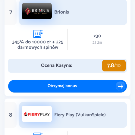
7
Brionis
x30
345% do 10000 zł + 225
21 dni
darmowych spinów
7.8
Ocena Kasyna:
/10
Otrzymaj bonus
8
Fiery Play (VulkanSpiele)