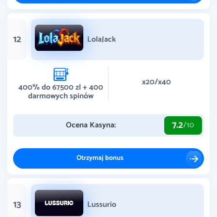
12
LolaJack
x20/x40
400% do 67500 zl + 400
darmowych spinów
7.2
Ocena Kasyna:
/10
Otrzymaj bonus
13
Lussurio