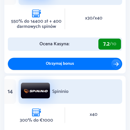
x30/x40
550% do 14400 zł + 400
darmowych spinów
7.2
Ocena Kasyna:
/10
Otrzymaj bonus
14
Spininio
x40
300% do €1000