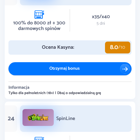
x35/x40
100% do 8000 zł + 300
5 dni
darmowych spinów
8.0
Ocena Kasyna:
/10
Otrzymaj bonus
Informacja
Tylko dla pełnoletnich (18+) | Dbaj o odpowiedzialną grę
24
SpinLine