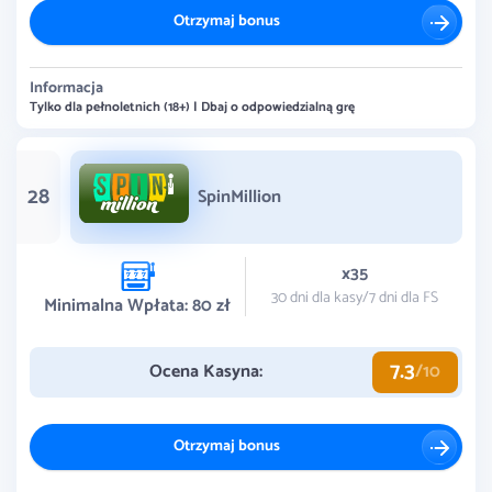
Otrzymaj bonus
Informacja
Tylko dla pełnoletnich (18+) | Dbaj o odpowiedzialną grę
28
SpinMillion
x35
30 dni dla kasy/7 dni dla FS
Minimalna Wpłata: 80 zł
7.3
Ocena Kasyna:
/10
Otrzymaj bonus