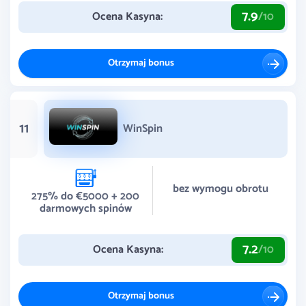
7.9
Ocena Kasyna:
/10
Otrzymaj bonus
11
WinSpin
bez wymogu obrotu
275% do €5000 + 200
darmowych spinów
7.2
Ocena Kasyna:
/10
Otrzymaj bonus