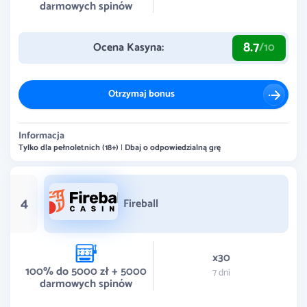
darmowych spinów
8.7
Ocena Kasyna:
/10
Otrzymaj bonus
Informacja
Tylko dla pełnoletnich (18+)
|
Dbaj o odpowiedzialną grę
4
Fireball
x30
100% do 5000 zł + 5000
7 dni
darmowych spinów