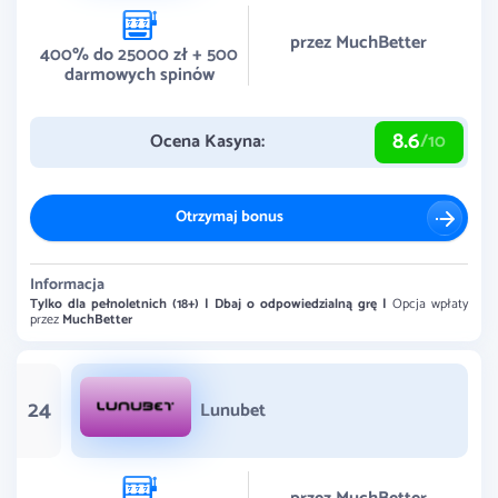
przez MuchBetter
400% do 25000 zł + 500
darmowych spinów
8.6
Ocena Kasyna:
/10
Otrzymaj bonus
Informacja
Tylko dla pełnoletnich (18+) | Dbaj o odpowiedzialną grę |
Opcja wpłaty
przez
MuchBetter
24
Lunubet