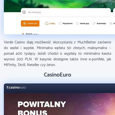
Verde Casino daję możliwość skorzystania z MuchBetter zarówno
do wpłat i wypłat. Minimalna wpłata 50 złotych, maksymalna —
ponad 400 tysięcy. Jeżeli chodzi o wypłaty to minimalna kwota
wynosi 200 PLN. W kasynie dostępne także inne e-portfele, jak
MiFinity, Skrill, Neteller czy Jeton.
CasinoEuro