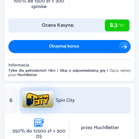
100% do 1500 zł + 300
spinów
8.3
Ocena Kasyna:
/10
Otrzymaj bonus
Informacja
Tylko dla pełnoletnich (18+) | Dbaj o odpowiedzialną grę |
Opcja wpłaty
przez
MuchBetter
6
Spin City
przez MuchBetter
550% do 12500 zł + 500
DS