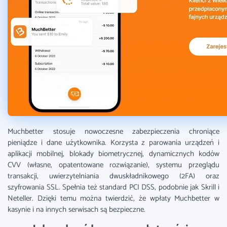
Muchbetter stosuje nowoczesne zabezpieczenia chroniące
pieniądze i dane użytkownika. Korzysta z parowania urządzeń i
aplikacji mobilnej, blokady biometrycznej, dynamicznych kodów
CVV (własne, opatentowane rozwiązanie), systemu przeglądu
transakcji, uwierzytelniania dwuskładnikowego (2FA) oraz
szyfrowania SSL. Spełnia też standard PCI DSS, podobnie jak Skrill i
Neteller. Dzięki temu można twierdzić, że wpłaty Muchbetter w
kasynie i na innych serwisach są bezpieczne.