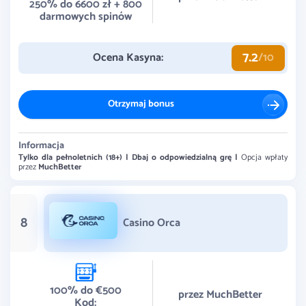
250% do 6600 zł + 800
darmowych spinów
7.2
Ocena Kasyna:
/10
Otrzymaj bonus
Informacja
Tylko dla pełnoletnich (18+) | Dbaj o odpowiedzialną grę |
Opcja wpłaty
przez
MuchBetter
8
Casino Orca
100% do €500
przez MuchBetter
Kod: