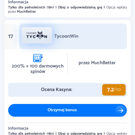
Informacja
Tylko dla pełnoletnich (18+) | Dbaj o odpowiedzialną grę |
Opcja wpłaty
przez
MuchBetter
17
TycoonWin
przez MuchBetter
200% + 100 darmowych
spinów
7.2
Ocena Kasyna:
/10
Otrzymaj bonus
Informacja
Tylko dla pełnoletnich (18+) | Dbaj o odpowiedzialną grę |
Opcja wpłaty