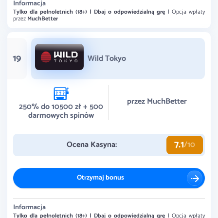
Informacja
Tylko dla pełnoletnich (18+) | Dbaj o odpowiedzialną grę |
Opcja wpłaty
przez
MuchBetter
19
Wild Tokyo
przez MuchBetter
250% do 10500 zł + 500
darmowych spinów
7.1
Ocena Kasyna:
/10
Otrzymaj bonus
Informacja
Tylko dla pełnoletnich (18+) | Dbaj o odpowiedzialną grę |
Opcja wpłaty