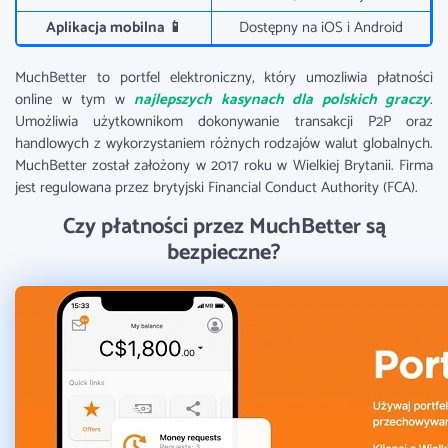
Aplikacja mobilna 📱
Dostępny na iOS i Android
MuchBetter to portfel elektroniczny, który umozliwia płatności
online w tym w
najlepszych kasynach dla polskich graczy
.
Umożliwia użytkownikom dokonywanie transakcji P2P oraz
handlowych z wykorzystaniem różnych rodzajów walut globalnych.
MuchBetter został założony w 2017 roku w Wielkiej Brytanii. Firma
jest regulowana przez brytyjski Financial Conduct Authority (FCA).
Czy płatności przez MuchBetter są
bezpieczne?