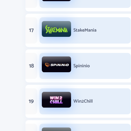
17
StakeMania
18
Spininio
19
Win2Chill