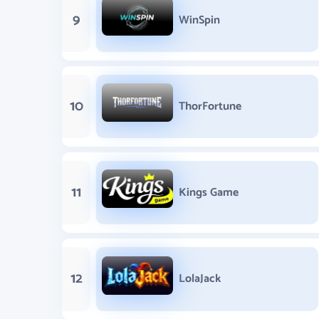
9
WinSpin
10
ThorFortune
11
Kings Game
12
LolaJack