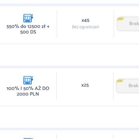
x45
KOD
Brak
550% do 12500 zł +
Bez ograniczeń
500 DS
KOD
x25
Brak
100% I 50% AŻ DO
2000 PLN