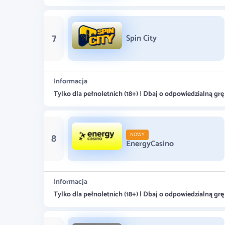
7
Spin City
Informacja
Tylko dla pełnoletnich (18+)
|
Dbaj o odpowiedzialną grę
8
NOWY
EnergyCasino
Informacja
Tylko dla pełnoletnich (18+) | Dbaj o odpowiedzialną grę