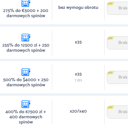
KOD
bez wymogu obrotu
Brak
275% do €5000 + 200
darmowych spinów
KOD
x35
Brak
255% do 12500 zl + 250
darmowych spinów
x35
KOD
Brak
500% do $4000 + 250
7 dni
darmowych spinów
KOD
x20/x40
400% do 67500 zl +
Brak
400 darmowych
spinów