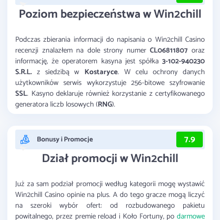
Poziom bezpieczeństwa w Win2chill
Podczas zbierania informacji do napisania o Win2chill Casino
recenzji znalazłem na dole strony numer
CL06811807
oraz
informację, że operatorem kasyna jest spółka
3-102-940230
S.R.L.
z siedzibą w
Kostaryce
. W celu ochrony danych
użytkowników serwis wykorzystuje 256-bitowe szyfrowanie
SSL
. Kasyno deklaruje również korzystanie z certyfikowanego
generatora liczb losowych (
RNG
).
7.9
Bonusy i Promocje
Dział promocji w Win2chill
Już za sam podział promocji według kategorii mogę wystawić
Win2chill Casino opinie na plus. A do tego gracze mogą liczyć
na szeroki wybór ofert: od rozbudowanego pakietu
powitalnego, przez premie reload i Koło Fortuny, po
darmowe