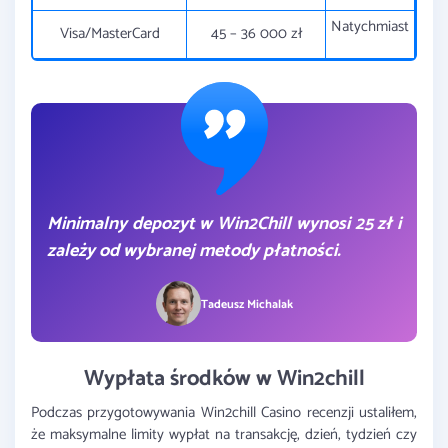
Natychmiast
Visa/MasterCard
45 – 36 000 zł
Minimalny depozyt w Win2Chill wynosi 25 zł i
zależy od wybranej metody płatności.
Tadeusz Michalak
Wypłata środków w Win2chill
Podczas przygotowywania Win2chill Casino recenzji ustaliłem,
że maksymalne limity wypłat na transakcję, dzień, tydzień czy