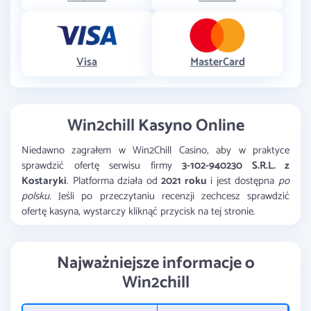
Visa
MasterCard
Win2chill Kasyno Online
Niedawno zagrałem w Win2Chill Casino, aby w praktyce
sprawdzić ofertę serwisu firmy
3-102-940230 S.R.L. z
Kostaryki
. Platforma działa od
2021 roku
i jest dostępna
po
polsku.
Jeśli po przeczytaniu recenzji zechcesz sprawdzić
ofertę kasyna, wystarczy kliknąć przycisk na tej stronie.
Najważniejsze informacje o
Win2chill