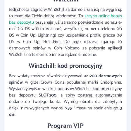
Jeśli chcesz zagrać w Win2chill za darmo z szansą na wygraną,
to mam dla Ciebie dobrą wiadomość. To
kasyno online bonus
bez depozytu
przyznaje już za samo potwierdzenie adresu e-
mail (10 DS w Coin Volcano), weryfikację numeru telefonu (10
DS w Coin Up: Lightning) czy uzupełnienie profilu gracza (10
DS w Coin Up: Hot Fire). Do tego możesz zgarnąć 10
darmowych spinów w Coin Volcano za pobranie aplikacji
Win2chill na telefon lub inne urządzenie mobilne.
Win2chill: kod promocyjny
Bez wpłaty możesz również aktywować aż
200 darmowych
spinów
w grze Crown Coins popularnej marki Endorphina.
Wystarczy wpisać w sekcji bonusów Win2chill kod promocyjny
bez depozytu
SLOT200
, a spiny zostaną automatycznie
dodane do Twojego konta. Wymóg obrotu dla zdobytych
dzięki nim wygranych wynosi
x35
i masz na spełnienie go
3
dni.
Program VIP