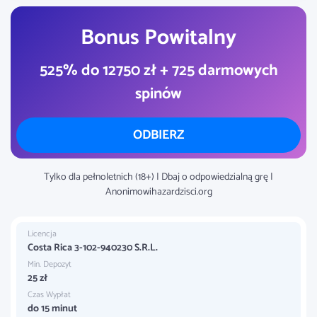
Bonusy i
7.9
Promocje
Bonus Powitalny
8.2
Obsługa klienta
525% do 12750 zł + 725 darmowych
7.5
spinów
Gry Kasynowe
Opcje płatności
7.6
ODBIERZ
i szybkość
Tylko dla pełnoletnich (18+) | Dbaj o odpowiedzialną grę |
Anonimowihazardzisci.org
Licencja
Costa Rica 3-102-940230 S.R.L.
Min. Depozyt
25 zł
Czas Wypłat
do 15 minut