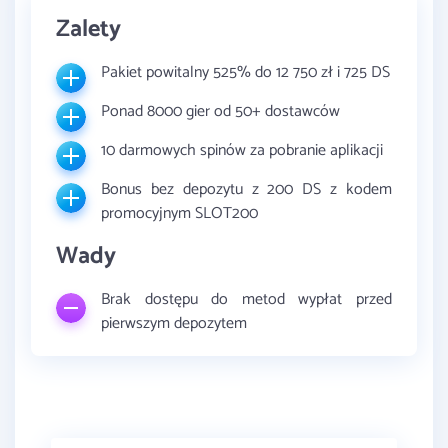
Zalety
Pakiet powitalny 525% do 12 750 zł i 725 DS
Ponad 8000 gier od 50+ dostawców
10 darmowych spinów za pobranie aplikacji
Bonus bez depozytu z 200 DS z kodem
promocyjnym SLOT200
Wady
Brak dostępu do metod wypłat przed
pierwszym depozytem