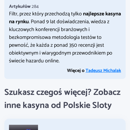
Artykułów
284
Filtr, przez który przechodzą tylko
najlepsze kasyna
na rynku
. Ponad 9 lat doświadczenia, wiedza z
kluczowych konferencji branżowych i
bezkompromisowa metodologia testów to
pewność, że każda z ponad 350 recenzji jest
obiektywnym i wiarygodnym przewodnikiem po
świecie hazardu online.
Więcej o
Tadeusz Michalak
Szukasz czegoś więcej? Zobacz
inne kasyna od Polskie Sloty