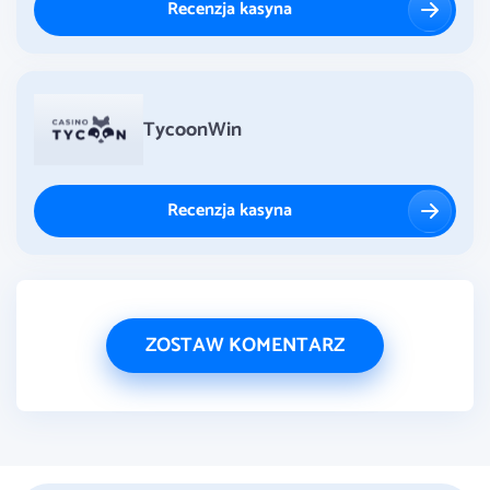
Recenzja kasyna
TycoonWin
Recenzja kasyna
ZOSTAW KOMENTARZ