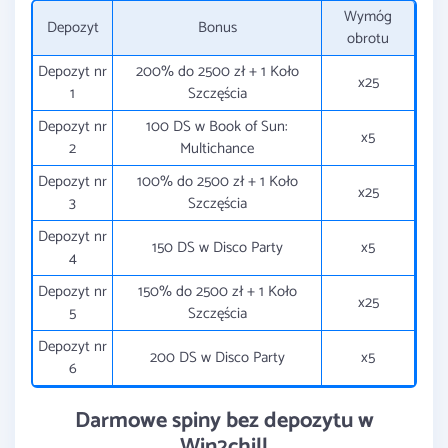
Wymóg
Depozyt
Bonus
obrotu
Depozyt nr
200% do 2500 zł + 1 Koło
x25
1
Szczęścia
Depozyt nr
100 DS w Book of Sun:
x5
2
Multichance
Depozyt nr
100% do 2500 zł + 1 Koło
x25
3
Szczęścia
Depozyt nr
150 DS w Disco Party
x5
4
Depozyt nr
150% do 2500 zł + 1 Koło
x25
5
Szczęścia
Depozyt nr
200 DS w Disco Party
x5
6
Darmowe spiny bez depozytu w
Win2chill