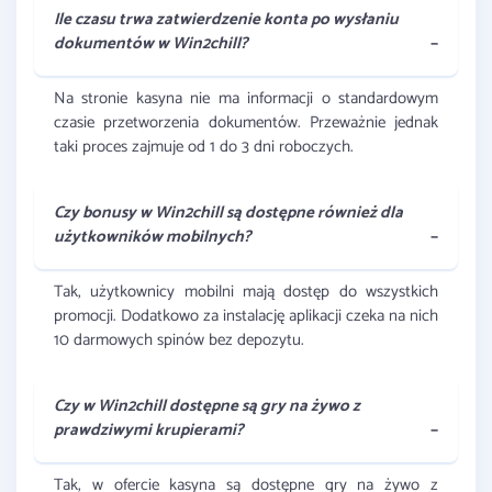
Ile czasu trwa zatwierdzenie konta po wysłaniu
dokumentów w Win2chill?
Na stronie kasyna nie ma informacji o standardowym
czasie przetworzenia dokumentów. Przeważnie jednak
taki proces zajmuje od 1 do 3 dni roboczych.
Czy bonusy w Win2chill są dostępne również dla
użytkowników mobilnych?
Tak, użytkownicy mobilni mają dostęp do wszystkich
promocji. Dodatkowo za instalację aplikacji czeka na nich
10 darmowych spinów bez depozytu.
Czy w Win2chill dostępne są gry na żywo z
prawdziwymi krupierami?
Tak, w ofercie kasyna są dostępne gry na żywo z