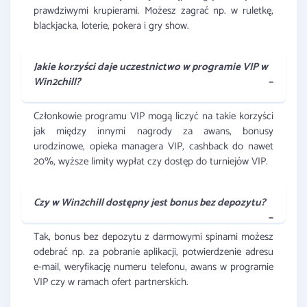
prawdziwymi krupierami. Możesz zagrać np. w ruletkę,
blackjacka, loterie, pokera i gry show.
Jakie korzyści daje uczestnictwo w programie VIP w
Win2chill?
Członkowie programu VIP mogą liczyć na takie korzyści
jak między innymi nagrody za awans, bonusy
urodzinowe, opieka managera VIP, cashback do nawet
20%, wyższe limity wypłat czy dostęp do turniejów VIP.
Czy w Win2chill dostępny jest bonus bez depozytu?
Tak, bonus bez depozytu z darmowymi spinami możesz
odebrać np. za pobranie aplikacji, potwierdzenie adresu
e-mail, weryfikację numeru telefonu, awans w programie
VIP czy w ramach ofert partnerskich.