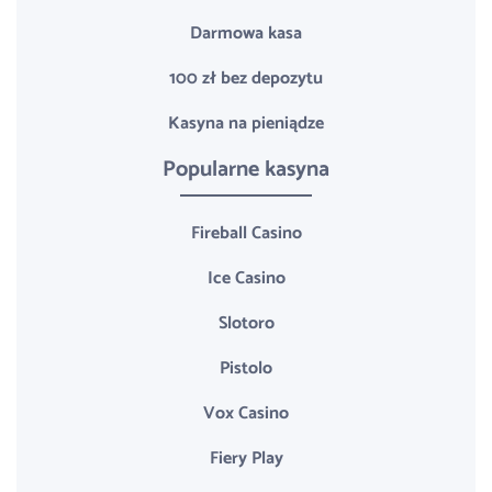
Darmowa kasa
100 zł bez depozytu
Kasyna na pieniądze
Popularne kasyna
Fireball Casino
Ice Casino
Slotoro
Pistolo
Vox Casino
Fiery Play