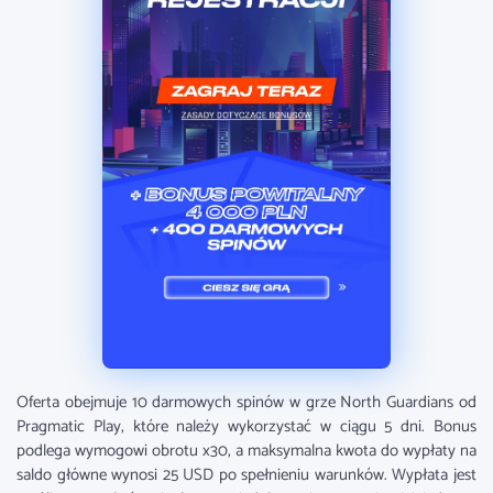
Oferta obejmuje 10 darmowych spinów w grze North Guardians od
Pragmatic Play, które należy wykorzystać w ciągu 5 dni. Bonus
podlega wymogowi obrotu x30, a maksymalna kwota do wypłaty na
saldo główne wynosi 25 USD po spełnieniu warunków. Wypłata jest