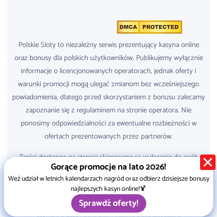
Polskie Sloty to niezależny serwis prezentujący kasyna online
oraz bonusy dla polskich użytkowników. Publikujemy wyłącznie
informacje o licencjonowanych operatorach, jednak oferty i
warunki promocji mogą ulegać zmianom bez wcześniejszego
powiadomienia, dlatego przed skorzystaniem z bonusu zalecamy
zapoznanie się z regulaminem na stronie operatora. Nie
ponosimy odpowiedzialności za ewentualne rozbieżności w
ofertach prezentowanych przez partnerów.
Treści dostępne na stronie skierowane są wyłącznie do osób
Gorące promocje na lato 2026!
pełnoletnich. Pamiętaj, że hazard może prowadzić do
Weź udział w letnich kalendarzach nagród oraz odbierz dzisiejsze bonusy
uzależnienia. Graj odpowiedzialnie.
najlepszych kasyn online!🍹
Sprawdź oferty!
Kontakt: info@polskiesloty.com
Copyright © 2026 Polskie Sloty | Wszelkie prawa zastrzeżone