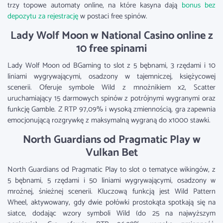
trzy topowe automaty online, na które kasyna dają
bonus bez
depozytu za rejestrację
w postaci free spinów.
Lady Wolf Moon w National Casino online z
10 free spinami
Lady Wolf Moon od BGaming to slot z 5 bębnami, 3 rzędami i 10
liniami wygrywającymi, osadzony w tajemniczej, księżycowej
scenerii. Oferuje symbole Wild z mnożnikiem x2, Scatter
uruchamiający 15 darmowych spinów z potrójnymi wygranymi oraz
funkcję Gamble. Z RTP 97,09% i wysoką zmiennością, gra zapewnia
emocjonującą rozgrywkę z maksymalną wygraną do x1000 stawki.
North Guardians od Pragmatic Play w
Vulkan Bet
North Guardians od Pragmatic Play to slot o tematyce wikingów, z
5 bębnami, 5 rzędami i 50 liniami wygrywającymi, osadzony w
mroźnej, śnieżnej scenerii. Kluczową funkcją jest Wild Pattern
Wheel, aktywowany, gdy dwie połówki prostokąta spotkają się na
siatce, dodając wzory symboli Wild (do 25 na najwyższym