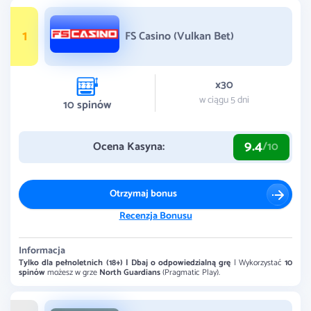
1
FS Casino (Vulkan Bet)
x30
w ciągu 5 dni
10
spinów
9.4
Ocena Kasyna:
/10
Otrzymaj bonus
Recenzja Bonusu
Informacja
Tylko dla pełnoletnich (18+) | Dbaj o odpowiedzialną grę
| Wykorzystać
10
spinów
możesz w grze
North Guardians
(Pragmatic Play).