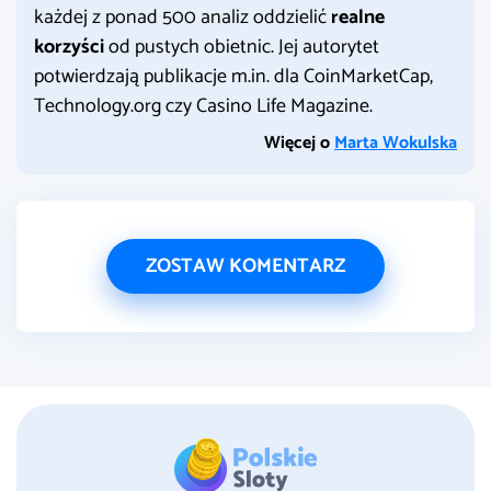
każdej z ponad 500 analiz oddzielić
realne
korzyści
od pustych obietnic. Jej autorytet
potwierdzają publikacje m.in. dla CoinMarketCap,
Technology.org czy Casino Life Magazine.
Więcej o
Marta Wokulska
ZOSTAW KOMENTARZ