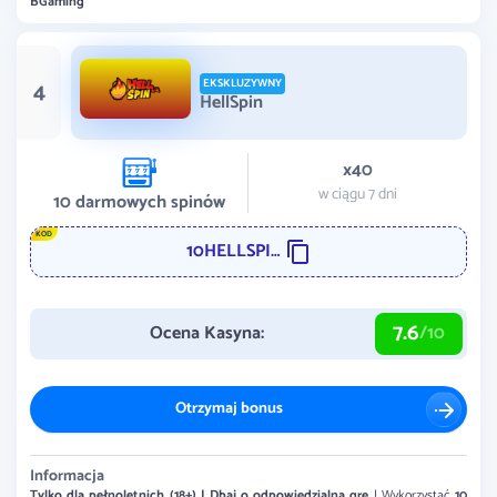
BGaming
4
EKSKLUZYWNY
HellSpin
x40
w ciągu 7 dni
10
darmowych spinów
KOD
10HELLSPINS
7.6
Ocena Kasyna:
/10
Otrzymaj bonus
Informacja
Tylko dla pełnoletnich (18+) | Dbaj o odpowiedzialną grę
| Wykorzystać
10