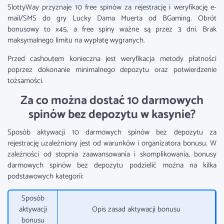
SlottyWay przyznaje 10 free spinów za rejestrację i weryfikację e-
mail/SMS do gry Lucky Dama Muerta od BGaming. Obrót
bonusowy to x45, a free spiny ważne są przez 3 dni. Brak
maksymalnego limitu na wypłatę wygranych.
Przed cashoutem konieczna jest weryfikacja metody płatności
poprzez dokonanie minimalnego depozytu oraz potwierdzenie
tożsamości.
Za co można dostać 10 darmowych
spinów bez depozytu w kasynie?
Sposób aktywacji 10 darmowych spinów bez depozytu za
rejestrację uzależniony jest od warunków i organizatora bonusu. W
zależności od stopnia zaawansowania i skomplikowania, bonusy
darmowych spinów bez depozytu podzielić można na kilka
podstawowych kategorii:
Sposób
aktywacji
Opis zasad aktywacji bonusu
bonusu