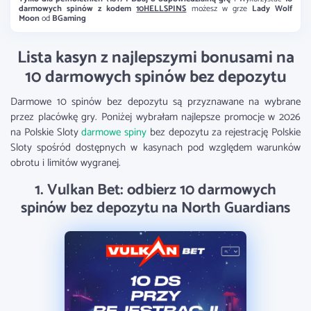
darmowych spinów z kodem
10HELLSPINS
możesz w grze
Lady Wolf
Moon
od
BGaming
Lista kasyn z najlepszymi bonusami na
10 darmowych spinów bez depozytu
Darmowe 10 spinów bez depozytu są przyznawane na wybrane
przez placówkę gry. Poniżej wybrałam najlepsze promocje w 2026
na Polskie Sloty
darmowe spiny
bez depozytu za rejestrację Polskie
Sloty spośród dostępnych w kasynach pod względem warunków
obrotu i limitów wygranej.
1. Vulkan Bet: odbierz 10 darmowych
spinów bez depozytu na North Guardians