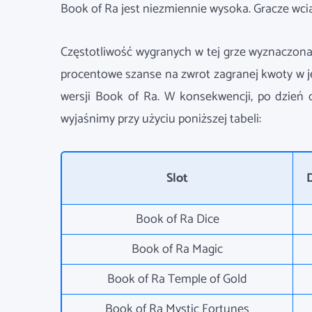
Book of Ra jest niezmiennie wysoka. Gracze wcią
Częstotliwość wygranych w tej grze wyznaczona 
procentowe szanse na zwrot zagranej kwoty w j
wersji Book of Ra. W konsekwencji, po dzień d
wyjaśnimy przy użyciu poniższej tabeli:
Slot
Book of Ra Dice
Book of Ra Magic
Book of Ra Temple of Gold
Book of Ra Mystic Fortunes