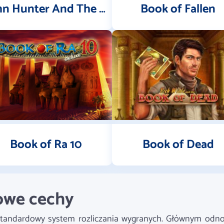
John Hunter And The Book Of Tut
Book of Fallen
Book of Ra 10
Book of Dead
wowe cechy
 standardowy system rozliczania wygranych. Głównym odno