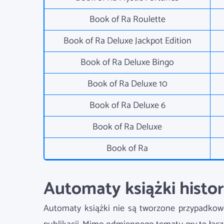
Book of Ra Roulette
Book of Ra Deluxe Jackpot Edition
Book of Ra Deluxe Bingo
Book of Ra Deluxe 10
Book of Ra Deluxe 6
Book of Ra Deluxe
Book of Ra
Automaty książki histo
Automaty książki nie są tworzone przypadkowo