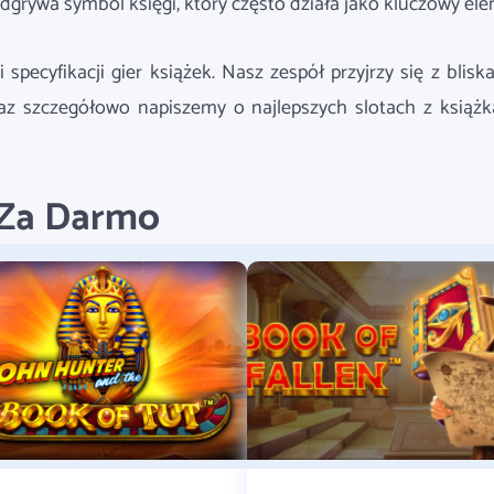
dgrywa symbol księgi, który często działa jako kluczowy ele
 specyfikacji gier książek. Nasz zespół przyjrzy się z blis
teraz szczegółowo napiszemy o najlepszych slotach z książk
 Za Darmo