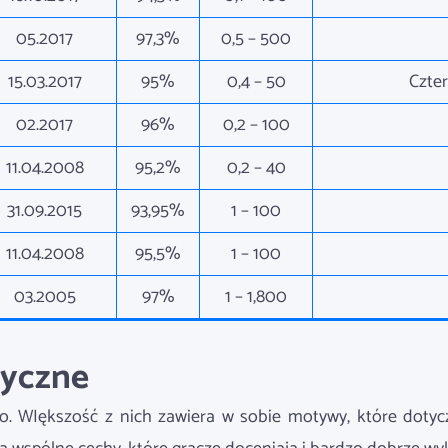
05.2017
97,3%
0,5 – 500
15.03.2017
95%
0,4 – 50
Czte
02.2017
96%
0,2 – 100
11.04.2008
95,2%
0,2 – 40
31.09.2015
93,95%
1 – 100
11.04.2008
95,5%
1 – 100
03.2005
97%
1 – 1,800
ryczne
. WIększość z nich zawiera w sobie motywy, które dotycz