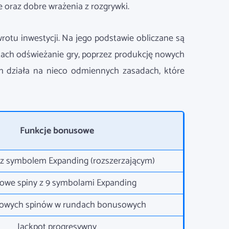
e oraz dobre wrażenia z rozgrywki.
rotu inwestycji. Na jego podstawie obliczane są
tach odświeżanie gry, poprzez produkcję nowych
ich działa na nieco odmiennych zasadach, które
Funkcje bonusowe
 z symbolem Expanding (rozszerzającym)
we spiny z 9 symbolami Expanding
owych spinów w rundach bonusowych
Jackpot progresywny