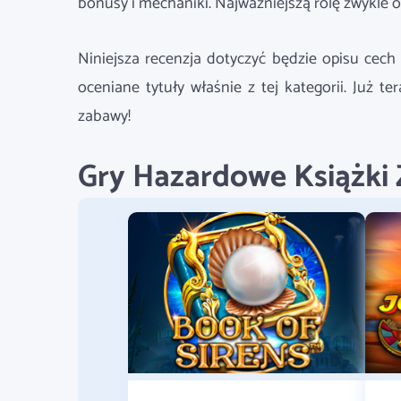
bonusy i mechaniki. Najważniejszą rolę zwykle o
Niniejsza recenzja dotyczyć będzie opisu cech i
oceniane tytuły właśnie z tej kategorii. Już 
zabawy!
Gry Hazardowe Książki