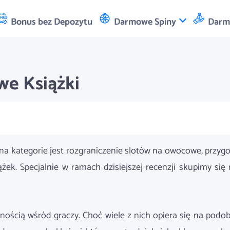
Bonus bez Depozytu
Darmowe Spiny
Darm
e Książki
 kategorie jest rozgraniczenie slotów na owocowe, przyg
żek. Specjalnie w ramach dzisiejszej recenzji skupimy s
rnością wśród graczy. Choć wiele z nich opiera się na pod