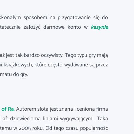
doskonałym sposobem na przygotowanie się do
 ostatecznie założyć darmowe konto w
kasynie
ż jest tak bardzo oczywisty. Tego typu gry mają
rii książkowych, które często wydawane są przez
omatu do gry.
 of Ra
. Autorem slota jest znana i ceniona firma
aż dziewięcioma liniami wygrywającymi. Taka
lat temu w 2005 roku. Od tego czasu popularność