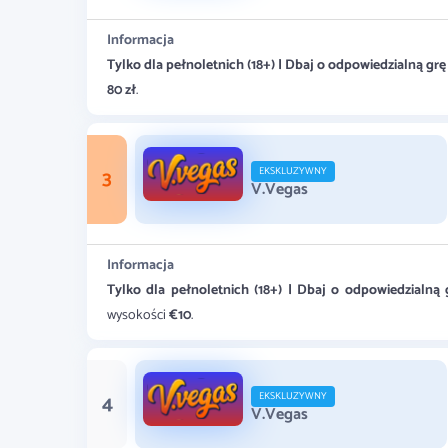
Informacja
Tylko dla pełnoletnich (18+) | Dbaj o odpowiedzialną gr
80 zł
.
3
EKSKLUZYWNY
V.Vegas
Informacja
Tylko dla pełnoletnich (18+) | Dbaj o odpowiedzialną 
wysokości
€10
.
4
EKSKLUZYWNY
V.Vegas