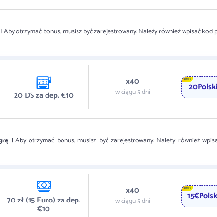
ę
| Aby otrzymać bonus, musisz być zarejestrowany. Należy również wpisać kod 
x40
KOD
20Polski
w ciągu 5 dni
20
DS za dep. €10
grę |
Aby otrzymać bonus, musisz być zarejestrowany. Należy również wpis
x40
KOD
15€Polsk
70 zł
(15 Euro) za dep.
w ciągu 5 dni
€10