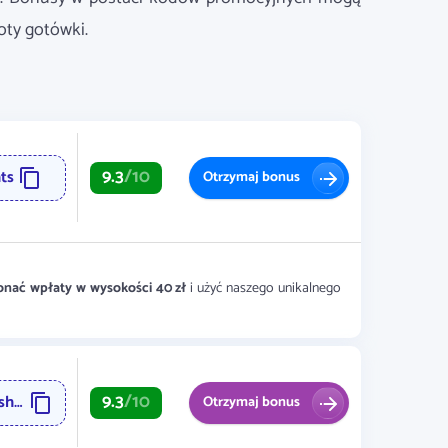
oty gotówki.
9.3
/10
ts
Otrzymaj bonus
nać wpłaty w wysokości 40 zł
i użyć naszego unikalnego
9.3
/10
sh40
Otrzymaj bonus