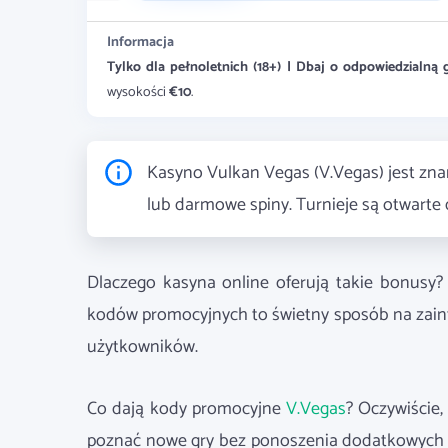
Informacja
Tylko dla pełnoletnich (18+) | Dbaj o odpowiedzialną
wysokości
€10
.
Kasyno Vulkan Vegas (V.Vegas) jest zna
lub darmowe spiny. Turnieje są otwarte d
Dlaczego kasyna online oferują takie bonusy? 
kodów promocyjnych to świetny sposób na zaint
użytkowników.
Co dają kody promocyjne
V.Vegas
? Oczywiście
poznać nowe gry bez ponoszenia dodatkowych ko