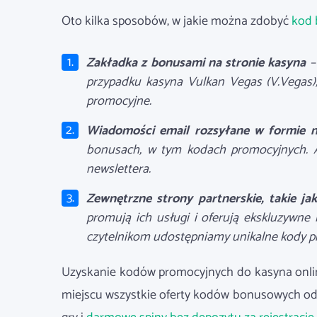
Oto kilka sposobów, w jakie można zdobyć
kod
Zakładka z bonusami na stronie kasyna
–
przypadku kasyna Vulkan Vegas (V.Vegas),
promocyjne.
Wiadomości email rozsyłane w formie n
bonusach, w tym kodach promocyjnych. Ab
newslettera.
Zewnętrzne strony partnerskie, takie jak
promują ich usługi i oferują ekskluzywne
czytelnikom udostępniamy unikalne kody p
Uzyskanie kodów promocyjnych do kasyna online 
miejscu wszystkie oferty kodów bonusowych od 