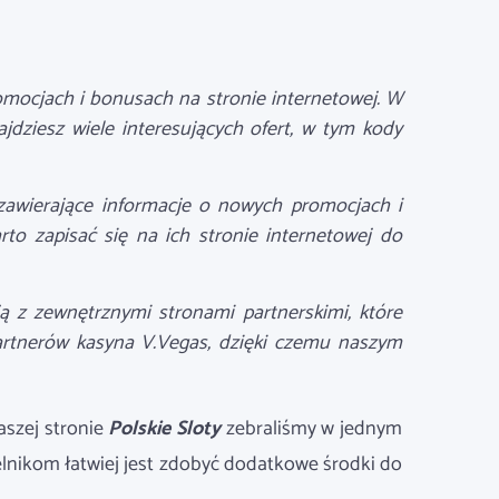
omocjach i bonusach na stronie internetowej. W
dziesz wiele interesujących ofert, w tym kody
zawierające informacje o nowych promocjach i
o zapisać się na ich stronie internetowej do
ą z zewnętrznymi stronami partnerskimi, które
artnerów kasyna V.Vegas, dzięki czemu naszym
aszej stronie
Polskie Sloty
zebraliśmy w jednym
lnikom łatwiej jest zdobyć dodatkowe środki do