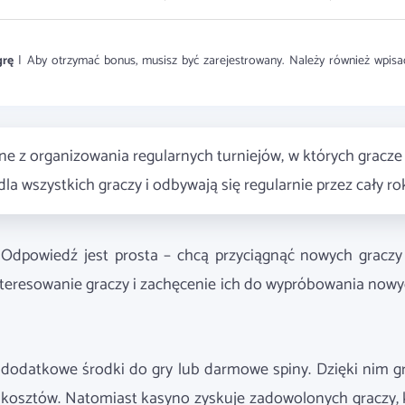
 grę
| Aby otrzymać bonus, musisz być zarejestrowany. Należy również wpis
ne z organizowania regularnych turniejów, w których gracze
la wszystkich graczy i odbywają się regularnie przez cały ro
Odpowiedź jest prosta – chcą przyciągnąć nowych graczy 
eresowanie graczy i zachęcenie ich do wypróbowania nowych
, dodatkowe środki do gry lub darmowe spiny. Dzięki nim 
sztów. Natomiast kasyno zyskuje zadowolonych graczy, kt