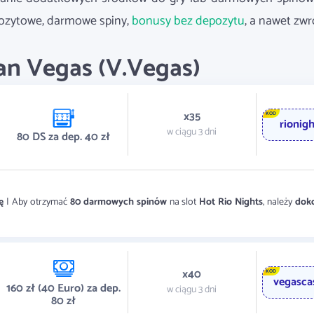
pozytowe, darmowe spiny,
bonusy bez depozytu
, a nawet zwr
n Vegas (V.Vegas)
x35
KOD
rionigh
w ciągu 3 dni
80
DS za dep. 40 zł
rę
| Aby otrzymać
80 darmowych spinów
na slot
Hot Rio Nights
, należy
doko
x40
KOD
vegasca
160 zł
(40 Euro) za dep.
w ciągu 3 dni
80 zł