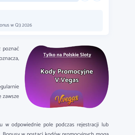
bonus w Q3 2026
z poznać
 oznacza,
egularnie
że zawsze
 w odpowiednie pole podczas rejestracji lub
w. Bonusy w postaci kodów promocyjnych mogą