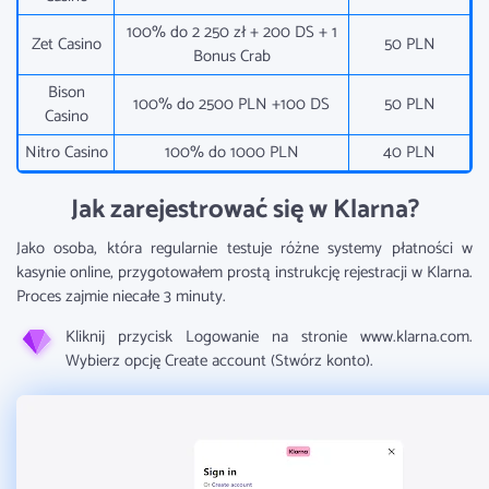
100% do 2 250 zł + 200 DS + 1
Zet Casino
50 PLN
Bonus Crab
Bison
100% do 2500 PLN +100 DS
50 PLN
Casino
Nitro Casino
100% do 1000 PLN
40 PLN
Jak zarejestrować się w Klarna?
Jako osoba, która regularnie testuje różne systemy płatności w
kasynie online, przygotowałem prostą instrukcję rejestracji w Klarna.
Proces zajmie niecałe 3 minuty.
Kliknij przycisk Logowanie na stronie www.klarna.com.
Wybierz opcję Create account (Stwórz konto).