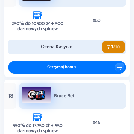
x50
250% do 10500 zł + 500
darmowych spinów
7.1
Ocena Kasyna:
/10
Otrzymaj bonus
18
Bruce Bet
x45
550% do 13750 zł + 550
darmowych spinów