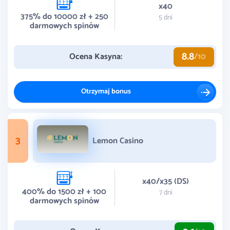
x40
375% do 10000 zł + 250
5 dni
darmowych spinów
8.8
Ocena Kasyna:
/10
Otrzymaj bonus
3
Lemon Casino
x40/x35 (DS)
400% do 1500 zł + 100
7 dni
darmowych spinów