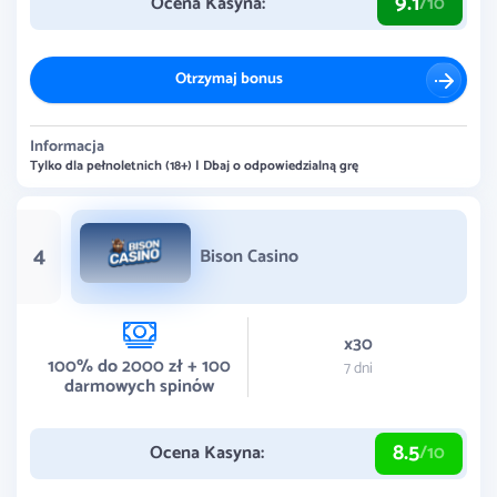
9.1
Ocena Kasyna:
/10
Otrzymaj bonus
Informacja
Tylko dla pełnoletnich (18+) | Dbaj o odpowiedzialną grę
4
Bison Casino
x30
100% do 2000 zł + 100
7 dni
darmowych spinów
8.5
Ocena Kasyna:
/10