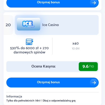
Otrzymaj bonus
20
Ice Casino
x40
530% do 6000 zł + 270
10 dni
darmowych spinów
9.6
Ocena Kasyna:
/10
Otrzymaj bonus
Informacja
Tylko dla pełnoletnich (18+)
|
Dbaj o odpowiedzialną grę