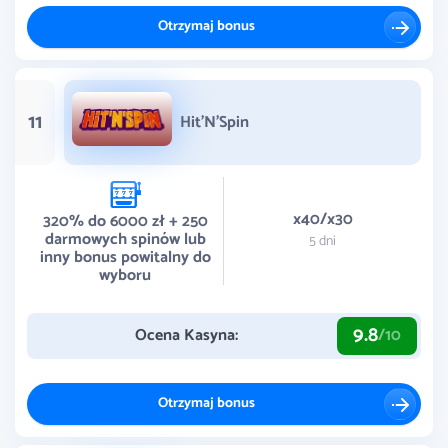
Otrzymaj bonus
11
Hit'N'Spin
x40/x30
320% do 6000 zł + 250
darmowych spinów lub
5 dni
inny bonus powitalny do
wyboru
9.8
Ocena Kasyna:
/10
Otrzymaj bonus