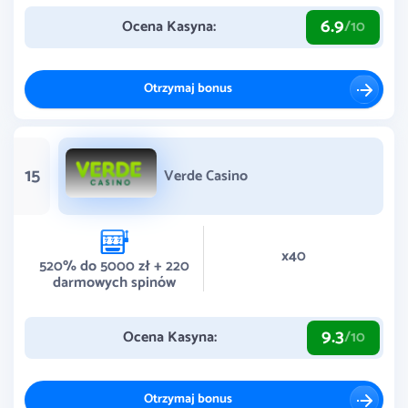
6.9
Ocena Kasyna:
/10
Otrzymaj bonus
15
Verde Casino
x40
520%
do 5000 zł + 220
darmowych spinów
9.3
Ocena Kasyna:
/10
Otrzymaj bonus