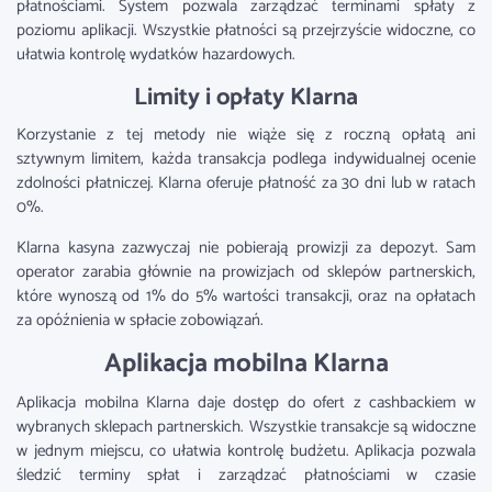
płatnościami. System pozwala zarządzać terminami spłaty z
poziomu aplikacji. Wszystkie płatności są przejrzyście widoczne, co
ułatwia kontrolę wydatków hazardowych.
Limity i opłaty Klarna
Korzystanie z tej metody nie wiąże się z roczną opłatą ani
sztywnym limitem, każda transakcja podlega indywidualnej ocenie
zdolności płatniczej. Klarna oferuje płatność za 30 dni lub w ratach
0%.
Klarna kasyna zazwyczaj nie pobierają prowizji za depozyt. Sam
operator zarabia głównie na prowizjach od sklepów partnerskich,
które wynoszą od 1% do 5% wartości transakcji, oraz na opłatach
za opóźnienia w spłacie zobowiązań.
Aplikacja mobilna Klarna
Aplikacja mobilna Klarna daje dostęp do ofert z cashbackiem w
wybranych sklepach partnerskich. Wszystkie transakcje są widoczne
w jednym miejscu, co ułatwia kontrolę budżetu. Aplikacja pozwala
śledzić terminy spłat i zarządzać płatnościami w czasie