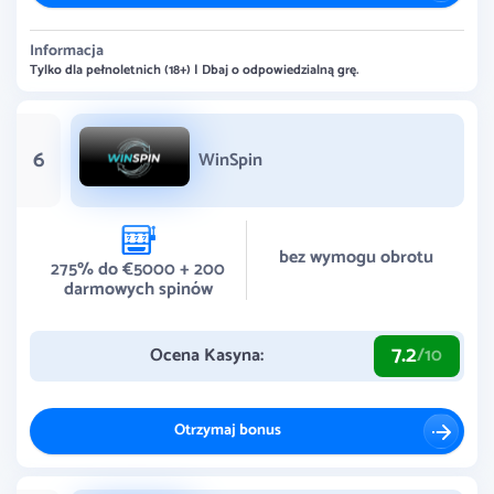
Informacja
Tylko dla pełnoletnich (18+) | Dbaj o odpowiedzialną grę.
6
WinSpin
bez wymogu obrotu
275% do €5000 + 200
darmowych spinów
7.2
Ocena Kasyna:
/10
Otrzymaj bonus