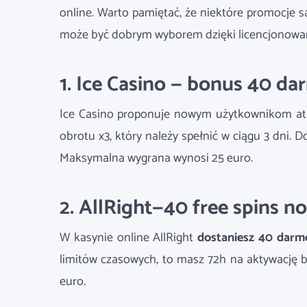
online. Warto pamiętać, że niektóre promocje s
może być dobrym wyborem dzięki licencjonowane
1. Ice Casino — bonus 40 d
Ice Casino proponuje nowym użytkownikom at
obrotu x3, który należy spełnić w ciągu 3 dni. 
Maksymalna wygrana wynosi 25 euro.
2. AllRight—40 free spins n
W kasynie online AllRight
dostaniesz 40 darm
limitów czasowych, to masz 72h na aktywację bo
euro.