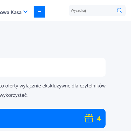
owa Kasa
o oferty wyłącznie ekskluzywne dla czytelników
 wykorzystać.
4