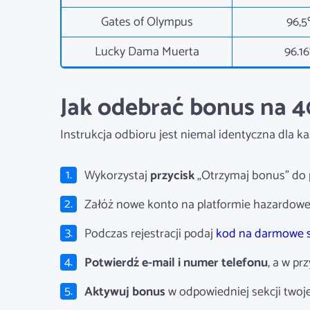
Gates of Olympus
96,
Lucky Dama Muerta
96.1
Jak odebrać bonus na 4
Instrukcja odbioru jest niemal identyczna dla k
Wykorzystaj
przycisk
„Otrzymaj bonus” do p
Załóż nowe konto na platformie hazardowe
Podczas rejestracji podaj
kod na darmowe s
Potwierdź e-mail i numer telefonu
, a w p
Aktywuj bonus
w odpowiedniej sekcji twoj