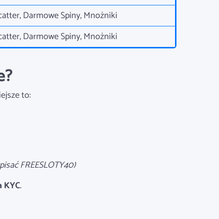
Scatter, Darmowe Spiny, Mnożniki
Scatter, Darmowe Spiny, Mnożniki
e?
ejsze to:
 wpisać FREESLOTY40)
a KYC
.