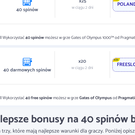
x25
POLAN
w ciągu 2 dni
40
spinów
|
Wykorzystać
40 spinów
możesz w grze Gates of Olympus 1000™ od Pragmati
x20
KOD
FREESL
w ciągu 2 dni
40
darmowych spinów
 |
Wykorzystać
40 free spinów
możesz w grze
Gates of Olympus
od
Pragmati
ajlepsze bonusy na 40 spinów 
trzy, które mają najlepsze warunki dla graczy. Poniżej op