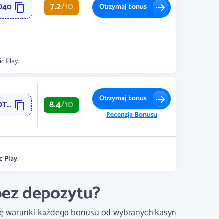
7.2
/10
D40
Otrzymaj bonus
c Play.
Otrzymaj bonus
8.4
/10
OTY40
Recenzja Bonusu
c Play
.
bez depozytu?
iszę warunki każdego bonusu od wybranych kasyn