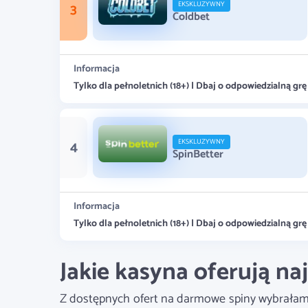
3
EKSKLUZYWNY
Coldbet
Informacja
Tylko dla pełnoletnich (18+) | Dbaj o odpowiedzialną grę 
4
EKSKLUZYWNY
SpinBetter
Informacja
Tylko dla pełnoletnich (18+) | Dbaj o odpowiedzialną grę
Jakie kasyna oferują n
Z dostępnych ofert na darmowe spiny wybrałam 