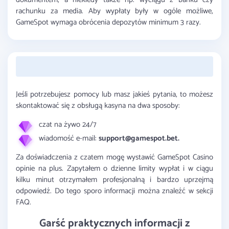
rachunku za media. Aby wypłaty były w ogóle możliwe,
GameSpot wymaga obrócenia depozytów minimum 3 razy.
Dział wsparcia w GameSpot
Jeśli potrzebujesz pomocy lub masz jakieś pytania, to możesz
skontaktować się z obsługą kasyna na dwa sposoby:
czat na żywo 24/7
wiadomość e-mail:
support@gamespot.bet.
Za doświadczenia z czatem mogę wystawić GameSpot Casino
opinie na plus. Zapytałem o dzienne limity wypłat i w ciągu
kilku minut otrzymałem profesjonalną i bardzo uprzejmą
odpowiedź. Do tego sporo informacji można znaleźć w sekcji
FAQ.
Garść praktycznych informacji z