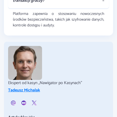
transakcji graczy?
Platforma zapewnia o stosowaniu nowoczesnych
środków bezpieczeństwa, takich jak szyfrowanie danych,
kontrole dostępu i audyty.
Ekspert od kasyn „Nawigator po Kasynach”
Tadeusz Michalak