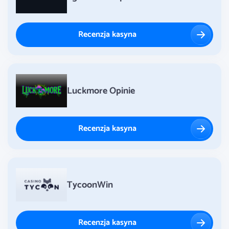
Recenzja kasyna
Luckmore Opinie
Recenzja kasyna
TycoonWin
Recenzja kasyna