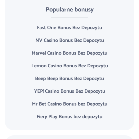
Popularne bonusy
Fast One Bonus Bez Depozytu
NV Casino Bonus Bez Depozytu
Marvel Casino Bonus Bez Depozytu
Lemon Casino Bonus Bez Depozytu
Beep Beep Bonus Bez Depozytu
YEP! Casino Bonus Bez Depozytu
Mr Bet Casino Bonus bez Depozytu
Fiery Play Bonus bez depozytu