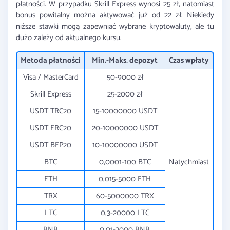
płatności. W przypadku Skrill Express wynosi 25 zł, natomiast
bonus powitalny można aktywować już od 22 zł. Niekiedy
niższe stawki mogą zapewniać wybrane kryptowaluty, ale tu
dużo zależy od aktualnego kursu.
Metoda płatności
Min.-Maks. depozyt
Czas wpłaty
Visa / MasterCard
50-9000 zł
Skrill Express
25-2000 zł
USDT TRC20
15-10000000 USDT
USDT ERC20
20-10000000 USDT
USDT BEP20
10-10000000 USDT
BTC
0,0001-100 BTC⁩
Natychmiast
ETH
0,015-5000 ETH
TRX
60-5000000 TRX
LTC
0,3-20000 LTC
BNB
0,01-2000 BNB