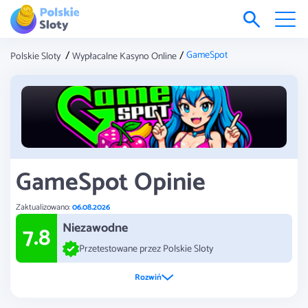
/
/
GameSpot
Polskie Sloty
Wypłacalne Kasyno Online
GameSpot Opinie
Zaktualizowano:
06.08.2026
Niezawodne
7.8
Przetestowane przez Polskie Sloty
7.5
Rozwiń
Bezpieczeństwo