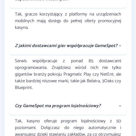
Tak, gracze korzystający z platformy na urządzeniach
mobilnych mają dostęp do pełnej oferty promocyjnej
kasyna.
Z jakimi dostawcami gier współpracuje GameSpot?
Serwis współpracuje z ponad 85 dostawcami
oprogramowania. Znajdziesz wśród nich nie tylko
gigantów branży pokroju Pragmatic Play czy NetEnt, ale
także bardziej niszowe marki, takie jak Belatra, 3Oaks czy
Blueprint.
Czy GameSpot ma program lojalnościowy?
Tak, kasyno oferuje program lojalnościowy z 50
poziomami. Dołączasz do niego automatycznie i
awansujesz dzięki stawianiu zakładów, za co otrzymujesz