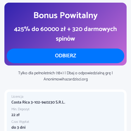
Bonusy i
7.9
Promocje
Bonus Powitalny
8.2
Obsługa klienta
425% do 60000 zł + 320 darmowych
7.8
spinów
Gry Kasynowe
Opcje płatności
7.4
ODBIERZ
i szybkość
Tylko dla pełnoletnich (18+) | Dbaj o odpowiedzialną grę |
Anonimowihazardzisci.org
Licencja
Costa Rica 3-102-940230 S.R.L.
Min. Depozyt
22 zł
Czas Wypłat
do 3 dni