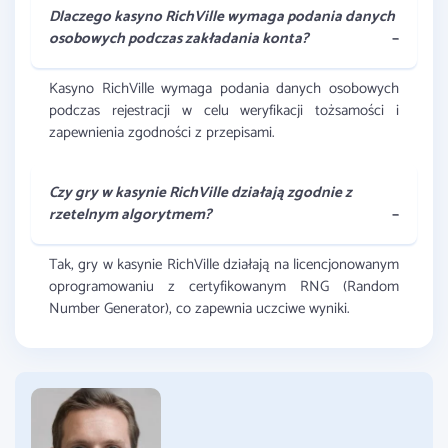
Dlaczego kasyno RichVille wymaga podania danych
osobowych podczas zakładania konta?
Kasyno RichVille wymaga podania danych osobowych
podczas rejestracji w celu weryfikacji tożsamości i
zapewnienia zgodności z przepisami.
Czy gry w kasynie RichVille działają zgodnie z
rzetelnym algorytmem?
Tak, gry w kasynie RichVille działają na licencjonowanym
oprogramowaniu z certyfikowanym RNG (Random
Number Generator), co zapewnia uczciwe wyniki.