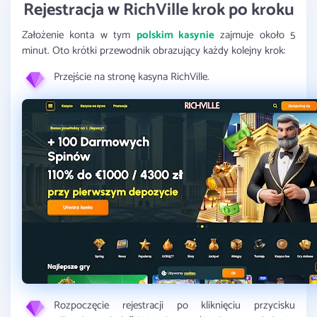
Rejestracja w RichVille krok po kroku
Założenie konta w tym
polskim kasynie
zajmuje około 5
minut. Oto krótki przewodnik obrazujący każdy kolejny krok:
Przejście na stronę kasyna RichVille.
Rozpoczęcie rejestracji po kliknięciu przycisku