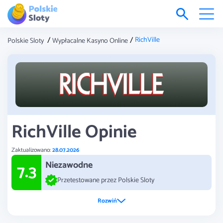
/
/
RichVille
Polskie Sloty
Wypłacalne Kasyno Online
RichVille Opinie
Zaktualizowano:
28.07.2026
Niezawodne
7.3
Przetestowane przez Polskie Sloty
8
Rozwiń
Bezpieczeństwo