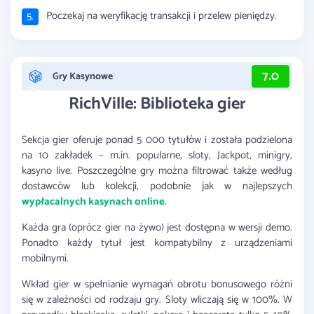
Poczekaj na weryfikację transakcji i przelew pieniędzy.
7.0
Gry Kasynowe
RichVille: Biblioteka gier
Sekcja gier oferuje ponad 5 000 tytułów i została podzielona
na 10 zakładek – m.in. popularne, sloty, Jackpot, minigry,
kasyno live. Poszczególne gry można filtrować także według
dostawców lub kolekcji, podobnie jak w najlepszych
wypłacalnych kasynach online
.
Każda gra (oprócz gier na żywo) jest dostępna w wersji demo.
Ponadto każdy tytuł jest kompatybilny z urządzeniami
mobilnymi.
Wkład gier w spełnianie wymagań obrotu bonusowego różni
się w zależności od rodzaju gry. Sloty wliczają się w 100%. W