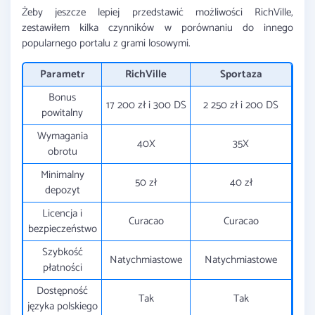
Żeby jeszcze lepiej przedstawić możliwości RichVille,
zestawiłem kilka czynników w porównaniu do innego
popularnego portalu z grami losowymi.
Parametr
RichVille
Sportaza
Bonus
17 200 zł i 300 DS
2 250 zł i 200 DS
powitalny
Wymagania
40X
35X
obrotu
Minimalny
50 zł
40 zł
depozyt
Licencja i
Curacao
Curacao
bezpieczeństwo
Szybkość
Natychmiastowe
Natychmiastowe
płatności
Dostępność
Tak
Tak
języka polskiego