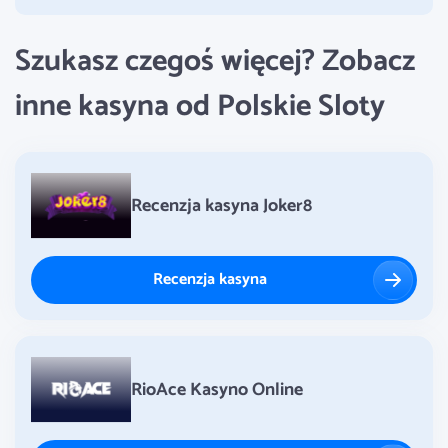
Szukasz czegoś więcej? Zobacz
inne kasyna od Polskie Sloty
Recenzja kasyna Joker8
Recenzja kasyna
RioAce Kasyno Online