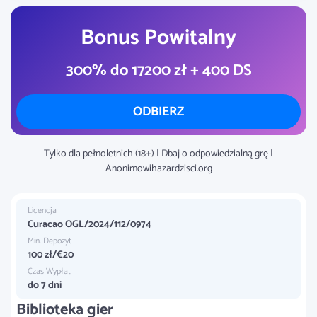
Bonusy i
6.5
Promocje
Bonus Powitalny
7.1
Obsługa klienta
300% do 17200 zł + 400 DS
7
Gry Kasynowe
ODBIERZ
Opcje płatności
7.7
i szybkość
Tylko dla pełnoletnich (18+) | Dbaj o odpowiedzialną grę |
Anonimowihazardzisci.org
Licencja
Curacao OGL/2024/112/0974
Min. Depozyt
100 zł/€20
Czas Wypłat
do 7 dni
Biblioteka gier