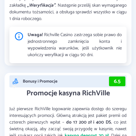
zakładkę
„Weryfikacja”
. Następnie prześlij skan wymaganego
dokumentu tożsamości, a obsługa sprawdzi wszystko w ciągu
1 dnia roboczego.
Uwaga!
Richville Casino zastrzega sobie prawo do
jednostronnego zamknięcia konta i
wypowiedzenia warunków, jeśli użytkownik nie
ukończy weryfikacji w ciągu 90 dni.
6.5
Bonusy i Promocje
Promocje kasyna RichVille
Już pierwsze RichVille logowanie zapewnia dostęp do szeregu
interesujących promocji. Główną atrakcją jest pakiet premii od
czterech pierwszych wpłat –
do 17 200 zł i 400 DS
, co jest
świetną okazją, aby zacząć swoją przygodę w kasynie, nawet
jeśli szukasz opcji takich jak
kasyno depozyt 20 zł
. Dalej na