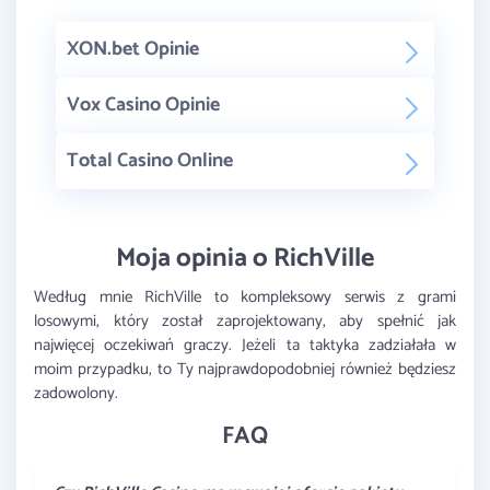
XON.bet Opinie
Vox Casino Opinie
Total Casino Online
Moja opinia o RichVille
Według mnie RichVille to kompleksowy serwis z grami
losowymi, który został zaprojektowany, aby spełnić jak
najwięcej oczekiwań graczy. Jeżeli ta taktyka zadziałała w
moim przypadku, to Ty najprawdopodobniej również będziesz
zadowolony.
FAQ