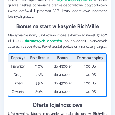
gracza czekają odnawialne premie depozytowe, cotygodniowy
zwrot gotówki i program VIP, który dodatkowo nagradza
lojalnych graczy.
Bonus na start w kasynie RichVille
Maksymalnie nowy użytkownik może aktywować nawet 17 200
zł i 400
darmowych obrotów
po dokonaniu pierwszych
czterech depozytów. Pakiet został podzielony na cztery części:
Depozyt
Przelicznik
Bonus
Darmowe spiny
Pierwszy
110%
do 4300 zł
100 DS
Drugi
75%
do 4300 zł
100 DS
Trzeci
35%
do 4300 zł
100 DS
Czwarty
80%
do 4300 zł
100 DS
Oferta lojalnościowa
Użytkownicy, którzy regularnie wracają do gry w RichVille,