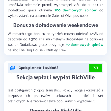
umożliwia odebranie premii, wynoszącej 75% do 1 300 zł.
Dodatkowo gracz otrzyma
100 darmowych spinów
do
wykorzystania na automacie Gates of Olympus 1000.
Bonus za doładowanie weekendowe
W ramach tego bonusu co tydzień można odebrać 125% od
depozytu do 1 300 zł z minimalnym depozytem na poziomie
100 zł. Dodatkowo gracz otrzymuje
50 darmowych spinów
na slot The Dog House – Muttley Crew.
7.7
Opcje płatności i szybkość
Sekcja wpłat i wypłat RichVille
Jest dostępnych 7 opcji transakcji. Polacy mogą skorzystać z
bezpośrednich przelewów bankowych, e-portfeli i kart
płatniczych. Nie zabrakło także popularnych kryptowalut.