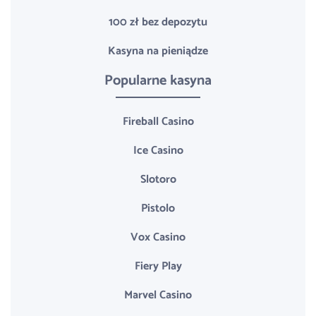
100 zł bez depozytu
Kasyna na pieniądze
Popularne kasyna
Fireball Casino
Ice Casino
Slotoro
Pistolo
Vox Casino
Fiery Play
Marvel Casino