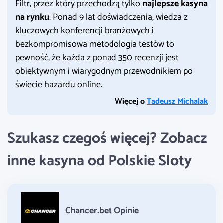
Filtr, przez który przechodzą tylko
najlepsze kasyna
na rynku
. Ponad 9 lat doświadczenia, wiedza z
kluczowych konferencji branżowych i
bezkompromisowa metodologia testów to
pewność, że każda z ponad 350 recenzji jest
obiektywnym i wiarygodnym przewodnikiem po
świecie hazardu online.
Więcej o
Tadeusz Michalak
Szukasz czegoś więcej? Zobacz
inne kasyna od Polskie Sloty
Chancer.bet Opinie