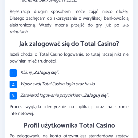
rachunku bankowego i PESEL.
Rejestracja drugim sposobem może zająć nieco dłużej.
Dlatego zachęcam do skorzystania z weryfikacji bankowością
elektroniczną. Wtedy można przejść do gry już po
3-5
minutach
.
Jak zalogować się do Total Casino?
Jeżeli chodzi o Total Casino logowanie, to tutaj raczej nikt nie
powinien mieć trudności.
Kliknij „
Zaloguj się
”.
Wpisz swój Total Casino login oraz hasło.
Zatwierdź logowanie przyciskiem „
Zaloguj się
”.
Proces wygląda identycznie na aplikacji oraz na stronie
internetowej.
Profil użytkownika Total Casino
Po zalogowaniu na konto otrzymujesz standardowy zestaw