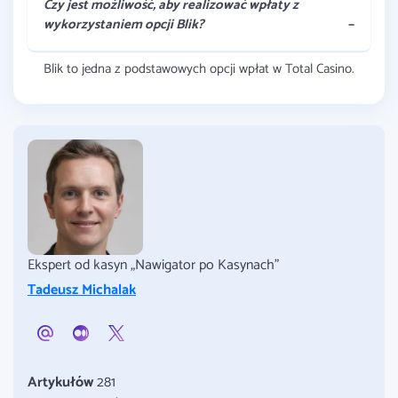
Czy jest możliwość, aby realizować wpłaty z
wykorzystaniem opcji Blik?
Blik to jedna z podstawowych opcji wpłat w Total Casino.
Ekspert od kasyn „Nawigator po Kasynach”
Tadeusz Michalak
Artykułów
281