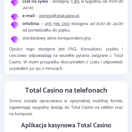
czat na żywo
– dostępny
7 dni
w tygodniu od
8:00 do
24:00
,
e-mail
–
pomoc@totalcasino.pl
,
infolinia
–
459 596 000
dostępna
od 8:00 do 24:00
od poniedziałku do piątku,
standardowy adres korespondencyjny.
Oprócz tego dostępne jest FAQ. Konsultanci szybko i
rzeczowo odpowiadają na wszelkie pytania związane z Total
Casino. W moim przypadku skorzystałem z czatu i odpowiedź
uzyskałem już po 2 minutach.
Total Casino na telefonach
Strona została opracowana w optymalnej mobilnej formie,
zapewniając wygodny dostęp do Total Casino na telefon oraz
na komputer.
Aplikacja kasynowa Total Casino