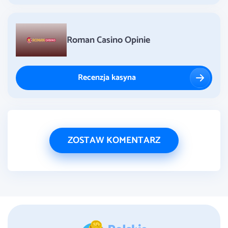
Roman Casino Opinie
Recenzja kasyna
ZOSTAW KOMENTARZ