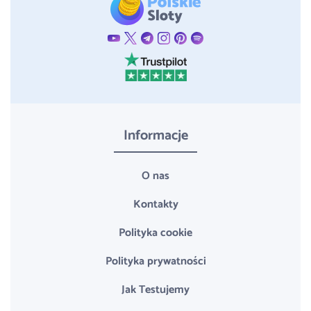
Informacje
O nas
Kontakty
Polityka cookie
Polityka prywatności
Jak Testujemy