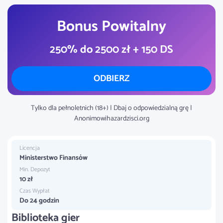
Bonusy i
8
Promocje
Bonus Powitalny
8.1
Obsługa klienta
250% do 2500 zł + 150 DS
8.9
Gry Kasynowe
ODBIERZ
Opcje płatności
7.1
i szybkość
Tylko dla pełnoletnich (18+) | Dbaj o odpowiedzialną grę |
Anonimowihazardzisci.org
Licencja
Ministerstwo Finansów
Min. Depozyt
10 zł
Czas Wypłat
Do 24 godzin
Biblioteka gier