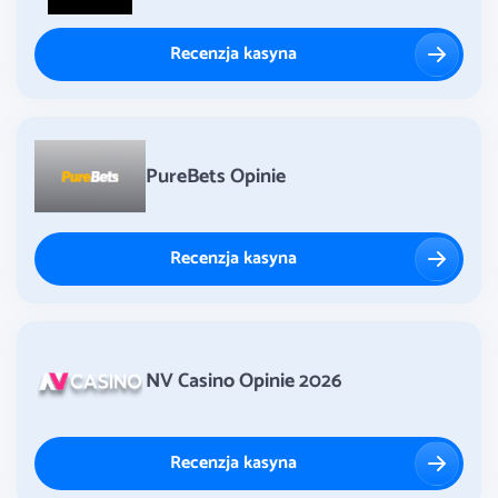
Recenzja kasyna
PureBets Opinie
Recenzja kasyna
NV Casino Opinie 2026
Recenzja kasyna