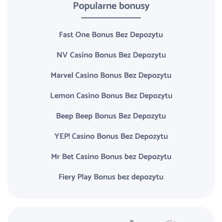
Popularne bonusy
Fast One Bonus Bez Depozytu
NV Casino Bonus Bez Depozytu
Marvel Casino Bonus Bez Depozytu
Lemon Casino Bonus Bez Depozytu
Beep Beep Bonus Bez Depozytu
YEP! Casino Bonus Bez Depozytu
Mr Bet Casino Bonus bez Depozytu
Fiery Play Bonus bez depozytu