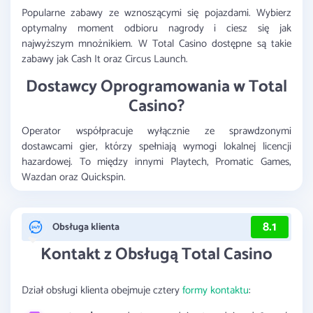
Popularne zabawy ze wznoszącymi się pojazdami. Wybierz
optymalny moment odbioru nagrody i ciesz się jak
najwyższym mnożnikiem. W Total Casino dostępne są takie
zabawy jak Cash It oraz Circus Launch.
Dostawcy Oprogramowania w Total
Casino?
Operator współpracuje wyłącznie ze sprawdzonymi
dostawcami gier, którzy spełniają wymogi lokalnej licencji
hazardowej. To między innymi Playtech, Promatic Games,
Wazdan oraz Quickspin.
8.1
Obsługa klienta
Kontakt z Obsługą Total Casino
Dział obsługi klienta obejmuje cztery
formy kontaktu
: