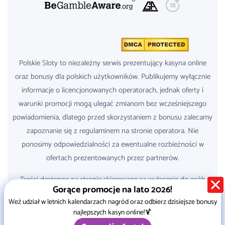
Polskie Sloty to niezależny serwis prezentujący kasyna online
oraz bonusy dla polskich użytkowników. Publikujemy wyłącznie
informacje o licencjonowanych operatorach, jednak oferty i
warunki promocji mogą ulegać zmianom bez wcześniejszego
powiadomienia, dlatego przed skorzystaniem z bonusu zalecamy
zapoznanie się z regulaminem na stronie operatora. Nie
ponosimy odpowiedzialności za ewentualne rozbieżności w
ofertach prezentowanych przez partnerów.
Treści dostępne na stronie skierowane są wyłącznie do osób
Gorące promocje na lato 2026!
pełnoletnich. Pamiętaj, że hazard może prowadzić do
Weź udział w letnich kalendarzach nagród oraz odbierz dzisiejsze bonusy
uzależnienia. Graj odpowiedzialnie.
najlepszych kasyn online!🍹