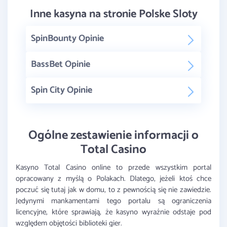
Inne kasyna na stronie Polske Sloty
SpinBounty Opinie
BassBet Opinie
Spin City Opinie
Ogólne zestawienie informacji o
Total Casino
Kasyno Total Casino online to przede wszystkim portal
opracowany z myślą o Polakach. Dlatego, jeżeli ktoś chce
poczuć się tutaj jak w domu, to z pewnością się nie zawiedzie.
Jedynymi mankamentami tego portalu są ograniczenia
licencyjne, które sprawiają, że kasyno wyraźnie odstaje pod
względem objętości biblioteki gier.