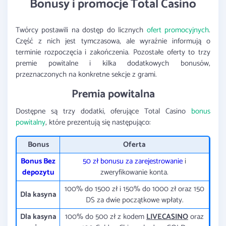
Bonusy i promocje Total Casino
Twórcy postawili na dostęp do licznych
ofert promocyjnych
.
Część z nich jest tymczasowa, ale wyraźnie informują o
terminie rozpoczęcia i zakończenia. Pozostałe oferty to trzy
premie powitalne i kilka dodatkowych bonusów,
przeznaczonych na konkretne sekcje z grami.
Premia powitalna
Dostępne są trzy dodatki, oferujące Total Casino
bonus
powitalny
, które prezentują się następująco:
Bonus
Oferta
Bonus Bez
50 zł bonusu za zarejestrowanie
i
depozytu
zweryfikowanie konta.
100% do 1500 zł i 150% do 1000 zł oraz 150
Dla kasyna
DS za dwie początkowe wpłaty.
Dla kasyna
100% do 500 zł z kodem
LIVECASINO
oraz