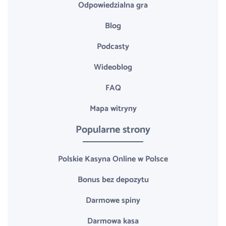
Odpowiedzialna gra
Blog
Podcasty
Wideoblog
FAQ
Mapa witryny
Popularne strony
Polskie Kasyna Online w Polsce
Bonus bez depozytu
Darmowe spiny
Darmowa kasa