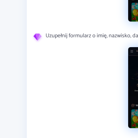
Uzupełnij formularz o imię, nazwisko, da