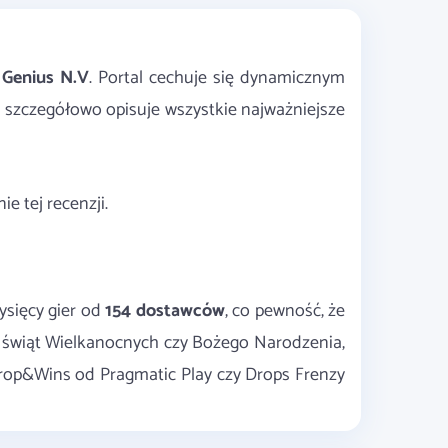
 Genius N.V
. Portal cechuje się dynamicznym
ji szczegółowo opisuje wszystkie najważniejsze
e tej recenzji.
ysięcy gier od
154 dostawców
, co pewność, że
o świąt Wielkanocnych czy Bożego Narodzenia,
rop&Wins od Pragmatic Play czy Drops Frenzy