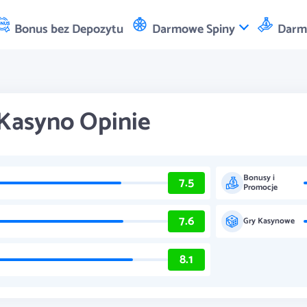
Bonus bez Depozytu
Darmowe Spiny
Darm
Kasyno Opinie
Bonusy i
7.5
Promocje
7.6
Gry Kasynowe
8.1