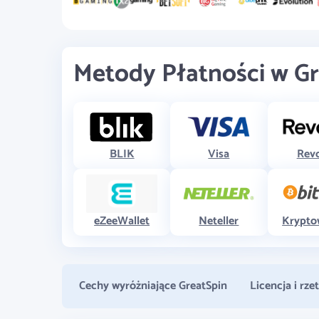
Metody Płatności w Gr
BLIK
Visa
Revo
eZeeWallet
Neteller
Krypto
Cechy wyróżniające GreatSpin
Licencja i rze