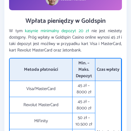
Wpłata pieniędzy w Goldspin
W tym
kasynie minimalny depozyt 20 zł
nie jest niestety
dostępny. Próg wpłaty w Goldspin Casino online wynosi 45 zł i
taki depozyt jest możliwy w przypadku kart Visa i MasterCard,
kart Revolut MasterCard oraz Jetonbank.
Min. –
Metoda płatności
Maks.
Czas wpłaty
Depozyt
45 zł –
Visa/MasterCard
8000 zł
45 zł –
Revolut MasterCard
8000 zł
50 zł –
MiFinity
10.500 zł