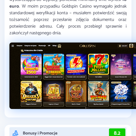
euro
. W moim przypadku Goldspin Casino wymagało jednak
standardowej weryfikacji konta – musiałem potwierdzić swoją
tożsamość poprzez przesłanie zdjęcia dokumentu oraz
potwierdzenie adresu. Cały proces przebiegł sprawnie i
zakończył następnego dnia.
8.2
Bonusy i Promocje