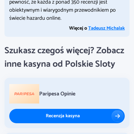
pewność, że każda z ponad 350 recenzji jest
obiektywnym i wiarygodnym przewodnikiem po
świecie hazardu online.
Więcej o
Tadeusz Michalak
Szukasz czegoś więcej? Zobacz
inne kasyna od Polskie Sloty
Paripesa Opinie
Recenzja kasyna