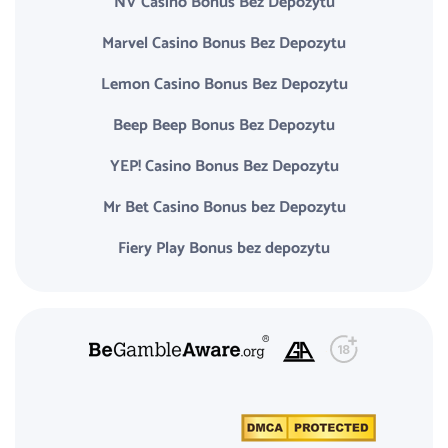
NV Casino Bonus Bez Depozytu
Marvel Casino Bonus Bez Depozytu
Lemon Casino Bonus Bez Depozytu
Beep Beep Bonus Bez Depozytu
YEP! Casino Bonus Bez Depozytu
Mr Bet Casino Bonus bez Depozytu
Fiery Play Bonus bez depozytu