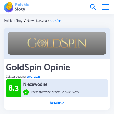
/
/
GoldSpin
Polskie Sloty
Nowe Kasyna
GoldSpin Opinie
Zaktualizowano:
29.07.2026
Niezawodne
8.3
Przetestowane przez Polskie Sloty
8.4
Rozwiń
Bezpieczeństwo