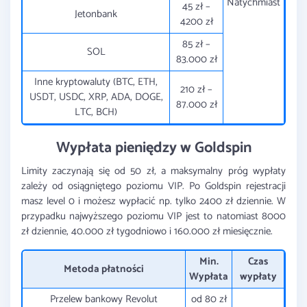
Natychmiast
45 zł –
Jetonbank
4200 zł
85 zł –
SOL
83.000 zł
Inne kryptowaluty (BTC, ETH,
210 zł –
USDT, USDC, XRP, ADA, DOGE,
87.000 zł
LTC, BCH)
Wypłata pieniędzy w Goldspin
Limity zaczynają się od 50 zł, a maksymalny próg wypłaty
zależy od osiągniętego poziomu VIP. Po Goldspin rejestracji
masz level 0 i możesz wypłacić np. tylko 2400 zł dziennie. W
przypadku najwyższego poziomu VIP jest to natomiast 8000
zł dziennie, 40.000 zł tygodniowo i 160.000 zł miesięcznie.
Min.
Czas
Metoda płatności
Wypłata
wypłaty
Przelew bankowy Revolut
od 80 zł