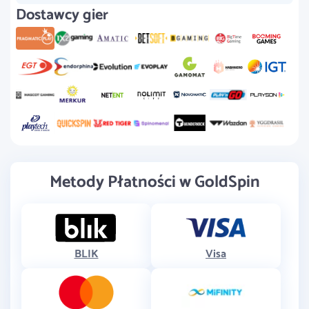
Dostawcy gier
Metody Płatności w GoldSpin
BLIK
Visa