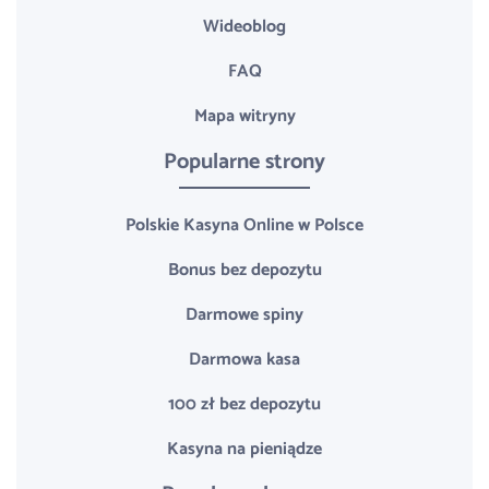
Wideoblog
FAQ
Mapa witryny
Popularne strony
Polskie Kasyna Online w Polsce
Bonus bez depozytu
Darmowe spiny
Darmowa kasa
100 zł bez depozytu
Kasyna na pieniądze