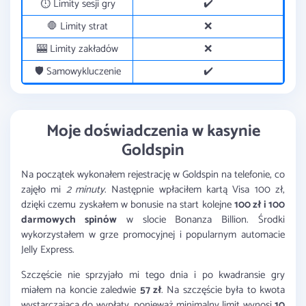
⏱️ Limity sesji gry
✔️
🛑 Limity strat
❌
🎰 Limity zakładów
❌
🛡️ Samowykluczenie
✔️
Moje doświadczenia w kasynie
Goldspin
Na początek wykonałem rejestrację w Goldspin na telefonie, co
zajęło mi
2 minuty
. Następnie wpłaciłem kartą Visa 100 zł,
dzięki czemu zyskałem w bonusie na start kolejne
100 zł i 100
darmowych spinów
w slocie Bonanza Billion. Środki
wykorzystałem w grze promocyjnej i popularnym automacie
Jelly Express.
Szczęście nie sprzyjało mi tego dnia i po kwadransie gry
miałem na koncie zaledwie
57 zł
. Na szczęście była to kwota
wystarczająca do wypłaty, ponieważ minimalny limit wynosi
10