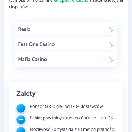
tych platform oraz inne
europejskie kasyna
z rekomendacjami
ekspertów.
Realz
Fast One Casino
Mafia Casino
Zalety
Ponad 16000 gier od 170+ dostawców
Pakiet powitalny 100% do 6000 zł i 100 DS
Możliwość korzystania z 10 metod płatności