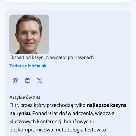
Ekspert od kasyn „Nawigator po Kasynach”
Tadeusz Michalak
Artykułów
284
Filtr, przez który przechodzą tylko
najlepsze kasyna
na rynku
. Ponad 9 lat doświadczenia, wiedza z
kluczowych konferencji branżowych i
bezkompromisowa metodologia testów to