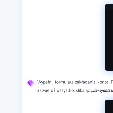
Wypełnij formularz zakładania konta. P
zatwierdź wszystko, klikając
„Zarejestru