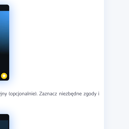
yjny (opcjonalnie). Zaznacz niezbędne zgody i