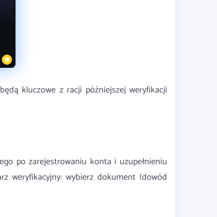
ędą kluczowe z racji późniejszej weryfikacji
go po zarejestrowaniu konta i uzupełnieniu
larz weryfikacyjny: wybierz dokument (dowód