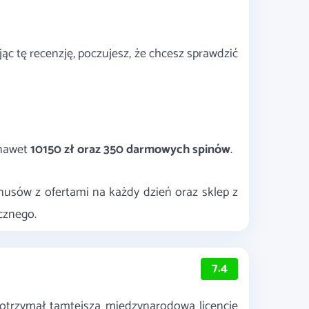
ąc tę recenzję, poczujesz, że chcesz sprawdzić
 nawet
10150 zł oraz 350 darmowych spinów
.
usów z ofertami na każdy dzień oraz sklep z
cznego.
7.4
i otrzymał tamtejszą międzynarodową licencję