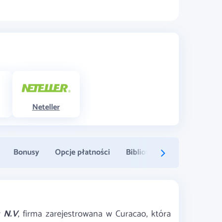
Neteller
Bonusy
Opcje płatności
Biblioteka gier
Dostawcy
 N.V
, firma zarejestrowana w Curacao, która