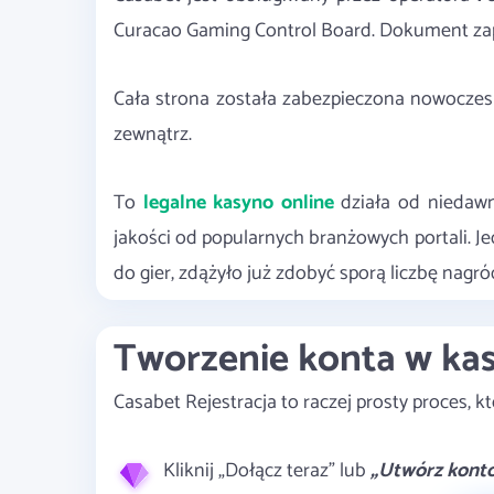
Curacao Gaming Control Board. Dokument zap
Cała strona została zabezpieczona nowocze
zewnątrz.
To
legalne kasyno online
działa od niedawn
jakości od popularnych branżowych portali. 
do gier, zdążyło już zdobyć sporą liczbę nagró
Tworzenie konta w kas
Casabet Rejestracja to raczej prosty proces, kt
Kliknij „Dołącz teraz” lub
„Utwórz kont