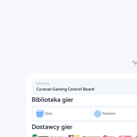
Ty
Licencja
Curacao Gaming Control Board
Biblioteka gier
Sloty
Roulette
Dostawcy gier