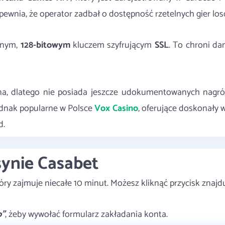
ewnia, że operator zadbał o dostępność rzetelnych gier l
snym,
128-bitowym
kluczem szyfrującym
SSL
. To chroni d
a, dlatego nie posiada jeszcze udokumentowanych nagród,
Jednak popularne w Polsce
Vox Casino
, oferujące doskonały w
d.
ynie Casabet
óry zajmuje niecałe 10 minut. Możesz kliknąć przycisk znajduj
o”
, żeby wywołać formularz zakładania konta.