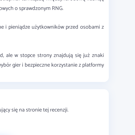
osowych o sprawdzonym RNG.
ane i pieniądze użytkowników przed osobami z
 ale w stopce strony znajdują się już znaki
ybór gier i bezpieczne korzystanie z platformy
ący się na stronie tej recenzji.