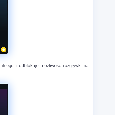
alnego i odblokuje możliwość rozgrywki na