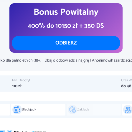
Bonus Powitalny
400% do 10150 zł + 350 DS
ODBIERZ
lko dla pełnoletnich (18+) | Dbaj o odpowiedzialną grę | Anonimowihazardzisci.
Min. Depozyt
Czas W
110 zł
do 48
Blackjack
Zakłady