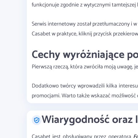
funkcjonuje zgodnie z wytycznymi tamtejszej li
Serwis internetowy został przetłumaczony i w 
Casabet w praktyce, kliknij przycisk przekiero
Cechy wyróżniające po
Pierwszą rzeczą, która zwróciła moją uwagę, 
Dodatkowo twórcy wprowadzili kilka interes
promocjami. Warto także wskazać możliwość o
Wiarygodność oraz 
Casabet jest obsługiwany przez operatora
F