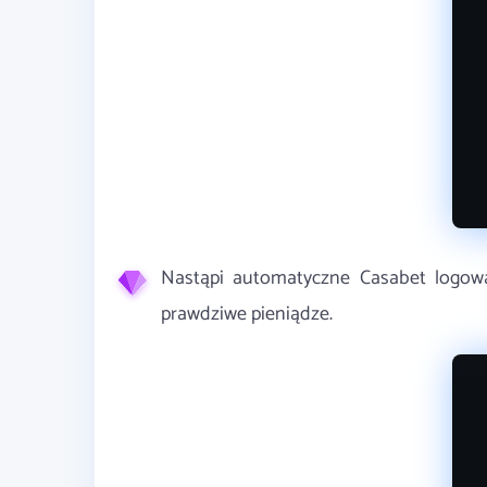
Nastąpi automatyczne Casabet logowa
prawdziwe pieniądze.