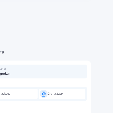
org
ypłat
 godzin
Jackpot
Gry na żywo