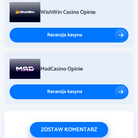
WishWin Casino Opinie
Recenzja kasyna
MadCasino Opinie
Recenzja kasyna
ZOSTAW KOMENTARZ