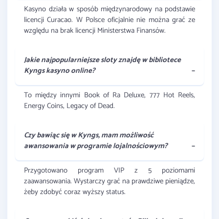
Kasyno działa w sposób międzynarodowy na podstawie
licencji Curacao. W Polsce oficjalnie nie można grać ze
względu na brak licencji Ministerstwa Finansów.
Jakie najpopularniejsze sloty znajdę w bibliotece
Kyngs kasyno online?
To między innymi Book of Ra Deluxe, 777 Hot Reels,
Energy Coins, Legacy of Dead.
Czy bawiąc się w Kyngs, mam możliwość
awansowania w programie lojalnościowym?
Przygotowano program VIP z 5 poziomami
zaawansowania. Wystarczy grać na prawdziwe pieniądze,
żeby zdobyć coraz wyższy status.