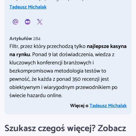
Tadeusz Michalak
Artykułów
284
Filtr, przez który przechodzą tylko
najlepsze kasyna
na rynku
. Ponad 9 lat doświadczenia, wiedza z
kluczowych konferencji branżowych i
bezkompromisowa metodologia testów to
pewność, że każda z ponad 350 recenzji jest
obiektywnym i wiarygodnym przewodnikiem po
świecie hazardu online.
Więcej o
Tadeusz Michalak
Szukasz czegoś więcej? Zobacz