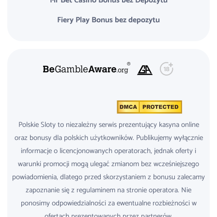
Mr Bet Casino Bonus bez Depozytu
Fiery Play Bonus bez depozytu
Polskie Sloty to niezależny serwis prezentujący kasyna online
oraz bonusy dla polskich użytkowników. Publikujemy wyłącznie
informacje o licencjonowanych operatorach, jednak oferty i
warunki promocji mogą ulegać zmianom bez wcześniejszego
powiadomienia, dlatego przed skorzystaniem z bonusu zalecamy
zapoznanie się z regulaminem na stronie operatora. Nie
ponosimy odpowiedzialności za ewentualne rozbieżności w
ofertach prezentowanych przez partnerów.