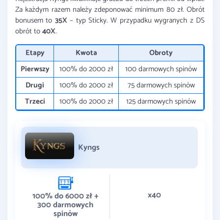
Za każdym razem należy zdeponować minimum 80 zł. Obrót
bonusem to
35X
– typ Sticky. W przypadku wygranych z DS
obrót to
40X
.
Etapy
Kwota
Obroty
Pierwszy
100% do 2000 zł
100 darmowych spinów
Drugi
100% do 2000 zł
75 darmowych spinów
Trzeci
100% do 2000 zł
125 darmowych spinów
Kyngs
x40
100% do 6000 zł +
300 darmowych
spinów