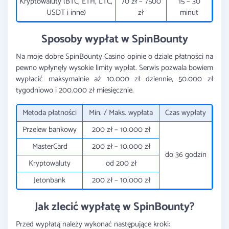
Kryptowaluty (BTC, ETH, LTC,
70 zł – 7500
15 – 30
USDT i inne)
zł
minut
Sposoby wypłat w SpinBounty
Na moje dobre SpinBounty Casino opinie o dziale płatności na
pewno wpłynęły wysokie limity wypłat. Serwis pozwala bowiem
wypłacić maksymalnie aż 10.000 zł dziennie, 50.000 zł
tygodniowo i 200.000 zł miesięcznie.
Metoda płatności
Min. / Maks. wypłata
Czas wypłaty
Przelew bankowy
200 zł – 10.000 zł
MasterCard
200 zł – 10.000 zł
do 36 godzin
Kryptowaluty
od 200 zł
Jetonbank
200 zł – 10.000 zł
Jak zlecić wypłatę w SpinBounty?
Przed wypłatą należy wykonać następujące kroki: