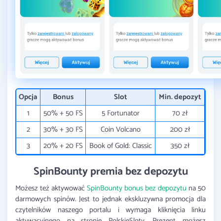
Opcja
Bonus
Slot
Min. depozyt
1
50% + 50 FS
5 Fortunator
70 zł
2
30% + 30 FS
Coin Volcano
200 zł
3
20% + 20 FS
Book of Gold: Classic
350 zł
SpinBounty premia bez depozytu
Możesz też aktywować
SpinBounty bonus bez depozytu
na 50
darmowych spinów. Jest to jednak ekskluzywna promocja dla
czytelników naszego portalu i wymaga kliknięcia linku
aktywacyjnego na stronie PolskieSloty. Prezent możesz