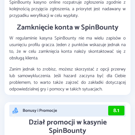
SpinBounty kasyno online rozpatruje zgłoszenia zgodnie z
kolejnością przyjęcia zgłoszenia, a priorytet jest nadawany w
przypadku weryfikacji w celu wypłaty.
Zamknięcie konta w SpinBounty
W regulaminie kasyna SpinBounty nie ma wielu zapisów o
usunięciu profilu gracza. Jeden z punktów wskazuje jednak na
to, że w celu zamknięcia konta należy skontaktować się z
obsługą klienta.
Zanim jednak to zrobisz, możesz skorzystać z opcji przerwy
lub samowykluczenia. Jeśli hazard zaczyna być dla Ciebie
problemem, to warto także zajrzeć do zakładki dotyczącej
odpowiedzialnej gry i pomocy w takich sytuacjach.
8.1
Bonusy i Promocje
Dział promocji w kasynie
SpinBounty