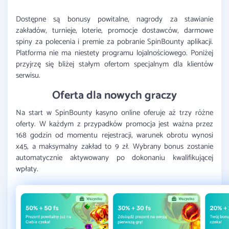
Dostępne są bonusy powitalne, nagrody za stawianie
zakładów, turnieje, loterie, promocje dostawców, darmowe
spiny za polecenia i premie za pobranie SpinBounty aplikacji.
Platforma nie ma niestety programu lojalnościowego. Poniżej
przyjrzę się bliżej stałym ofertom specjalnym dla klientów
serwisu.
Oferta dla nowych graczy
Na start w SpinBounty kasyno online oferuje aż trzy różne
oferty. W każdym z przypadków promocja jest ważna przez
168 godzin od momentu rejestracji, warunek obrotu wynosi
x45, a maksymalny zakład to 9 zł. Wybrany bonus zostanie
automatycznie aktywowany po dokonaniu kwalifikującej
wpłaty.