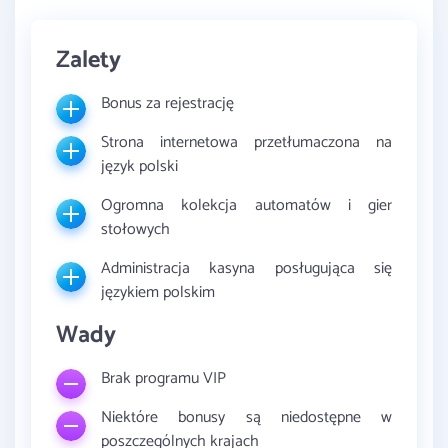
Zalety
Bonus za rejestrację
Strona internetowa przetłumaczona na
język polski
Ogromna kolekcja automatów i gier
stołowych
Administracja kasyna posługująca się
językiem polskim
Wady
Brak programu VIP
Niektóre bonusy są niedostępne w
poszczególnych krajach