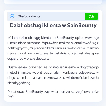
7.6
Obsługa klienta
Dział obsługi klienta w SpinBounty
Jeśli chodzi o obsługę klienta, to SpinBounty opinie wywołuje
u mnie nieco mieszane. Wprawdzie możesz skontaktować się z
polskojęzycznymi pracownikami serwisu telefonicznie, mailowo
i przez czat na żywo, ale ta ostatnia opcja jest dostępna
dopiero po wpłacie depozytu.
Muszę jednak przyznać, że po napisaniu e-maila dotyczącego
metod i limitów wypłat otrzymałem konkretną odpowiedź w
ciągu 45 minut, a cała rozmowa z 4 wiadomościami zajęła
niecałą godzinę.
Dodatkowo SpinBounty zapewnia bardzo szczegółowy dział
FAQ.