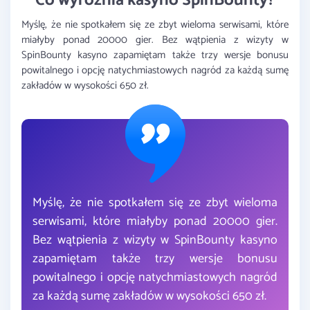
Co wyróżnia kasyno SpinBounty?
Myślę, że nie spotkałem się ze zbyt wieloma serwisami, które
miałyby ponad 20000 gier. Bez wątpienia z wizyty w
SpinBounty kasyno zapamiętam także trzy wersje bonusu
powitalnego i opcję natychmiastowych nagród za każdą sumę
zakładów w wysokości 650 zł.
Myślę, że nie spotkałem się ze zbyt wieloma
serwisami, które miałyby ponad 20000 gier.
Bez wątpienia z wizyty w SpinBounty kasyno
zapamiętam także trzy wersje bonusu
powitalnego i opcję natychmiastowych nagród
za każdą sumę zakładów w wysokości 650 zł.