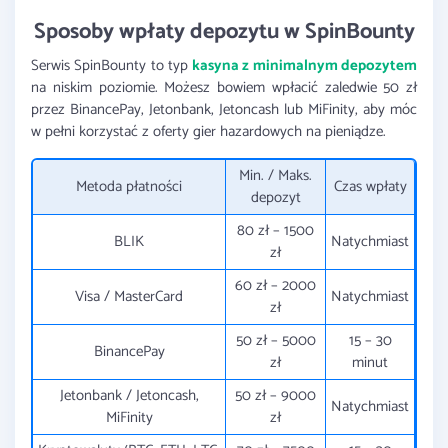
Sposoby wpłaty depozytu w SpinBounty
Serwis SpinBounty to typ
kasyna z minimalnym depozytem
na niskim poziomie. Możesz bowiem wpłacić zaledwie 50 zł
przez BinancePay, Jetonbank, Jetoncash lub MiFinity, aby móc
w pełni korzystać z oferty gier hazardowych na pieniądze.
Min. / Maks.
Metoda płatności
Czas wpłaty
depozyt
80 zł – 1500
BLIK
Natychmiast
zł
60 zł – 2000
Visa / MasterCard
Natychmiast
zł
50 zł – 5000
15 – 30
BinancePay
zł
minut
Jetonbank / Jetoncash,
50 zł – 9000
Natychmiast
MiFinity
zł