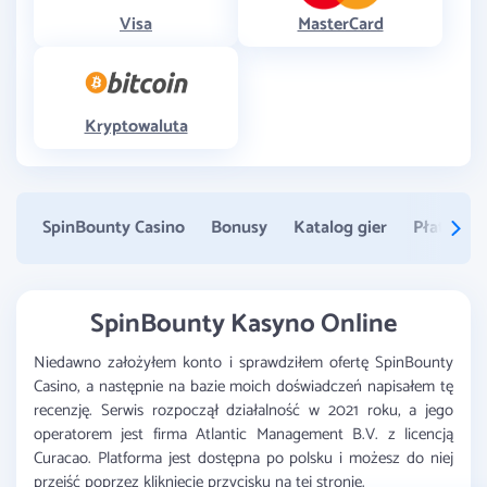
Visa
MasterCard
Kryptowaluta
SpinBounty Casino
Bonusy
Katalog gier
Płatności
SpinBounty Kasyno Online
Niedawno założyłem konto i sprawdziłem ofertę SpinBounty
Casino, a następnie na bazie moich doświadczeń napisałem tę
recenzję. Serwis rozpoczął działalność w 2021 roku, a jego
operatorem jest firma Atlantic Management B.V. z licencją
Curacao. Platforma jest dostępna po polsku i możesz do niej
przejść poprzez kliknięcie przycisku na tej stronie.