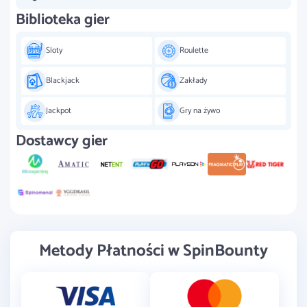
Biblioteka gier
Sloty
Roulette
Blackjack
Zakłady
Jackpot
Gry na żywo
Dostawcy gier
Metody Płatności w SpinBounty