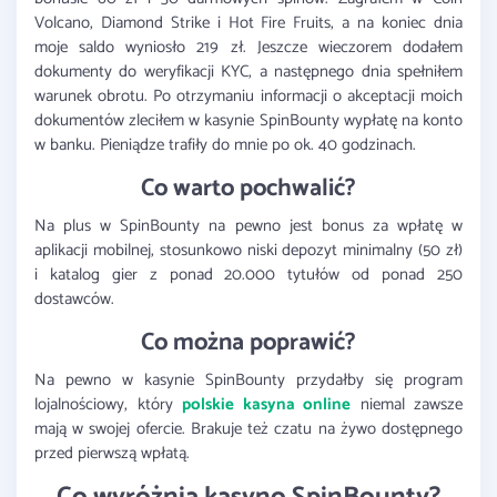
Volcano, Diamond Strike i Hot Fire Fruits, a na koniec dnia
moje saldo wyniosło 219 zł. Jeszcze wieczorem dodałem
dokumenty do weryfikacji KYC, a następnego dnia spełniłem
warunek obrotu. Po otrzymaniu informacji o akceptacji moich
dokumentów zleciłem w kasynie SpinBounty wypłatę na konto
w banku. Pieniądze trafiły do mnie po ok. 40 godzinach.
Co warto pochwalić?
Na plus w SpinBounty na pewno jest bonus za wpłatę w
aplikacji mobilnej, stosunkowo niski depozyt minimalny (50 zł)
i katalog gier z ponad 20.000 tytułów od ponad 250
dostawców.
Co można poprawić?
Na pewno w kasynie SpinBounty przydałby się program
lojalnościowy, który
polskie kasyna online
niemal zawsze
mają w swojej ofercie. Brakuje też czatu na żywo dostępnego
przed pierwszą wpłatą.