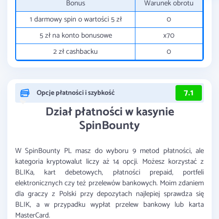
Bonus
Warunek obrotu
1 darmowy spin o wartości 5 zł
0
5 zł na konto bonusowe
x70
2 zł cashbacku
0
7.1
Opcje płatności i szybkość
Dział płatności w kasynie
SpinBounty
W SpinBounty PL masz do wyboru 9 metod płatności, ale
kategoria kryptowalut liczy aż 14 opcji. Możesz korzystać z
BLIKa, kart debetowych, płatności prepaid, portfeli
elektronicznych czy też przelewów bankowych. Moim zdaniem
dla graczy z Polski przy depozytach najlepiej sprawdza się
BLIK, a w przypadku wypłat przelew bankowy lub karta
MasterCard.