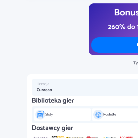
Bonus
260% do 1
Ty
Licencja
Curacao
Biblioteka gier
Sloty
Roulette
Dostawcy gier