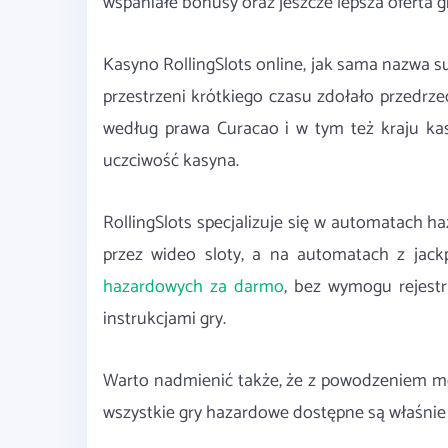
wspaniałe bonusy oraz jeszcze lepsza oferta g
Kasyno RollingSlots online, jak sama nazwa su
przestrzeni krótkiego czasu zdołało przedrz
według prawa Curacao i w tym też kraju ka
uczciwość kasyna.
RollingSlots specjalizuje się w automatach h
przez wideo sloty, a na automatach z jac
hazardowych za darmo
, bez wymogu rejestr
instrukcjami gry.
Warto nadmienić także, że z powodzeniem moż
wszystkie gry hazardowe dostępne są właśnie 