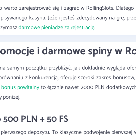
 warto zarejestrować się i zagrać w RollingSlots. Dlatego t
e opisywanego kasyna. Jeżeli jesteś zdecydowany na grę, p
trzymasz
darmowe pieniądze za rejestrację
.
omocje i darmowe spiny w Ro
a samym początku przybliżyć, jak dokładnie wygląda ofe
 porównaniu z konkurencją, oferuje szeroki zakres bonusów
s
bonus powitalny
to łącznie nawet 2000 PLN dodatkowych
y poniżej.
 500 PLN + 50 FS
pierwszego depozytu. To klasyczne podwojenie pierwszej