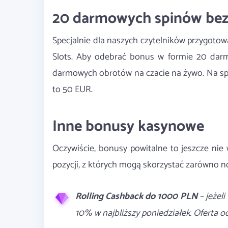
20 darmowych spinów bez 
Specjalnie dla naszych czytelników przygoto
Slots. Aby odebrać bonus w formie 20 darm
darmowych obrotów na czacie na żywo. Na spe
to 50 EUR.
Inne bonusy kasynowe
Oczywiście, bonusy powitalne to jeszcze nie 
pozycji, z których mogą skorzystać zarówno now
Rolling Cashback do 1000 PLN
– jeżel
10% w najbliższy poniedziałek. Oferta od