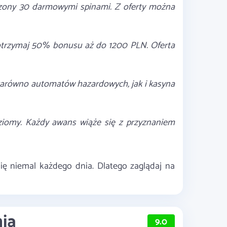
zony 30 darmowymi spinami. Z oferty można
 otrzymaj 50% bonusu aż do 1200 PLN. Oferta
 zarówno automatów hazardowych, jak i kasyna
ziomy. Każdy awans wiąże się z przyznaniem
się niemal każdego dnia. Dlatego zaglądaj na
nia
9.0