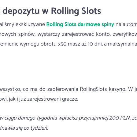
depozytu w Rolling Slots
waliśmy ekskluzywne
Rolling Slots darmowe spiny
na autom
owych spinów, wystarczy zarejestrować konto, zweryfiko
łnienie wymogu obrotu x50 masz aż 10 dni, a maksymalna w
wszystko, co ma do zaoferowania RollingSlots kasyno. W je
i, jak i już zarejestrowani gracze.
i w ciągu danego tygodnia wpłacisz przynajmniej 200 PLN, 
nawia się co tydzień.