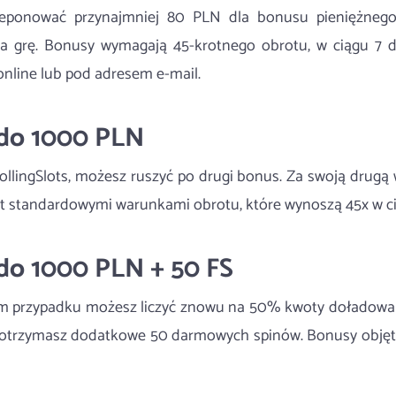
deponować przynajmniej 80 PLN dla bonusu pieniężnego
grę. Bonusy wymagają 45-krotnego obrotu, w ciągu 7 dn
online lub pod adresem e-mail.
 do 1000 PLN
ollingSlots, możesz ruszyć po drugi bonus. Za swoją drug
st standardowymi warunkami obrotu, które wynoszą 45x w ci
 do 1000 PLN + 50 FS
 tym przypadku możesz liczyć znowu na 50% kwoty doładowa
N, otrzymasz dodatkowe 50 darmowych spinów. Bonusy obję