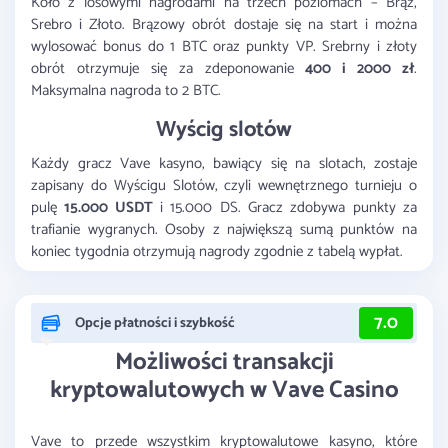
Koło z losowymi nagrodami na trzech poziomach – Brąz,
Srebro i Złoto. Brązowy obrót dostaje się na start i można
wylosować bonus do 1 BTC oraz punkty VP. Srebrny i złoty
obrót otrzymuje się za zdeponowanie
400 i 2000 zł
.
Maksymalna nagroda to 2 BTC.
Wyścig slotów
Każdy gracz Vave kasyno, bawiący się na slotach, zostaje
zapisany do Wyścigu Slotów, czyli wewnętrznego turnieju o
pulę
15.000 USDT
i 15.000 DS. Gracz zdobywa punkty za
trafianie wygranych. Osoby z największą sumą punktów na
koniec tygodnia otrzymują nagrody zgodnie z tabelą wypłat.
7.0
Opcje płatności i szybkość
Możliwości transakcji
kryptowalutowych w Vave Casino
Vave to przede wszystkim kryptowalutowe kasyno, które