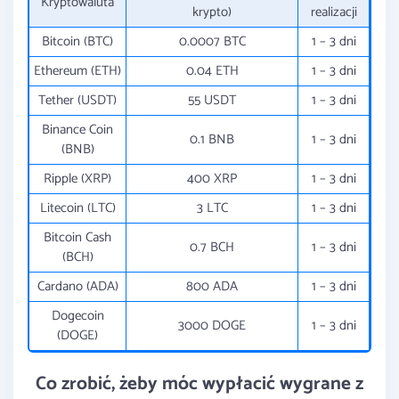
Kryptowaluta
krypto)
realizacji
Bitcoin (BTC)
0.0007 BTC
1 – 3 dni
Ethereum (ETH)
0.04 ETH
1 – 3 dni
Tether (USDT)
55 USDT
1 – 3 dni
Binance Coin
0.1 BNB
1 – 3 dni
(BNB)
Ripple (XRP)
400 XRP
1 – 3 dni
Litecoin (LTC)
3 LTC
1 – 3 dni
Bitcoin Cash
0.7 BCH
1 – 3 dni
(BCH)
Cardano (ADA)
800 ADA
1 – 3 dni
Dogecoin
3000 DOGE
1 – 3 dni
(DOGE)
Co zrobić, żeby móc wypłacić wygrane z