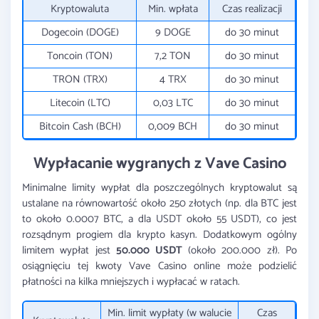
Kryptowaluta
Min. wpłata
Czas realizacji
Dogecoin (DOGE)
9 DOGE
do 30 minut
Toncoin (TON)
7,2 TON
do 30 minut
TRON (TRX)
4 TRX
do 30 minut
Litecoin (LTC)
0,03 LTC
do 30 minut
Bitcoin Cash (BCH)
0,009 BCH
do 30 minut
Wypłacanie wygranych z Vave Casino
Minimalne limity wypłat dla poszczególnych kryptowalut są
ustalane na równowartość około 250 złotych (np. dla BTC jest
to około 0.0007 BTC, a dla USDT około 55 USDT), co jest
rozsądnym progiem dla krypto kasyn. Dodatkowym ogólny
limitem wypłat jest
50.000 USDT
(około 200.000 zł). Po
osiągnięciu tej kwoty Vave Casino online może podzielić
płatności na kilka mniejszych i wypłacać w ratach.
Min. limit wypłaty (w walucie
Czas