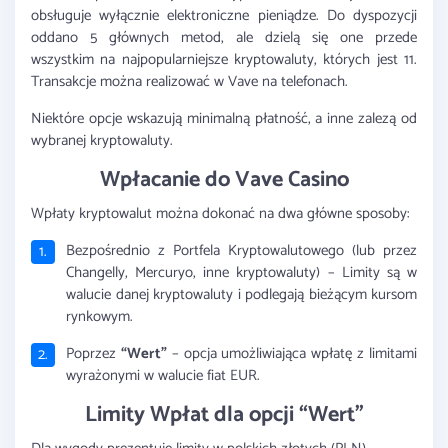
obsługuje wyłącznie elektroniczne pieniądze. Do dyspozycji
oddano 5 głównych metod, ale dzielą się one przede
wszystkim na najpopularniejsze kryptowaluty, których jest 11.
Transakcje można realizować w Vave na telefonach.
Niektóre opcje wskazują minimalną płatność, a inne zalezą od
wybranej kryptowaluty.
Wpłacanie do Vave Casino
Wpłaty kryptowalut można dokonać na dwa główne sposoby:
Bezpośrednio z Portfela Kryptowalutowego (lub przez
Changelly, Mercuryo, inne kryptowaluty) – Limity są w
walucie danej kryptowaluty i podlegają bieżącym kursom
rynkowym.
Poprzez
“Wert”
– opcja umożliwiająca wpłatę z limitami
wyrażonymi w walucie fiat EUR.
Limity Wpłat dla opcji “Wert”