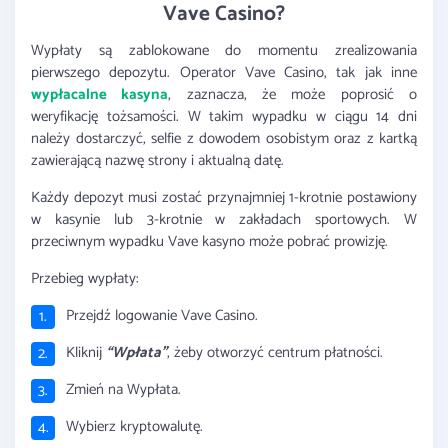
Vave Casino?
Wypłaty są zablokowane do momentu zrealizowania
pierwszego depozytu. Operator Vave Casino, tak jak inne
wypłacalne kasyna
, zaznacza, że może poprosić o
weryfikację tożsamości. W takim wypadku w ciągu 14 dni
należy dostarczyć, selfie z dowodem osobistym oraz z kartką
zawierającą nazwę strony i aktualną datę.
Każdy depozyt musi zostać przynajmniej 1-krotnie postawiony
w kasynie lub 3-krotnie w zakładach sportowych. W
przeciwnym wypadku Vave kasyno może pobrać prowizję.
Przebieg wypłaty:
Przejdź logowanie Vave Casino.
Kliknij
“Wpłata”
, żeby otworzyć centrum płatności.
Zmień na Wypłata.
Wybierz kryptowalutę.