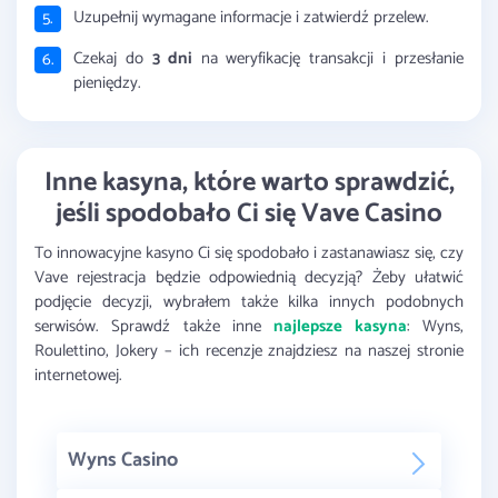
Uzupełnij wymagane informacje i zatwierdź przelew.
Czekaj do
3 dni
na weryfikację transakcji i przesłanie
pieniędzy.
Inne kasyna, które warto sprawdzić,
jeśli spodobało Ci się Vave Casino
To innowacyjne kasyno Ci się spodobało i zastanawiasz się, czy
Vave rejestracja będzie odpowiednią decyzją? Żeby ułatwić
podjęcie decyzji, wybrałem także kilka innych podobnych
serwisów. Sprawdź także inne
najlepsze kasyna
: Wyns,
Roulettino, Jokery – ich recenzje znajdziesz na naszej stronie
internetowej.
Wyns Casino