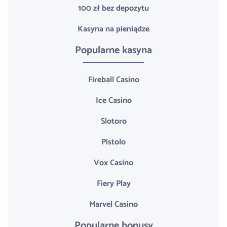
100 zł bez depozytu
Kasyna na pieniądze
Popularne kasyna
Fireball Casino
Ice Casino
Slotoro
Pistolo
Vox Casino
Fiery Play
Marvel Casino
Popularne bonusy