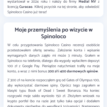
wystartował w 2024 roku i należy do firmy
Medial NV
z
licencją
Curacao
. Kliknij przycisk na tej stronie, aby odwiedzić
Spinoloco Casino już teraz!
Moje przemyślenia po wizycie w
Spinoloco
W celu przygotowania Spinoloco Casino recenzji osobiście
przetestowałem ofertę serwisu. Założenie konta i wpisanie
wymaganych danych zajęło mi może 3 minuty. Grałem w
Spinoloco na telefonie, dlatego dla wygody wpłaciłem depozyt
100 zł z Google Pay. Pieniądze natychmiast trafiły na moje
konto, a wraz z nimi bonus
200 zł i 400 darmowych spinów
.
Z 300 zł na koncie rozpocząłem grę od Gates of Olympus 100,
aby wykorzystać darmowe spiny. Oprócz tego zagrałem w
klasyki typu Book of Dead i Sweet Bonanza. Na koniec
rozgrywki moje saldo wyniosło 150 zł. Złożyłem wniosek na
krypto portfel (bo na razie jest tylko taka opcja) i dodałem
dokumenty niezbędne do weryfikacji tożsamości. Następnego