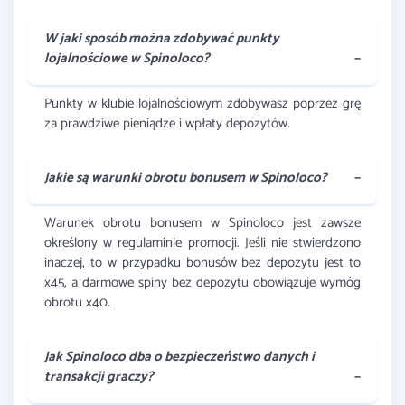
W jaki sposób można zdobywać punkty
lojalnościowe w Spinoloco?
Punkty w klubie lojalnościowym zdobywasz poprzez grę
za prawdziwe pieniądze i wpłaty depozytów.
Jakie są warunki obrotu bonusem w Spinoloco?
Warunek obrotu bonusem w Spinoloco jest zawsze
określony w regulaminie promocji. Jeśli nie stwierdzono
inaczej, to w przypadku bonusów bez depozytu jest to
x45, a darmowe spiny bez depozytu obowiązuje wymóg
obrotu x40.
Jak Spinoloco dba o bezpieczeństwo danych i
transakcji graczy?