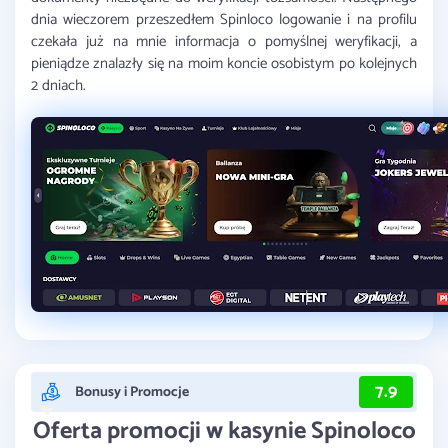
dnia wieczorem przeszedłem Spinloco logowanie i na profilu
czekała już na mnie informacja o pomyślnej weryfikacji, a
pieniądze znalazły się na moim koncie osobistym po kolejnych
2 dniach.
7.9
Bonusy i Promocje
Oferta promocji w kasynie Spinoloco