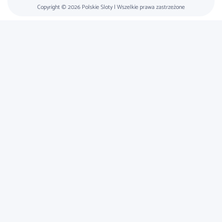
Copyright © 2026 Polskie Sloty | Wszelkie prawa zastrzeżone