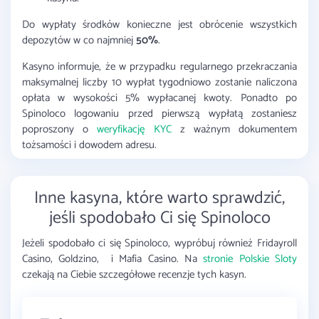
Do wypłaty środków konieczne jest obrócenie wszystkich
depozytów w co najmniej
50%
.
Kasyno informuje, że w przypadku regularnego przekraczania
maksymalnej liczby 10 wypłat tygodniowo zostanie naliczona
opłata w wysokości 5% wypłacanej kwoty. Ponadto po
Spinoloco logowaniu przed pierwszą wypłatą zostaniesz
poproszony o
weryfikację KYC
z ważnym dokumentem
tożsamości i dowodem adresu.
Inne kasyna, które warto sprawdzić,
jeśli spodobało Ci się Spinoloco
Jeżeli spodobało ci się
Spinoloco
, wypróbuj również Fridayroll
Casino, Goldzino, i Mafia Casino. Na
stronie Polskie Sloty
czekają na Ciebie szczegółowe recenzje tych kasyn.