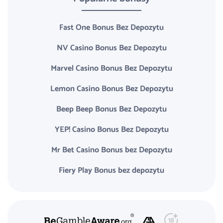
Fast One Bonus Bez Depozytu
NV Casino Bonus Bez Depozytu
Marvel Casino Bonus Bez Depozytu
Lemon Casino Bonus Bez Depozytu
Beep Beep Bonus Bez Depozytu
YEP! Casino Bonus Bez Depozytu
Mr Bet Casino Bonus bez Depozytu
Fiery Play Bonus bez depozytu