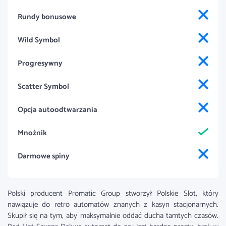
Rundy bonusowe
Wild Symbol
Progresywny
Scatter Symbol
Opcja autoodtwarzania
Mnożnik
Darmowe spiny
Polski producent Promatic Group stworzył Polskie Slot, który
nawiązuje do retro automatów znanych z kasyn stacjonarnych.
Skupił się na tym, aby maksymalnie oddać ducha tamtych czasów.