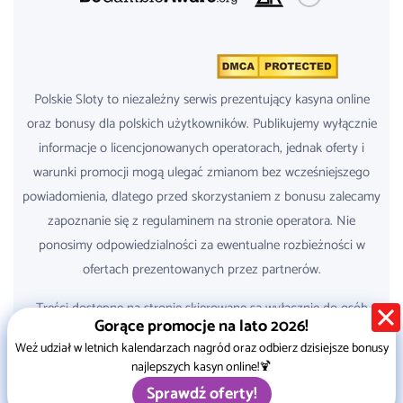
Polskie Sloty to niezależny serwis prezentujący kasyna online
oraz bonusy dla polskich użytkowników. Publikujemy wyłącznie
informacje o licencjonowanych operatorach, jednak oferty i
warunki promocji mogą ulegać zmianom bez wcześniejszego
powiadomienia, dlatego przed skorzystaniem z bonusu zalecamy
zapoznanie się z regulaminem na stronie operatora. Nie
ponosimy odpowiedzialności za ewentualne rozbieżności w
ofertach prezentowanych przez partnerów.
Treści dostępne na stronie skierowane są wyłącznie do osób
Gorące promocje na lato 2026!
pełnoletnich. Pamiętaj, że hazard może prowadzić do
Weź udział w letnich kalendarzach nagród oraz odbierz dzisiejsze bonusy
uzależnienia. Graj odpowiedzialnie.
najlepszych kasyn online!🍹
Sprawdź oferty!
Kontakt: info@polskiesloty.com