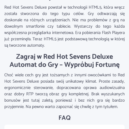
Red Hot Sevens Deluxe powstał w technologii HTML5, która wręcz
została stworzona do tego typu celów. Gry odtwarzają się
doskonale na różnych urządzeniach. Nie ma problemów z grą na
dowolnym smartfonie czy tablecie. Wystarczy do tego każda
współczesna przeglądarka internetowa. Era pobierania Flash Playera
już przeminęła. Teraz HTML5 jest podstawową technologią w której
są tworzone automaty.
Zagraj w Red Hot Sevens Deluxe
Automat do Gry – Wypróbuj Fortunę
Choć wiele cech gry jest tożsamych z innymi owocówkami to Red
Hot Sevens Deluxe posiada swój unikatowy klimat. Proste zasady,
ergonomicznie sterowanie, dopracowana oprawa audiowizualna
oraz dobry RTP tworzą obraz gry kompletnej. Brak wyszukanych
bonusów jest tutaj zaletą, ponieważ i bez nich gra się bardzo
przyjemnie. Na pewno warto zapoznać się chwilę z tym tytułem.
FAQ