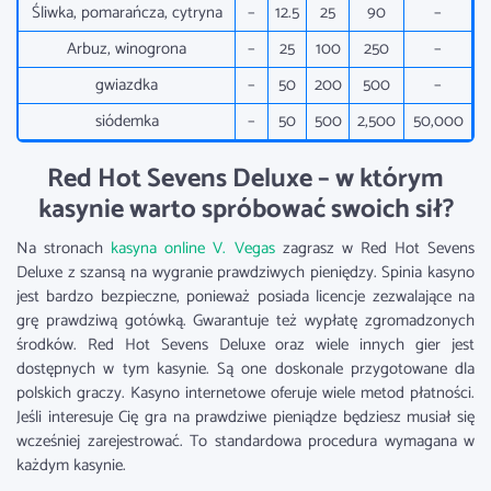
Śliwka, pomarańcza, cytryna
–
12.5
25
90
–
Arbuz, winogrona
–
25
100
250
–
gwiazdka
–
50
200
500
–
siódemka
–
50
500
2,500
50,000
Red Hot Sevens Deluxe – w którym
kasynie warto spróbować swoich sił?
Na stronach
kasyna online V. Vegas
zagrasz w Red Hot Sevens
Deluxe z szansą na wygranie prawdziwych pieniędzy. Spinia kasyno
jest bardzo bezpieczne, ponieważ posiada licencje zezwalające na
grę prawdziwą gotówką. Gwarantuje też wypłatę zgromadzonych
środków. Red Hot Sevens Deluxe oraz wiele innych gier jest
dostępnych w tym kasynie. Są one doskonale przygotowane dla
polskich graczy. Kasyno internetowe oferuje wiele metod płatności.
Jeśli interesuje Cię gra na prawdziwe pieniądze będziesz musiał się
wcześniej zarejestrować. To standardowa procedura wymagana w
każdym kasynie.