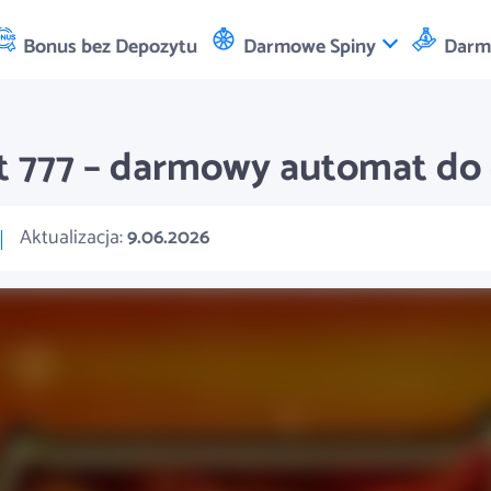
Bonus bez Depozytu
Darmowe Spiny
Darm
t 777 – darmowy automat do 
Aktualizacja:
9.06.2026