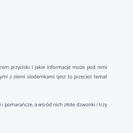
nim przyciski i jakie informacje może pod nimi
ymi z ziemi siódemkami (jest to przecież temat
 i pomarańcze, a wśród nich złote dzwonki i trzy