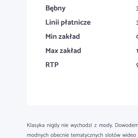
Bębny
Linii płatnicze
Min zakład
Max zakład
RTP
Klasyka nigdy nie wychodzi z mody. Dowodem
modnych obecnie tematycznych slotów wideo z