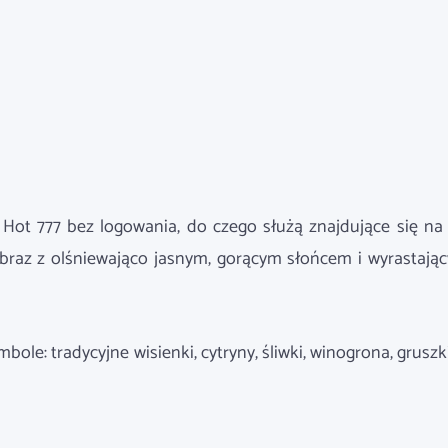
s Hot 777 bez logowania, do czego służą znajdujące się na 
obraz z olśniewająco jasnym, gorącym słońcem i wyrastając
e: tradycyjne wisienki, cytryny, śliwki, winogrona, gruszki