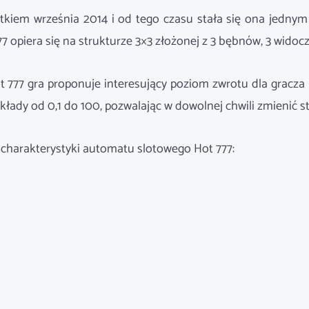
kiem września 2014 i od tego czasu stała się ona jednym
7 opiera się na strukturze 3×3 złożonej z 3 bębnów, 3 widoc
 777 gra proponuje interesujący poziom zwrotu dla gracza (
akłady od 0,1 do 100, pozwalając w dowolnej chwili zmienić 
charakterystyki automatu slotowego Hot 777: