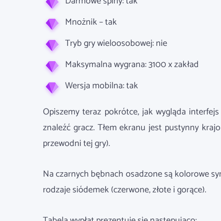
Darmowe spiny: tak
Mnożnik – tak
Tryb gry wieloosobowej: nie
Maksymalna wygrana: 3100 x zakład
Wersja mobilna: tak
Opiszemy teraz pokrótce, jak wygląda interfej
znaleźć gracz. Tłem ekranu jest pustynny kraj
przewodni tej gry).
Na czarnych bębnach osadzone są kolorowe symbol
rodzaje siódemek (czerwone, złote i gorące).
Tabela wypłat prezentuje się następująco: