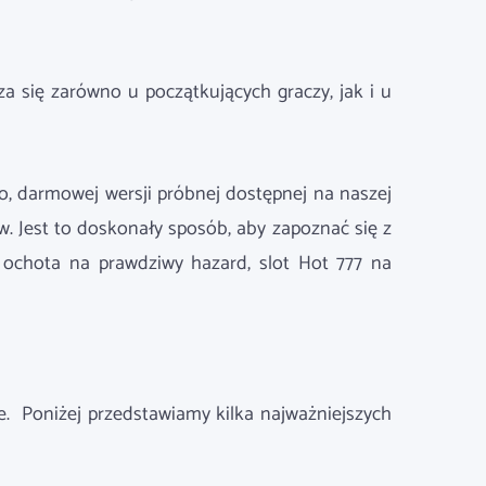
a się zarówno u początkujących graczy, jak i u
, darmowej wersji próbnej dostępnej na naszej
. Jest to doskonały sposób, aby zapoznać się z
ie ochota na prawdziwy hazard, slot Hot 777 na
e. Poniżej przedstawiamy kilka najważniejszych