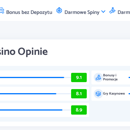
Bonus bez Depozytu
Darmowe Spiny
Darm
ino Opinie
Bonusy i
9.1
Promocje
8.1
Gry Kasynowe
8.9