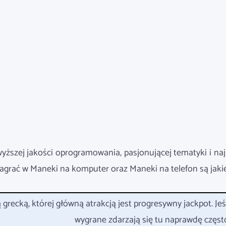
yższej jakości oprogramowania, pasjonującej tematyki i na
agrać w Maneki na komputer oraz Maneki na telefon są jakieś
 grecką, której główną atrakcją jest progresywny jackpot. J
wygrane zdarzają się tu naprawdę częst