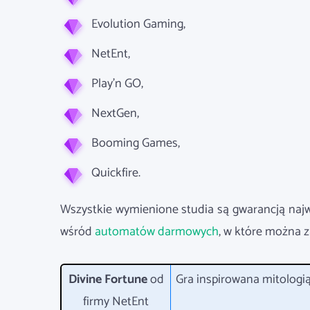
Evolution Gaming,
NetEnt,
Play’n GO,
NextGen,
Booming Games,
Quickfire.
Wszystkie wymienione studia są gwarancją najw
wśród
automatów darmowych
, w które można z
Divine Fortune
od
Gra inspirowana mitologią
firmy NetEnt