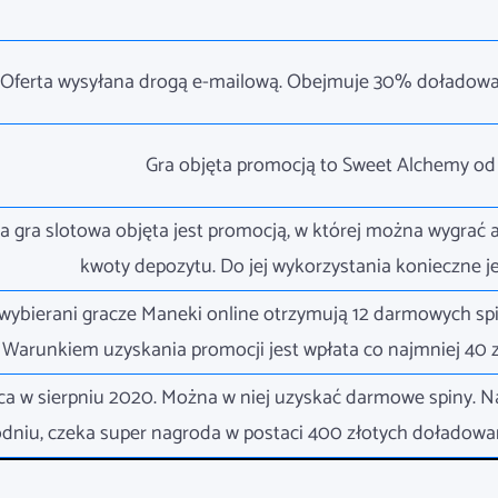
Oferta wysyłana drogą e-mailową. Obejmuje 30% doładowan
Gra objęta promocją to Sweet Alchemy od 
a gra slotowa objęta jest promocją, w której można wygrać
kwoty depozytu. Do jej wykorzystania konieczne je
 wybierani gracze Maneki online otrzymują 12 darmowych s
. Warunkiem uzyskania promocji jest wpłata co najmniej 40 
ca w sierpniu 2020. Można w niej uzyskać darmowe spiny. Na
dniu, czeka super nagroda w postaci 400 złotych doładowa