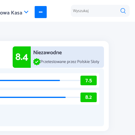
owa Kasa
Niezawodne
8.4
Przetestowane przez Polskie Sloty
7.5
8.2