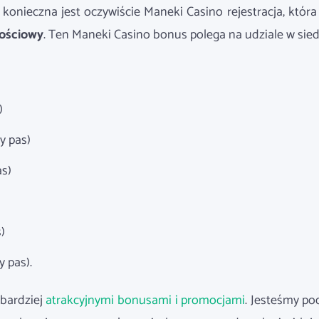
onieczna jest oczywiście Maneki Casino rejestracja, która 
nościowy
. Ten Maneki Casino bonus polega na udziale w s
)
y pas)
as)
)
 pas).
 bardziej
atrakcyjnymi bonusami i promocjami
. Jesteśmy po