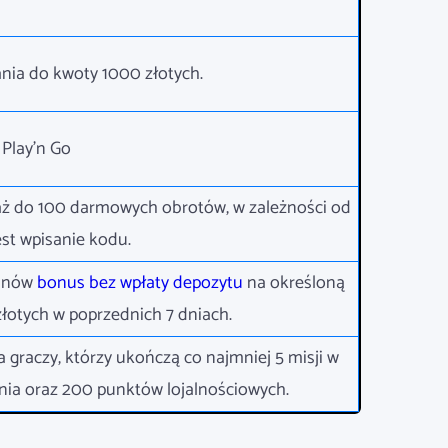
ia do kwoty 1000 złotych.
Play’n Go
 aż do 100 darmowych obrotów, w zależności od
st wpisanie kodu.
pinów
bonus bez wpłaty depozytu
na określoną
złotych w poprzednich 7 dniach.
 graczy, którzy ukończą co najmniej 5 misji w
nia oraz 200 punktów lojalnościowych.