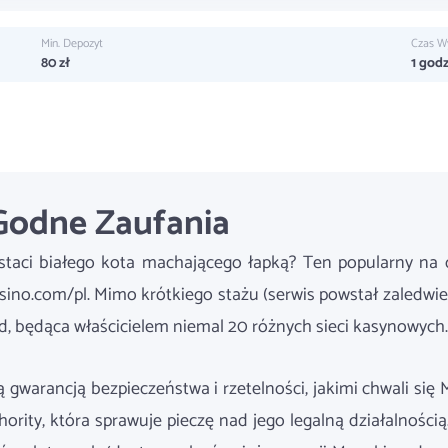
Min. Depozyt
Czas W
80 zł
1 godz
Godne Zaufania
ostaci białego kota machającego łapką? Ten popularny na
sino.com/pl. Mimo krótkiego stażu (serwis powstał zaledwie 
td, będąca właścicielem niemal 20 różnych sieci kasynowych.
ą gwarancją bezpieczeństwa i rzetelności, jakimi chwali się
hority, która sprawuje pieczę nad jego legalną działalnośc