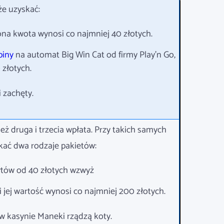
że uzyskać:
na kwota wynosi co najmniej 40 złotych.
piny
na automat Big Win Cat od firmy Play’n Go,
 złotych.
 zachęty.
eż druga i trzecia wpłata. Przy takich samych
skać dwa rodzaje pakietów:
zytów od 40 złotych wzwyż
i jej wartość wynosi co najmniej 200 złotych.
 w kasynie Maneki rządzą koty.