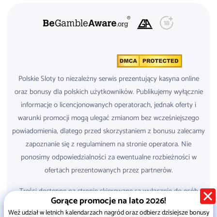
Polskie Sloty to niezależny serwis prezentujący kasyna online
oraz bonusy dla polskich użytkowników. Publikujemy wyłącznie
informacje o licencjonowanych operatorach, jednak oferty i
warunki promocji mogą ulegać zmianom bez wcześniejszego
powiadomienia, dlatego przed skorzystaniem z bonusu zalecamy
zapoznanie się z regulaminem na stronie operatora. Nie
ponosimy odpowiedzialności za ewentualne rozbieżności w
ofertach prezentowanych przez partnerów.
Treści dostępne na stronie skierowane są wyłącznie do osób
Gorące promocje na lato 2026!
pełnoletnich. Pamiętaj, że hazard może prowadzić do
Weź udział w letnich kalendarzach nagród oraz odbierz dzisiejsze bonusy