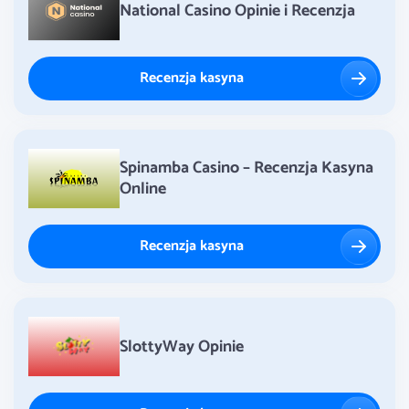
National Casino Opinie i Recenzja
Recenzja kasyna
Spinamba Casino – Recenzja Kasyna
Online
Recenzja kasyna
SlottyWay Opinie