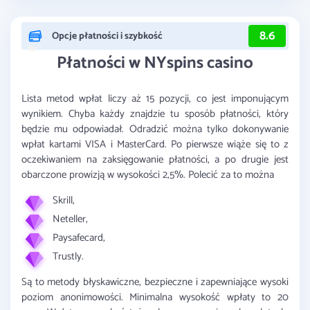
8.6
Opcje płatności i szybkość
Płatności w NYspins casino
Lista metod wpłat liczy aż 15 pozycji, co jest imponującym
wynikiem. Chyba każdy znajdzie tu sposób płatności, który
będzie mu odpowiadał. Odradzić można tylko dokonywanie
wpłat kartami VISA i MasterCard. Po pierwsze wiąże się to z
oczekiwaniem na zaksięgowanie płatności, a po drugie jest
obarczone prowizją w wysokości 2,5%. Polecić za to można
Skrill,
Neteller,
Paysafecard,
Trustly.
Są to metody błyskawiczne, bezpieczne i zapewniające wysoki
poziom anonimowości. Minimalna wysokość wpłaty to 20