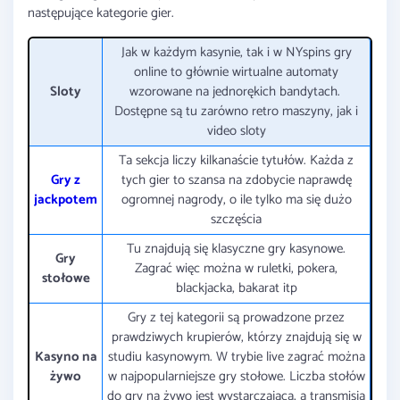
następujące kategorie gier.
Jak w każdym kasynie, tak i w NYspins gry
online to głównie wirtualne automaty
Sloty
wzorowane na jednorękich bandytach.
Dostępne są tu zarówno retro maszyny, jak i
video sloty
Ta sekcja liczy kilkanaście tytułów. Każda z
Gry z
tych gier to szansa na zdobycie naprawdę
jackpotem
ogromnej nagrody, o ile tylko ma się dużo
szczęścia
Tu znajdują się klasyczne gry kasynowe.
Gry
Zagrać więc można w ruletki, pokera,
stołowe
blackjacka, bakarat itp
Gry z tej kategorii są prowadzone przez
prawdziwych krupierów, którzy znajdują się w
Kasyno na
studiu kasynowym. W trybie live zagrać można
żywo
w najpopularniejsze gry stołowe. Liczba stołów
do gry na żywo jest wystarczająca, a transmisja