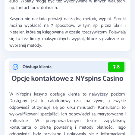
euro. Wpłaty mogą być też wykonywane w innych walutach,
np. funtach oraz dolarach.
Kasyno nie nakłada prowizji na żadną metodę wypłat. Środki
można wypłacać na 7 sposobów, w tym np. przez Skrill i
Neteller, które są księgowane w czasie rzeczywistym. Pojawiają
się tu też limity maksymalnych wypłat, które są zależne od
wybranej metody.
7.8
Obsługa klienta
Opcje kontaktowe z NYspins Casino
W NYspins kasyno obsługa klienta to najwyższy poziom.
Dostępny jest tu całodobowy czat na żywo, a zwykle
odpowiedź otrzymuje się po kilku minutach. Konsultanci to
wykwalifikowani specjaliści. Ich odpowiedzi są merytoryczne i
kulturalne. W przeprowadzonym teście zapytaliśmy
konsultanta o ofertę powitalną i metody płatności. Jego
odpowiedzi były przyjazne i pokrywały się z informacjami,