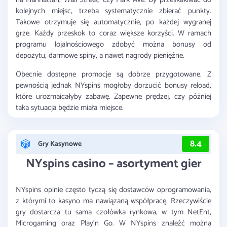
kolejnych miejsc, trzeba systematycznie zbierać punkty.
Takowe otrzymuje się automatycznie, po każdej wygranej
grze. Każdy przeskok to coraz większe korzyści. W ramach
programu lojalnościowego zdobyć można bonusy od
depozytu, darmowe spiny, a nawet nagrody pieniężne.
Obecnie dostępne promocje są dobrze przygotowane. Z
pewnością jednak NYspins mogłoby dorzucić bonusy reload,
które urozmaicałyby zabawę. Zapewne prędzej, czy później
taka sytuacja będzie miała miejsce.
8.4
Gry Kasynowe
NYspins casino – asortyment gier
NYspins opinie często tyczą się dostawców oprogramowania,
z którymi to kasyno ma nawiązaną współpracę. Rzeczywiście
gry dostarcza tu sama czołówka rynkowa, w tym NetEnt,
Microgaming oraz Play’n Go. W NYspins znaleźć można