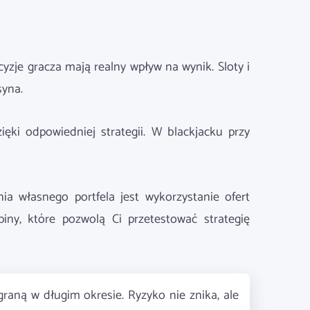
zje gracza mają realny wpływ na wynik. Sloty i
syna.
ęki odpowiedniej strategii. W blackjacku przy
 własnego portfela jest wykorzystanie ofert
y, które pozwolą Ci przetestować strategię
raną w długim okresie. Ryzyko nie znika, ale