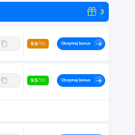
3
8.9
/10
Otrzymaj bonus
9.5
/10
Otrzymaj bonus