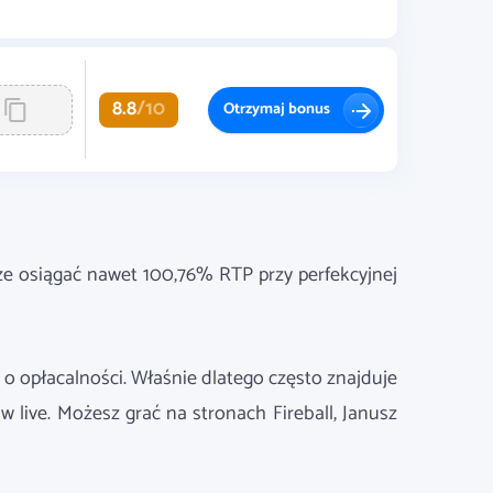
8.8
/10
Otrzymaj bonus
oże osiągać nawet 100,76% RTP przy perfekcyjnej
 o opłacalności. Właśnie dlatego często znajduje
w live. Możesz grać na stronach Fireball, Janusz