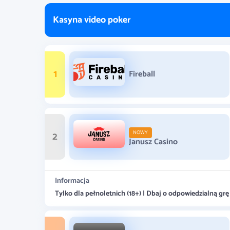
Kasyna video poker
1
Fireball
2
NOWY
Janusz Casino
Informacja
Tylko dla pełnoletnich (18+) | Dbaj o odpowiedzialną grę