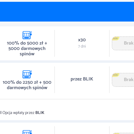
x30
KOD
100% do 5000 zł +
Brak
7 dni
5000 darmowych
spinów
KOD
przez BLIK
Brak
100% do 2250 zł + 500
darmowych spinów
 |
Opcja wpłaty przez
BLIK