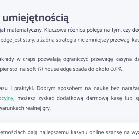
z umiejętnością
jał matematyczny. Kluczowa różnica polega na tym, czy decy
dge jest stały, a żadna strategia nie zmniejszy przewagi ka
akłady w craps pozwalają ograniczyć przewagę kasyna dzi
upier stoi na soft 17) house edge spada do około 0,5%.
asu i praktyki. Dobrym sposobem na naukę bez narażania
ocyjny
, możesz zyskać dodatkową darmową kasę lub spin
arunkach realnej gry.
jętnościach dają najlepszemu kasynu online szansę na wyg