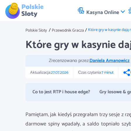
Kasyna Online
/
/
Które gry w kasynie dają
Polskie Sloty
Przewodnik Gracza
Które gry w kasynie da
Zrecenzowano przez:
Daniela Amanowicz
Aktualizacja:
27.07.2026
Сzas czytania:
7 minut
Co to jest RTP i house edge?
Gry losowe & g
Pamiętam, jak kiedyś przegrałam trzy sesje z rz
darmowe spiny wpadały, a saldo topniało szybc