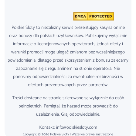
Polskie Sloty to niezależny serwis prezentujący kasyna online
oraz bonusy dla polskich użytkowników. Publikujemy wyłącznie
informacje o licencjonowanych operatorach, jednak oferty i
warunki promocji mogą ulegać zmianom bez wcześniejszego
powiadomienia, dlatego przed skorzystaniem z bonusu zalecamy
zapoznanie się z regulaminem na stronie operatora. Nie
ponosimy odpowiedzialności za ewentualne rozbieżności w
ofertach prezentowanych przez partnerów.
Treści dostępne na stronie skierowane są wyłącznie do osób
pełnoletnich. Pamiętaj, że hazard może prowadzić do
uzależnienia. Graj odpowiedzialnie.
Kontakt: info@polskiesloty.com
Copyright © 2026 Polskie Sloty | Wszelkie prawa zastrzeżone