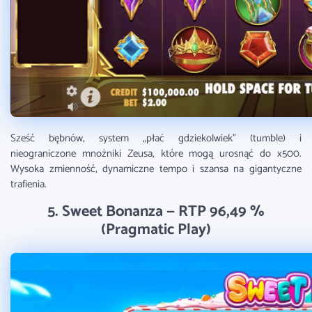
Sześć bębnów, system „płać gdziekolwiek” (tumble) i
nieograniczone mnożniki Zeusa, które mogą urosnąć do x500.
Wysoka zmienność, dynamiczne tempo i szansa na gigantyczne
trafienia.
5. Sweet Bonanza — RTP 96,49 %
(Pragmatic Play)