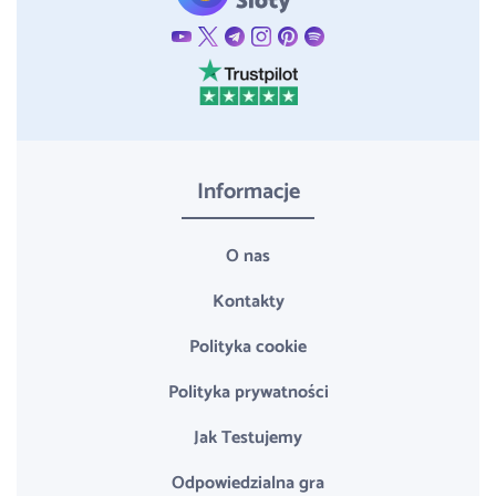
Informacje
O nas
Kontakty
Polityka cookie
Polityka prywatności
Jak Testujemy
Odpowiedzialna gra