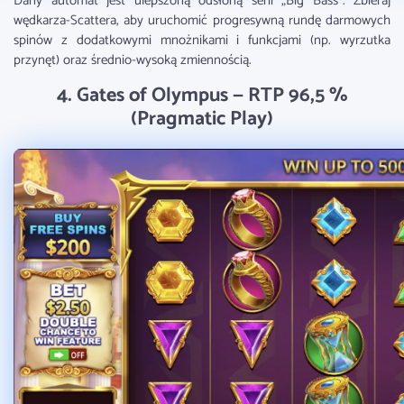
Dany automat jest ulepszoną odsłoną serii „Big Bass”. Zbieraj
wędkarza-Scattera, aby uruchomić progresywną rundę darmowych
spinów z dodatkowymi mnożnikami i funkcjami (np. wyrzutka
przynęt) oraz średnio-wysoką zmiennością.
4. Gates of Olympus — RTP 96,5 %
(Pragmatic Play)