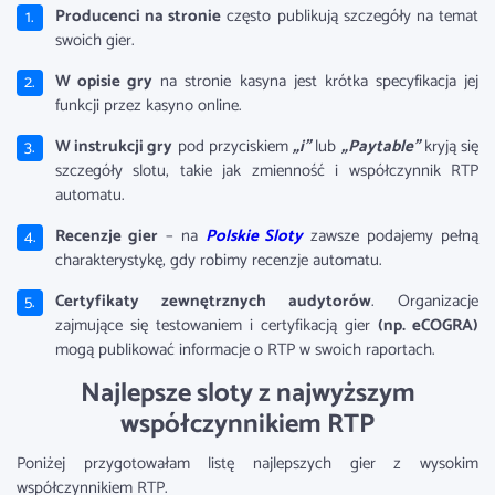
Producenci na stronie
często publikują szczegóły na temat
swoich gier.
W opisie gry
na stronie kasyna jest krótka specyfikacja jej
funkcji przez kasyno online.
W instrukcji gry
pod przyciskiem
„i”
lub
„Paytable”
kryją się
szczegóły slotu, takie jak zmienność i współczynnik RTP
automatu.
Recenzje gier
– na
Polskie Sloty
zawsze podajemy pełną
charakterystykę, gdy robimy recenzje automatu.
Certyfikaty zewnętrznych audytorów
. Organizacje
zajmujące się testowaniem i certyfikacją gier
(np. eCOGRA)
mogą publikować informacje o RTP w swoich raportach.
Najlepsze sloty z najwyższym
współczynnikiem RTP
Poniżej przygotowałam listę najlepszych gier z wysokim
współczynnikiem RTP.