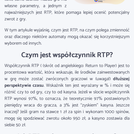
własne parametry, a jednym z
najważniejszych jest RTP, które pomaga lepiej ocenić potencjalny
zwrot z gry.
W tym artykule wyjaśnię, czym jest RTP, na czym polega zmienność
oraz dlaczego niektóre automaty mogą okazać się korzystniejszym
wyborem od innych.
Czym jest współczynnik RTP?
Współczynnik RTP ( (skrót od angielskiego: Return to Player) jest to
procentowa wartość, która wskazuje, ile środków zainwestowanych
w grę może zostać zwróconych graczowi w (uwaga!)
dłuższej
perspektywie czasu
. Wskaźnik ten jest wyrażany w % i może się
różnić czy to od gry, czy to od kasyna. Jeżeli w slocie współczynnik
RTP wynosi 97%, to oznacza, że teoretycznie 97% postawionych
pieniędzy wraca do gracza, a 3% jest “zyskiem” kasyna. Jeszcze
inaczej? Jeśli gram na stawce 1 zł za spin i wykonam 1000 spinów,
mogę się spodziewać zwrotu około 950 zł, a kasyno zostawia dla
siebie 50 zł.