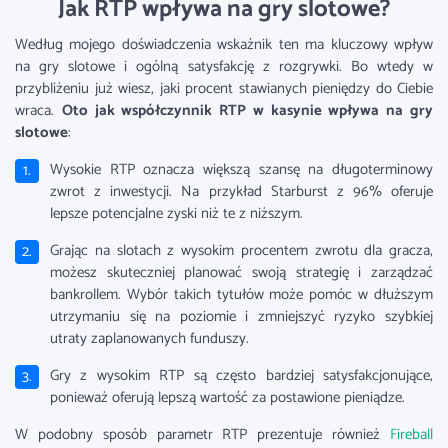
Jak RTP wpływa na gry slotowe?
Według mojego doświadczenia wskaźnik ten ma kluczowy wpływ
na gry slotowe i ogólną satysfakcję z rozgrywki. Bo wtedy w
przybliżeniu już wiesz, jaki procent stawianych pieniędzy do Ciebie
wraca.
Oto jak współczynnik RTP w kasynie wpływa na gry
slotowe
:
Wysokie RTP oznacza większą szansę na długoterminowy
zwrot z inwestycji. Na przykład Starburst z 96% oferuje
lepsze potencjalne zyski niż te z niższym.
Grając na slotach z wysokim procentem zwrotu dla gracza,
możesz skuteczniej planować swoją strategię i zarządzać
bankrollem. Wybór takich tytułów może pomóc w dłuższym
utrzymaniu się na poziomie i zmniejszyć ryzyko szybkiej
utraty zaplanowanych funduszy.
Gry z wysokim RTP są często bardziej satysfakcjonujące,
ponieważ oferują lepszą wartość za postawione pieniądze.
W podobny sposób parametr RTP prezentuje również
Fireball