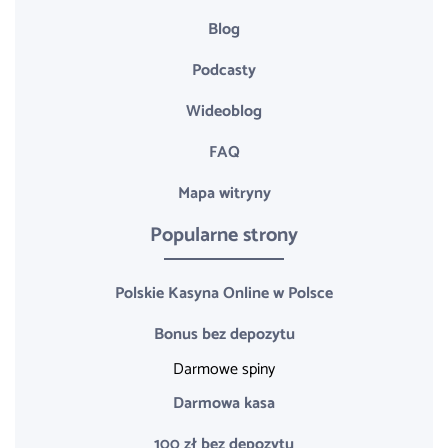
Blog
Podcasty
Wideoblog
FAQ
Mapa witryny
Popularne strony
Polskie Kasyna Online w Polsce
Bonus bez depozytu
Darmowe spiny
Darmowa kasa
100 zł bez depozytu