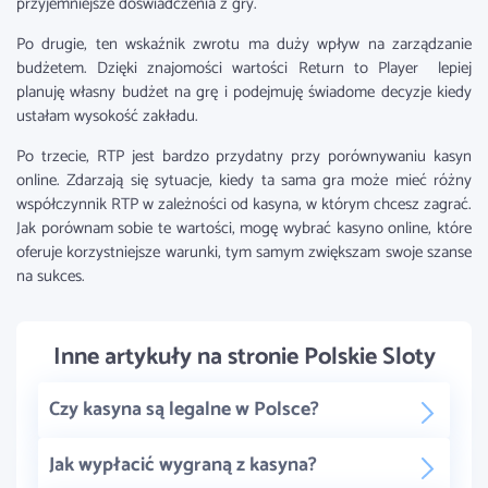
przyjemniejsze doświadczenia z gry.
Po drugie, ten wskaźnik zwrotu ma duży wpływ na zarządzanie
budżetem. Dzięki znajomości wartości Return to Player lepiej
planuję własny budżet na grę i podejmuję świadome decyzje kiedy
ustałam wysokość zakładu.
Po trzecie, RTP jest bardzo przydatny przy porównywaniu kasyn
online. Zdarzają się sytuacje, kiedy ta sama gra może mieć różny
współczynnik RTP w zależności od kasyna, w którym chcesz zagrać.
Jak porównam sobie te wartości, mogę wybrać kasyno online, które
oferuje korzystniejsze warunki, tym samym zwiększam swoje szanse
na sukces.
Inne artykuły na stronie Polskie Sloty
Czy kasyna są legalne w Polsce?
Jak wypłacić wygraną z kasyna?