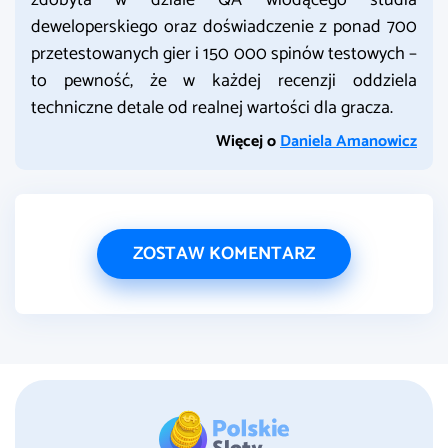
zdobyta w dziale QA wiodącego studia
deweloperskiego oraz doświadczenie z ponad 700
przetestowanych gier i 150 000 spinów testowych –
to pewność, że w każdej recenzji oddziela
techniczne detale od realnej wartości dla gracza.
Więcej o
Daniela Amanowicz
ZOSTAW KOMENTARZ