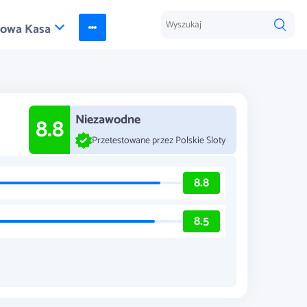
owa Kasa
Niezawodne
8.8
Przetestowane przez Polskie Sloty
8.8
8.5