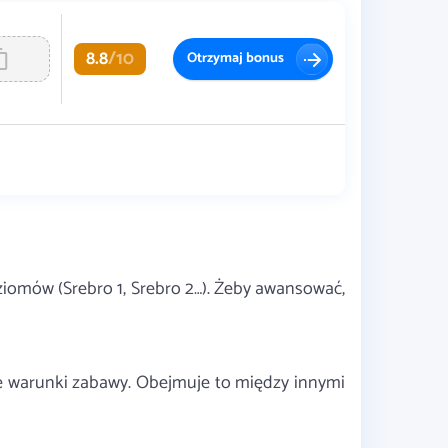
8.8
/10
Otrzymaj bonus
poziomów (Srebro 1, Srebro 2…). Żeby awansować,
ze warunki zabawy. Obejmuje to między innymi