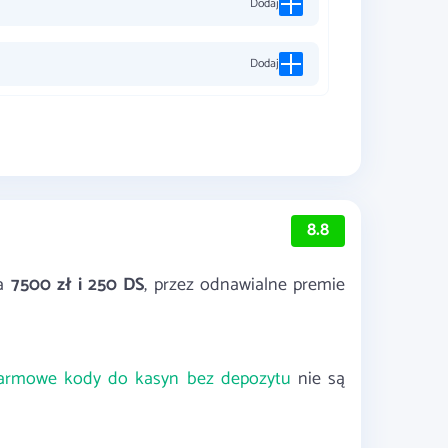
Dodaj
Dodaj
8.8
na
7500 zł i 250 DS
, przez odnawialne premie
armowe kody do kasyn bez depozytu
nie są