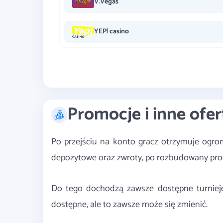
V.Vegas
YEP! casino
Promocje i inne ofer
Po przejściu na konto gracz otrzymuje ogr
depozytowe oraz zwroty, po rozbudowany prog
Do tego dochodzą zawsze dostępne turnie
dostępne, ale to zawsze może się zmienić.