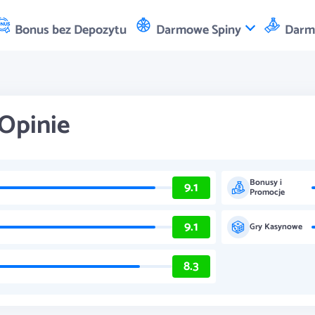
Bonus bez Depozytu
Darmowe Spiny
Darm
Opinie
Bonusy i
9.1
Promocje
9.1
Gry Kasynowe
8.3