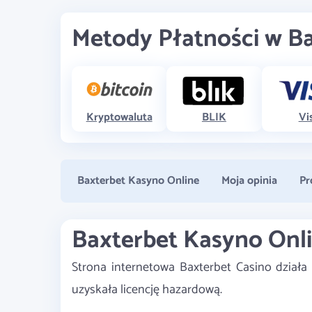
Metody Płatności w B
Kryptowaluta
BLIK
Vi
Baxterbet Kasyno Online
Moja opinia
Pr
Baxterbet Kasyno Onl
Strona internetowa Baxterbet Casino działa
uzyskała licencję hazardową.