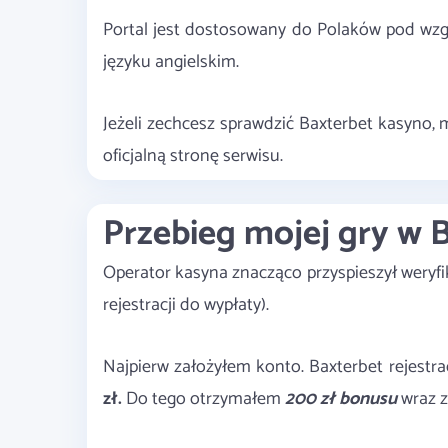
Portal jest dostosowany do Polaków pod wzgl
języku angielskim.
Jeżeli zechcesz sprawdzić Baxterbet kasyno,
oficjalną stronę serwisu.
Przebieg mojej gry w 
Operator kasyna znacząco przyspieszył weryfik
rejestracji do wypłaty).
Najpierw założyłem konto. Baxterbet rejestr
zł.
Do tego otrzymałem
200 zł bonusu
wraz 