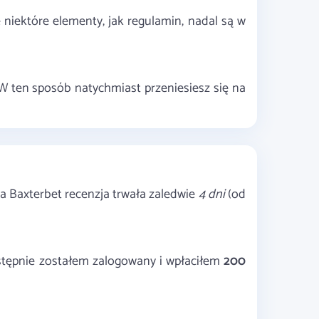
niektóre elementy, jak regulamin, nadal są w
W ten sposób natychmiast przeniesiesz się na
ja Baxterbet recenzja trwała zaledwie
4 dni
(od
astępnie zostałem zalogowany i wpłaciłem
200