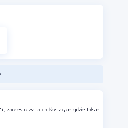
a
.L
, zarejestrowana na Kostaryce, gdzie także