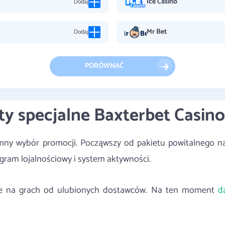
Ice Casino
Dodaj
Mr Bet
Dodaj
PORÓWNAĆ
ty specjalne Baxterbet Casino
omny wybór promocji. Począwszy od pakietu powitalnego 
ram lojalnościowy i system aktywności.
je na grach od ulubionych dostawców. Na ten moment
d