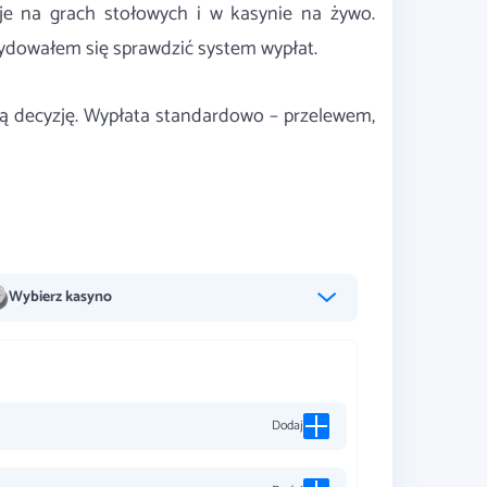
je na grach stołowych i w kasynie na żywo.
cydowałem się sprawdzić system wypłat.
ą decyzję. Wypłata standardowo – przelewem,
Wybierz kasyno
Dodaj