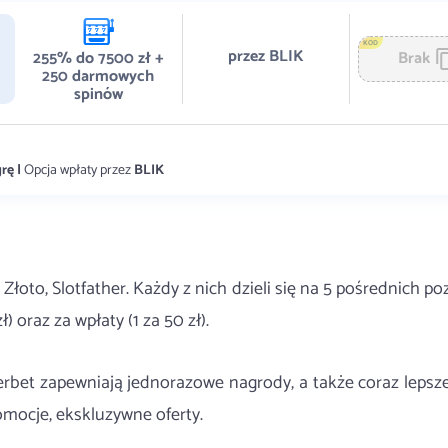
KOD
przez BLIK
255% do 7500 zł +
Brak
250 darmowych
spinów
rę |
Opcja wpłaty przez
BLIK
Złoto, Slotfather. Każdy z nich dzieli się na 5 pośrednich 
) oraz za wpłaty (1 za 50 zł).
erbet zapewniają jednorazowe nagrody, a także coraz leps
romocje, ekskluzywne oferty.