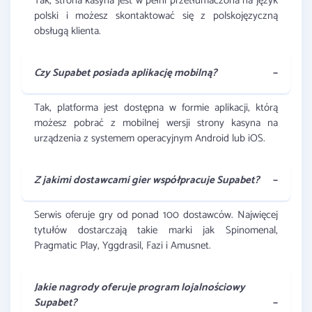
Tak, strona kasyna jest w pełni przetłumaczona na język
polski i możesz skontaktować się z polskojęzyczną
obsługą klienta.
Czy Supabet posiada aplikację mobilną?
Tak, platforma jest dostępna w formie aplikacji, którą
możesz pobrać z mobilnej wersji strony kasyna na
urządzenia z systemem operacyjnym Android lub iOS.
Z jakimi dostawcami gier współpracuje Supabet?
Serwis oferuje gry od ponad 100 dostawców. Najwięcej
tytułów dostarczają takie marki jak Spinomenal,
Pragmatic Play, Yggdrasil, Fazi i Amusnet.
Jakie nagrody oferuje program lojalnościowy
Supabet?