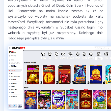
wykorzystałem w wersji Supabet na telefon w trzech
popularnych slotach: Ghost of Dead, Coin Spark i Hounds of
Hell. Ostatecznie na moim koncie zostało 47 zł, co
wystarczyło do wypłaty na rachunek podpięty do karty
MasterCard. Weryfikacja tożsamości nie była potrzebna i gdy
następnego dnia wykonałem w Supabet Casino login, mój
wniosek o wypłatę był już rozpatrzony. Kolejnego dnia
roboczego pieniądze były już u mnie.