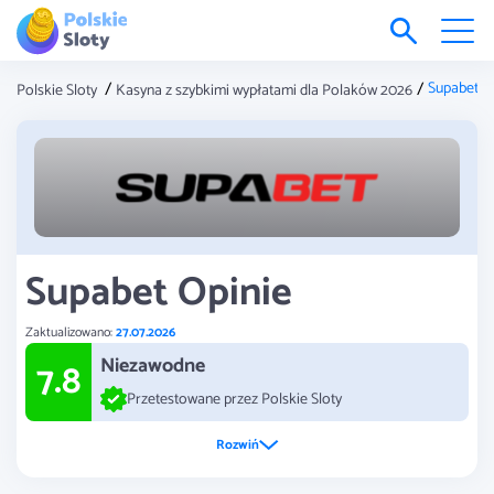
/
/
Supabet
Polskie Sloty
Kasyna z szybkimi wypłatami dla Polaków 2026
Supabet Opinie
Zaktualizowano:
27.07.2026
Niezawodne
7.8
Przetestowane przez Polskie Sloty
7.5
Rozwiń
Bezpieczeństwo