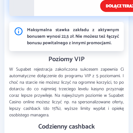
Maksymalna stawka zakładu z aktywnym
bonusem wynosi 22,5 zł. Nie możesz też łączyć
bonusu powitalnego z innymi promocjami.
Poziomy VIP
W Supabet rejestracja zakończona sukcesem zapewnia Ci
automatyczne dołączenie do programu VIP z 5 poziomami. I
choć na starcie nie możesz liczyć na ogromne korzyści, to po
dotarciu do co najmniej trzeciego levelu kasyno przyznaje
coraz lepsze przywileje. Na najwyższym poziomie w Supabet
Casino online możesz liczyć np. na spersonalizowane oferty,
lepszy cashback (do 15%), wyższe limity wypłat i opiekę
osobistego managera.
Codzienny cashback