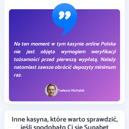
Na ten moment w tym kasynie online Polska
nie jest objęta wymogiem weryfikacji
tożsamości przed pierwszą wypłatą. Należy
natomiast zawsze obrócić depozyty minimum
raz.
Tadeusz Michalak
Inne kasyna, które warto sprawdzić,
jeśli spodobało Ci się Supabet