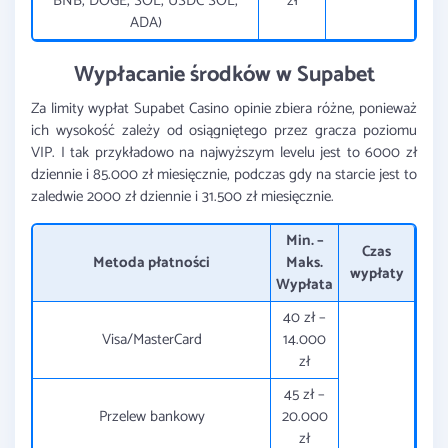
BNB, DOGE, SOL, USDC SOL,
zł
ADA)
Wypłacanie środków w Supabet
Za limity wypłat Supabet Casino opinie zbiera różne, ponieważ
ich wysokość zależy od osiągniętego przez gracza poziomu
VIP. I tak przykładowo na najwyższym levelu jest to 6000 zł
dziennie i 85.000 zł miesięcznie, podczas gdy na starcie jest to
zaledwie 2000 zł dziennie i 31.500 zł miesięcznie.
Min. –
Czas
Metoda płatności
Maks.
wypłaty
Wypłata
40 zł –
Visa/MasterCard
14.000
zł
45 zł –
Przelew bankowy
20.000
zł