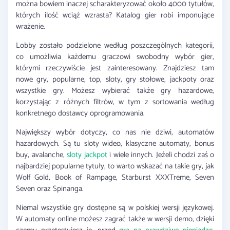
można bowiem inaczej scharakteryzować około 4000 tytułów,
których ilość wciąż wzrasta? Katalog gier robi imponujące
wrażenie.
Lobby zostało podzielone według poszczególnych kategorii,
co umożliwia każdemu graczowi swobodny wybór gier,
którymi rzeczywiście jest zainteresowany. Znajdziesz tam
nowe gry, popularne, top, sloty, gry stołowe, jackpoty oraz
wszystkie gry. Możesz wybierać także gry hazardowe,
korzystając z różnych filtrów, w tym z sortowania według
konkretnego dostawcy oprogramowania.
Największy wybór dotyczy, co nas nie dziwi, automatów
hazardowych. Są tu sloty wideo, klasyczne automaty, bonus
buy, avalanche,
sloty jackpot
i wiele innych. Jeżeli chodzi zaś o
najbardziej popularne tytuły, to warto wskazać na takie gry, jak
Wolf Gold, Book of Rampage, Starburst XXXTreme, Seven
Seven oraz Spinanga.
Niemal wszystkie gry dostępne są w polskiej wersji językowej.
W automaty online możesz zagrać także w wersji demo, dzięki