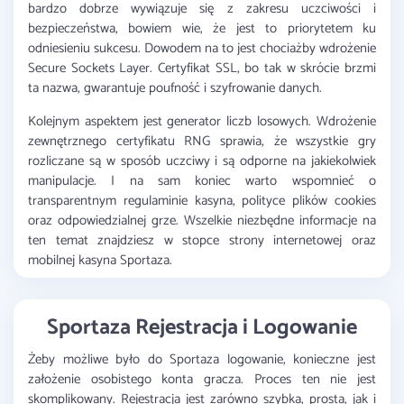
bardzo dobrze wywiązuje się z zakresu uczciwości i
bezpieczeństwa, bowiem wie, że jest to priorytetem ku
odniesieniu sukcesu. Dowodem na to jest chociażby wdrożenie
Secure Sockets Layer. Certyfikat SSL, bo tak w skrócie brzmi
ta nazwa, gwarantuje poufność i szyfrowanie danych.
Kolejnym aspektem jest generator liczb losowych. Wdrożenie
zewnętrznego certyfikatu RNG sprawia, że wszystkie gry
rozliczane są w sposób uczciwy i są odporne na jakiekolwiek
manipulacje. I na sam koniec warto wspomnieć o
transparentnym regulaminie kasyna, polityce plików cookies
oraz odpowiedzialnej grze. Wszelkie niezbędne informacje na
ten temat znajdziesz w stopce strony internetowej oraz
mobilnej kasyna Sportaza.
Sportaza Rejestracja i Logowanie
Żeby możliwe było do Sportaza logowanie, konieczne jest
założenie osobistego konta gracza. Proces ten nie jest
skomplikowany. Rejestracja jest zarówno szybka, prosta, jak i