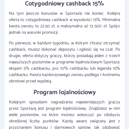
Cotygodniowy cashback 15%
Na tym jeszcze bonusów w Sportazie nie koniec. Kolejna
oferta to cotygodniowy cashback w wysokości 15%. Minimalna
kwota zwrotu to 22.50 zł, a maksymalna aż 13 500 zł. Spójrz
jednak na warunki promocji.
Po pierwsze, w każdym tygodniu, w którym chcesz otrzymać
cashback, musisz dokonać depozytu i zgłosić się na czat. Po
drugie, oferta dotyczy graczy, którzy posiadają jeden z trzech
najwyższych poziomów w programie lojalnościowym Sportaza:
ekspert 5% cashbacku, pro 10% cashbacku lub legenda 15%
cashbacku. Kwota każdorazowego zwrotu podlega 1-krotnemu
obrotowi przed wypłatą.
Program lojalnościowy
Kolejnym sposobem nagradzania najwierniejszych graczy
przez Sportazę jest program lojalnościowy. Znajdziesz w nim
wiele poziomów, na które możesz wskoczyć po zdobyciu
określonej liczby punktów. Każdy awans związany jest z
przyznaniem bonusu i darmowych spinów. Jak zdobywać