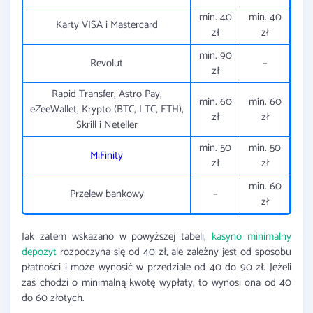
min. 40
min. 40
Karty VISA i Mastercard
zł
zł
min. 90
Revolut
–
zł
Rapid Transfer, Astro Pay,
min. 60
min. 60
eZeeWallet, Krypto (BTC, LTC, ETH),
zł
zł
Skrill i Neteller
min. 50
min. 50
MiFinity
zł
zł
min. 60
Przelew bankowy
–
zł
Jak zatem wskazano w powyższej tabeli,
kasyno minimalny
depozyt
rozpoczyna się od 40 zł, ale zależny jest od sposobu
płatności i może wynosić w przedziale od 40 do 90 zł. Jeżeli
zaś chodzi o minimalną kwotę wypłaty, to wynosi ona od 40
do 60 złotych.