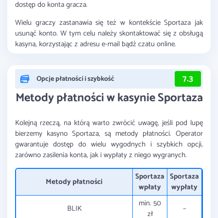
dostęp do konta gracza.
Wielu graczy zastanawia się też w kontekście Sportaza jak
usunąć konto. W tym celu należy skontaktować się z obsługą
kasyna, korzystając z adresu e-mail bądź czatu online.
7.3
Opcje płatności i szybkość
Metody płatności w kasynie Sportaza
Kolejną rzeczą, na którą warto zwrócić uwagę, jeśli pod lupę
bierzemy kasyno Sportaza, są metody płatności. Operator
gwarantuje dostęp do wielu wygodnych i szybkich opcji,
zarówno zasilenia konta, jak i wypłaty z niego wygranych.
Sportaza
Sportaza
Metody płatności
wpłaty
wypłaty
min. 50
BLIK
–
zł