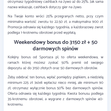
otrzymasz tygodniowy cashback na żywo aż do 25%. Jak sama
nazwa wskazuje, cashback dotyczy gier na żywo.
Na Twoje konto wróci 25% przegranych netto, przy czym
minimalna wartość zwrotu to 22.50 zł, a maksymalna 900 zł.
Promocja odnawia się każdego tygodnia, a każdorazowy zwrot
podlega 1-krotnemu obrotowi przed wypłatą.
Weekendowy bonus do 3150 zł + 50
darmowych spinów
Kolejny bonus od Sportaza pl, to oferta weekendowa, w
ramach której możesz zyskać 50% premii od swojego
depozytu aż do 3150 złotych oraz 50 darmowych obrotów.
Żeby odebrać ten bonus, wpłać pomiędzy piątkiem, a niedzielą
minimum 225 zł. Jeżeli wpłacisz nieco mniej, ale minimum 90
zł, otrzymasz wyłącznie bonus 50% bez darmowych spinów.
Oferta odnawia się każdego tygodnia. Kwota bonusu podlega
35-krotnemu obrotowi, a wygrane z darmowych spinów 40-
krotnemu.