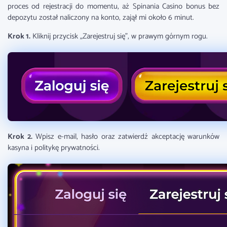
proces od rejestracji do momentu, aż Spinania Casino bonus bez
depozytu został naliczony na konto, zajął mi około 6 minut.
Krok 1.
Kliknij przycisk „Zarejestruj się”, w prawym górnym rogu.
Krok 2.
Wpisz e-mail, hasło oraz zatwierdź akceptację warunków
kasyna i politykę prywatności.