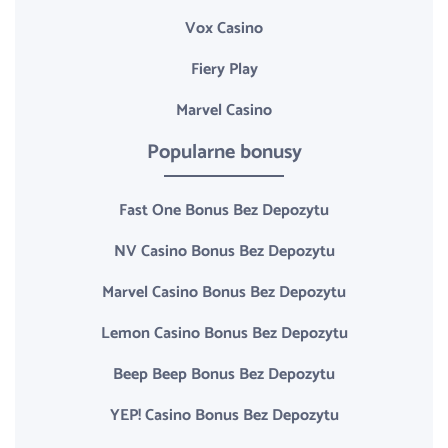
Vox Casino
Fiery Play
Marvel Casino
Popularne bonusy
Fast One Bonus Bez Depozytu
NV Casino Bonus Bez Depozytu
Marvel Casino Bonus Bez Depozytu
Lemon Casino Bonus Bez Depozytu
Beep Beep Bonus Bez Depozytu
YEP! Casino Bonus Bez Depozytu