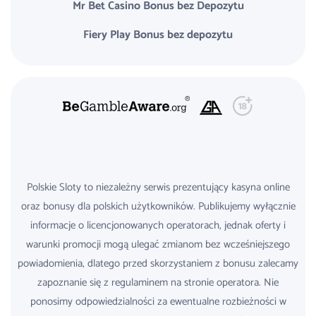
Mr Bet Casino Bonus bez Depozytu
Fiery Play Bonus bez depozytu
Polskie Sloty to niezależny serwis prezentujący kasyna online
oraz bonusy dla polskich użytkowników. Publikujemy wyłącznie
informacje o licencjonowanych operatorach, jednak oferty i
warunki promocji mogą ulegać zmianom bez wcześniejszego
powiadomienia, dlatego przed skorzystaniem z bonusu zalecamy
zapoznanie się z regulaminem na stronie operatora. Nie
ponosimy odpowiedzialności za ewentualne rozbieżności w