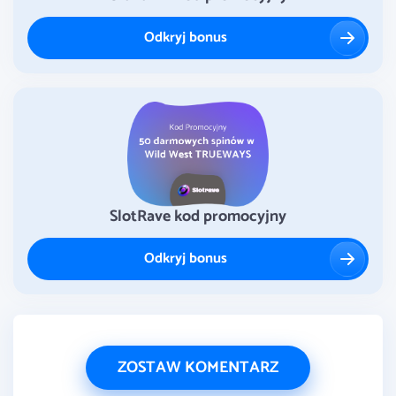
Odkryj bonus
SlotRave kod promocyjny
Odkryj bonus
ZOSTAW KOMENTARZ