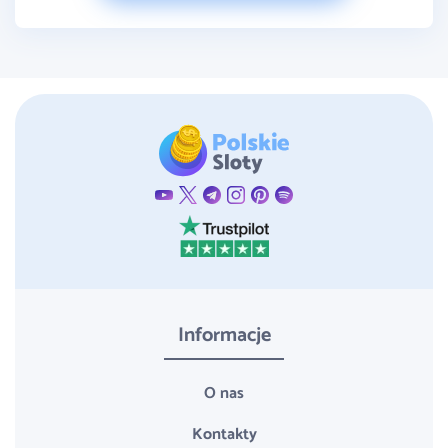
Informacje
O nas
Kontakty