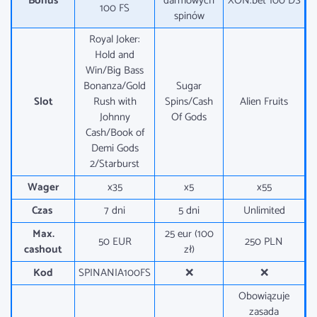
Bonus
darmowych
XON.bet 100 DS
100 FS
spinów
Royal Joker:
Hold and
Win/Big Bass
Bonanza/Gold
Sugar
Slot
Rush with
Spins/Cash
Alien Fruits
Johnny
Of Gods
Cash/Book of
Demi Gods
2/Starburst
Wager
x35
x5
x55
Czas
7 dni
5 dni
Unlimited
Max.
25 eur (100
50 EUR
250 PLN
cashout
zł)
Kod
SPINANIA100FS
❌
❌
Obowiązuje
zasada