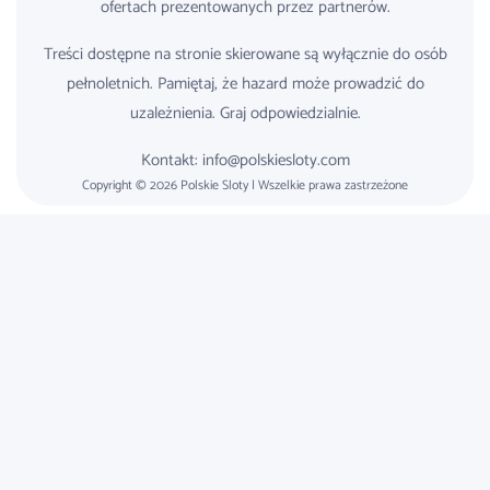
ofertach prezentowanych przez partnerów.
Treści dostępne na stronie skierowane są wyłącznie do osób
pełnoletnich. Pamiętaj, że hazard może prowadzić do
uzależnienia. Graj odpowiedzialnie.
Kontakt: info@polskiesloty.com
Copyright © 2026 Polskie Sloty | Wszelkie prawa zastrzeżone