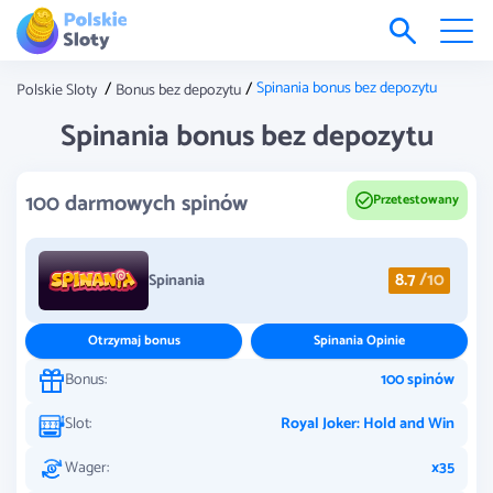
/
/
Spinania bonus bez depozytu
Polskie Sloty
Bonus bez depozytu
Spinania bonus bez depozytu
100 darmowych spinów
Przetestowany
8.7
/10
Spinania
Otrzymaj bonus
Spinania Opinie
Bonus:
100
spinów
Slot:
Royal Joker: Hold and Win
Wager:
x35