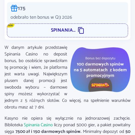
175
odebrało ten bonus w Q3 2026
KOD
SPINANIA100FS
W danym artykule przedstawię
Spinania Casino no deposit
bonus, bo osobiście sprawdziłam
tę promocję i wiem, że platforma
jest warta uwagi. Największym
plusem danej promocji jest
swoboda wyboru – darmowe
spiny możesz wykorzystać w
jednym z 5 różnych slotów. Co więcej, na spełnienie warunków
obrotu masz aż 7 dni.
Kasyno nie opiera się wyłącznie na jednorazowej zachęcie.
Biblioteka
Spinania Casino
liczy ponad 5000 gier, a pakiet powitalny
sięga
7500 zł i 150 darmowych spinów.
Minimalny depozyt od
50