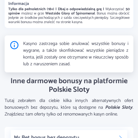
Informacja
Tylko dla pełnoletnich (18+) | Dbaj o odpowiedzialną grę |
Wykorzystać
50
spinów
możesz w grze
Westside Glory of Spinomenal
. Bonus można obrócić
jedynie ze środków pochodzących z salda rzeczywistych pieniędzy. Szczegółowe
warunki bonusu można znaleźć na stronie kasyna.
Kasyno zastrzega sobie anulować wszystkie bonusy i
wygrane, a także skonfiskować wszystkie pieniądze z
konta, jeśli zostały one otrzymane w nieuczciwy sposób
lub z naruszeniem zasad.
Inne darmowe bonusy na platformie
Polskie Sloty
Tutaj zebrałem dla ciebie kilka innych alternatywnych ofert
bonusowych bez depozytu, które są dostępne na
Polskie Sloty
.
Znajdziesz tam oferty tylko od renomowanych kasyn online.
Mr.Bet bonus bez depozytu