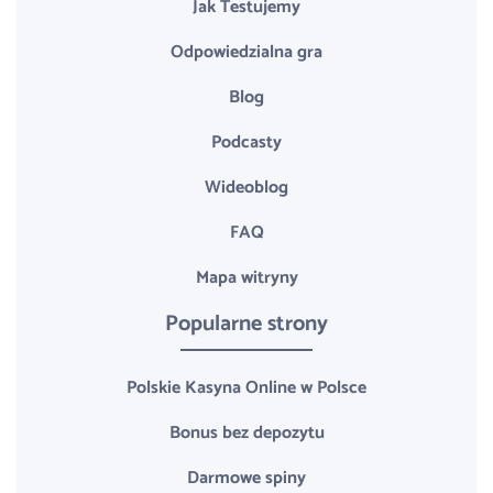
Jak Testujemy
Odpowiedzialna gra
Blog
Podcasty
Wideoblog
FAQ
Mapa witryny
Popularne strony
Polskie Kasyna Online w Polsce
Bonus bez depozytu
Darmowe spiny