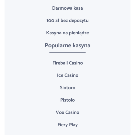
Darmowa kasa
100 zł bez depozytu
Kasyna na pieniądze
Popularne kasyna
Fireball Casino
Ice Casino
Slotoro
Pistolo
Vox Casino
Fiery Play