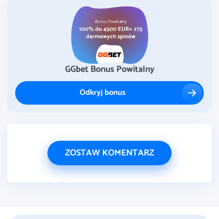
GGbet Bonus Powitalny
Odkryj bonus
ZOSTAW KOMENTARZ