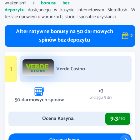
wrażeniami z
bonusu bez
depozytu
dostępnego w kasynie internetowym SlotoRush. W
tekście opowiem o warunkach, slocie i sposobie uzyskania.
Alternatywne bonusy na 50 darmowych
2
spinów bez depozytu
1
Verde Casino
x3
w ciągu 5 dni
50
darmowych spinów
9.3
Ocena Kasyna:
/10
Otrzymaj bonus