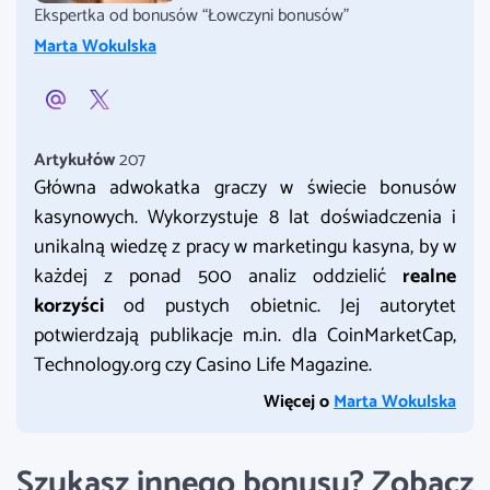
Ekspertka od bonusów “Łowczyni bonusów”
Marta Wokulska
Artykułów
207
Główna adwokatka graczy w świecie bonusów
kasynowych. Wykorzystuje 8 lat doświadczenia i
unikalną wiedzę z pracy w marketingu kasyna, by w
każdej z ponad 500 analiz oddzielić
realne
korzyści
od pustych obietnic. Jej autorytet
potwierdzają publikacje m.in. dla CoinMarketCap,
Technology.org czy Casino Life Magazine.
Więcej o
Marta Wokulska
Szukasz innego bonusu? Zobacz