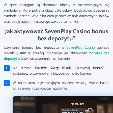
W grze dostępne są darmowe obroty z rozszerzającymi się
symbolami, które potrafią objąć całe bębny. Dodatkowo obecne są
symbole Scatter i Wild. Slot oferuje również tryb darmowych spinów
oraz opcję natychmiastowego zakupu tej funkcji.
Jak aktywować SevenPlay Casino bonus
bez depozytu?
Uzyskanie bonusu bez depozytu w
SevenPlay Casino
zajmuje
niecałe
5 minut
. Poniżej informacja, jak aktywować
bonusu bez
depozytu
2025 we wspomnianym kasynie:
Na stronie
Polskie Sloty
kliknij „Otrzymaj bonus” –
zostaniesz przekierowany bezpośrednio do kasyna.
W formularzu rejestracyjnym wybierz walutę, wpisz hasło,
adres e-mail i zaakceptuj regulamin.