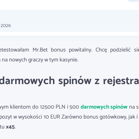
 2026
zetestowałam Mr.Bet bonus powitalny. Chcę podzielić s
a na nowych graczy w tym kasynie.
darmowych spinów z rejestrac
owym klientom do 12500 PLN i 500
darmowych spinów
na s
pozyt w wysokości 10 EUR Zarówno bonus gotówkowy, jak i
otu
x45
.