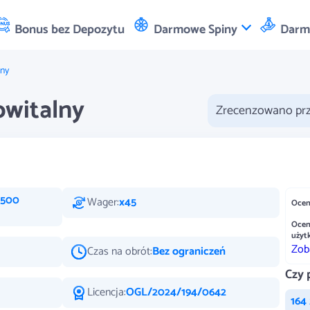
Bonus bez Depozytu
Darmowe Spiny
Darm
lny
owitalny
Zrecenzowano prz
 500
Wager:
x45
Ocen
Oce
użyt
Zob
Czas na obrót:
Bez ograniczeń
Czy 
Licencja:
OGL/2024/194/0642
164