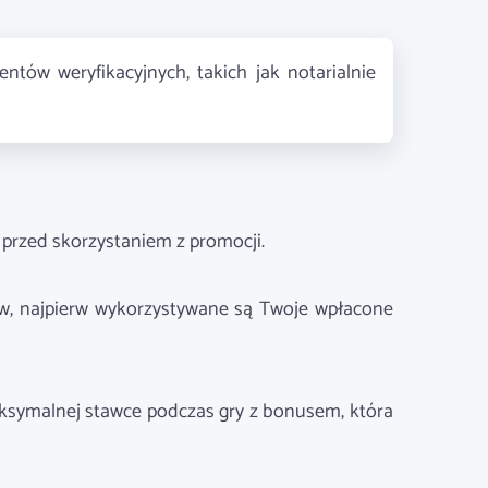
w weryfikacyjnych, takich jak notarialnie
przed skorzystaniem z promocji.
ów, najpierw wykorzystywane są Twoje wpłacone
aksymalnej stawce podczas gry z bonusem, która