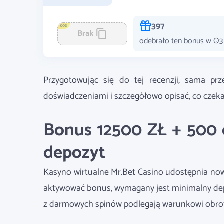
397
KOD
Brak
odebrało ten bonus w Q3
Przygotowując się do tej recenzji, sama pr
doświadczeniami i szczegółowo opisać, co czek
Bonus 12500 ZŁ + 500 
depozyt
Kasyno wirtualne Mr.Bet Casino udostępnia n
aktywować bonus, wymagany jest minimalny de
z darmowych spinów podlegają warunkowi obr