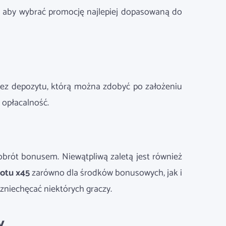
, aby wybrać promocję najlepiej dopasowaną do
 bez depozytu, którą można zdobyć po założeniu
 opłacalność.
brót bonusem. Niewątpliwą zaletą jest również
otu x45
zarówno dla środków bonusowych, jak i
zniechęcać niektórych graczy.
y