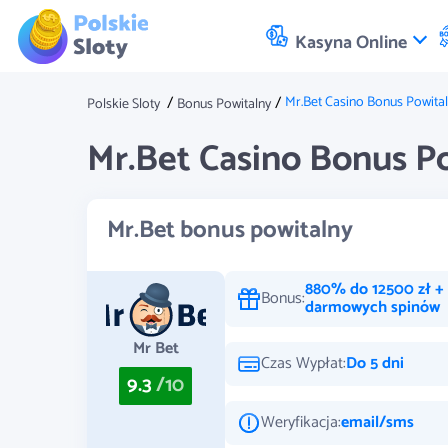
Kasyna Online
/
/
Mr.Bet Casino Bonus Powita
Polskie Sloty
Bonus Powitalny
Mr.Bet Casino Bonus P
Mr.Bet bonus powitalny
880% do 12500 zł +
Bonus:
darmowych spinów
Mr Bet
Czas Wypłat:
Do 5 dni
9.3
/10
Weryfikacja:
email/sms