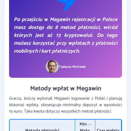
Po przejściu w Megawin rejestracji w Polsce
masz dostęp do 8 metod płatności, wśród
których jest aż 13 kryptowalut. Do tego
możesz korzystać przy wpłatach z płatności
mobilnych i kart płatniczych.
Tadeusz Michalak
Metody wpłat w Megawin
Graczy, którzy wykonali Megawin logowanie z Polski i planują
dokonać wpłaty, obowiązuje minimalny depozyt w wysokości
15 euro. Taka kwota dotyczy wszystkich metod płatności.
Min . -
Metoda płatności
Maks.
Czas wpłaty