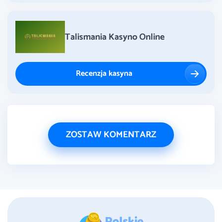
Talismania Kasyno Online
Recenzja kasyna
ZOSTAW KOMENTARZ