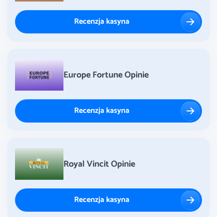
Recenzja kasyna
Europe Fortune Opinie
Recenzja kasyna
Royal Vincit Opinie
Recenzja kasyna