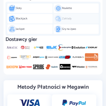
Sloty
Roulette
Blackjack
Zakłady
Jackpot
Gry na żywo
Dostawcy gier
Metody Płatności w Megawin