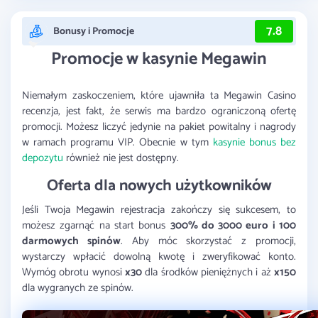
7.8
Bonusy i Promocje
Promocje w kasynie Megawin
Niemałym zaskoczeniem, które ujawniła ta Megawin Casino
recenzja, jest fakt, że serwis ma bardzo ograniczoną ofertę
promocji. Możesz liczyć jedynie na pakiet powitalny i nagrody
w ramach programu VIP. Obecnie w tym
kasynie bonus bez
depozytu
również nie jest dostępny.
Oferta dla nowych użytkowników
Jeśli Twoja Megawin rejestracja zakończy się sukcesem, to
możesz zgarnąć na start bonus
300% do 3000 euro i 100
darmowych spinów
. Aby móc skorzystać z promocji,
wystarczy wpłacić dowolną kwotę i zweryfikować konto.
Wymóg obrotu wynosi
x30
dla środków pieniężnych i aż
x150
dla wygranych ze spinów.