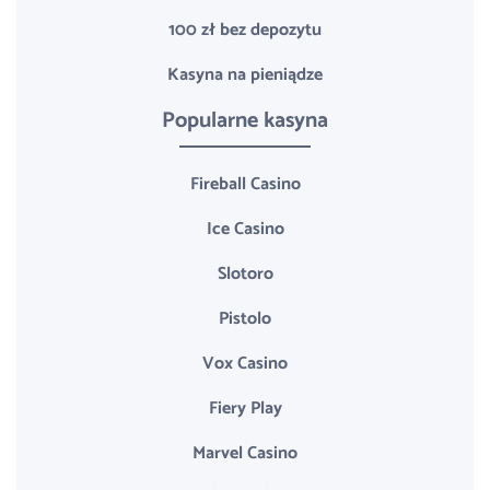
100 zł bez depozytu
Kasyna na pieniądze
Popularne kasyna
Fireball Casino
Ice Casino
Slotoro
Pistolo
Vox Casino
Fiery Play
Marvel Casino