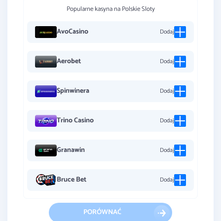
Popularne kasyna na Polskie Sloty
AvoCasino
Dodaj
Aerobet
Dodaj
Spinwinera
Dodaj
Trino Casino
Dodaj
Granawin
Dodaj
Bruce Bet
Dodaj
PORÓWNAĆ