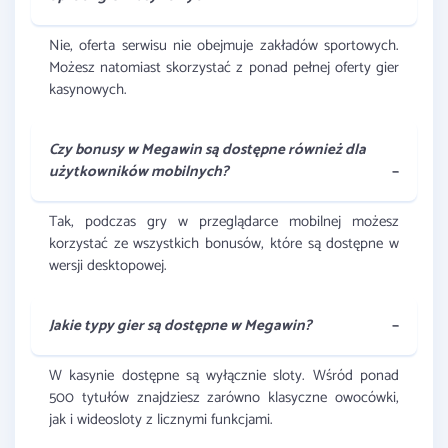
Nie, oferta serwisu nie obejmuje zakładów sportowych.
Możesz natomiast skorzystać z ponad pełnej oferty gier
kasynowych.
Czy bonusy w Megawin są dostępne również dla
użytkowników mobilnych?
Tak, podczas gry w przeglądarce mobilnej możesz
korzystać ze wszystkich bonusów, które są dostępne w
wersji desktopowej.
Jakie typy gier są dostępne w Megawin?
W kasynie dostępne są wyłącznie sloty. Wśród ponad
500 tytułów znajdziesz zarówno klasyczne owocówki,
jak i wideosloty z licznymi funkcjami.