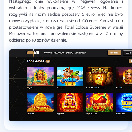
Następnego dnia wykonałem w Megawin logowanie i
wybrałem z lobby popularną grę
1024 Sevens
. Na koniec
rozgrywki na moim saldzie pozostały 6 euro, więc nie było
mowy o wypłacie, która zaczyna się od 100 euro. Zamiast tego
przetestowałem w nową grę Total Eclipse Supreme w wersji
Megawin na telefon. Logowałem się następne 4 z 10 dni, by
odbierać po 10 spinów dziennie.