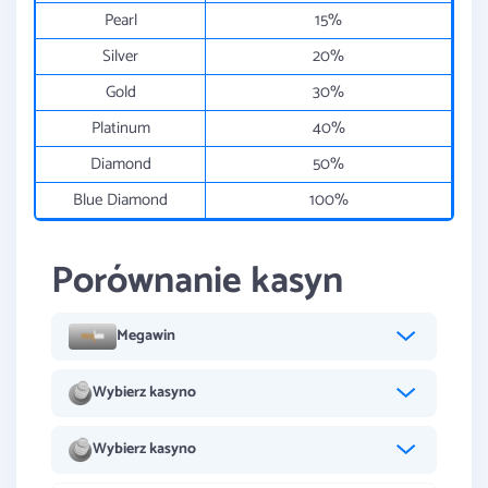
Pearl
15%
Silver
20%
Gold
30%
Platinum
40%
Diamond
50%
Blue Diamond
100%
Porównanie kasyn
Megawin
Wybierz kasyno
Wybierz kasyno