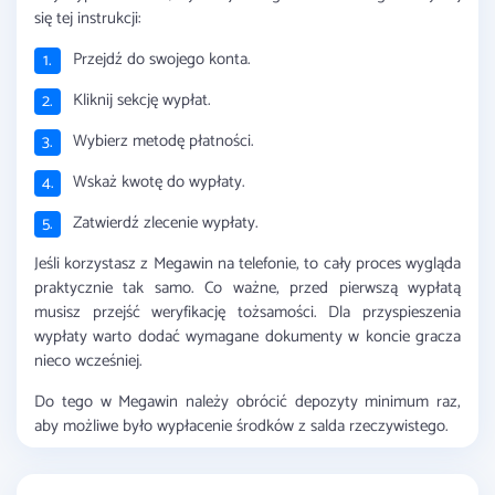
się tej instrukcji:
Przejdź do swojego konta.
Kliknij sekcję wypłat.
Wybierz metodę płatności.
Wskaż kwotę do wypłaty.
Zatwierdź zlecenie wypłaty.
Jeśli korzystasz z Megawin na telefonie, to cały proces wygląda
praktycznie tak samo. Co ważne, przed pierwszą wypłatą
musisz przejść weryfikację tożsamości. Dla przyspieszenia
wypłaty warto dodać wymagane dokumenty w koncie gracza
nieco wcześniej.
Do tego w Megawin należy obrócić depozyty minimum raz,
aby możliwe było wypłacenie środków z salda rzeczywistego.