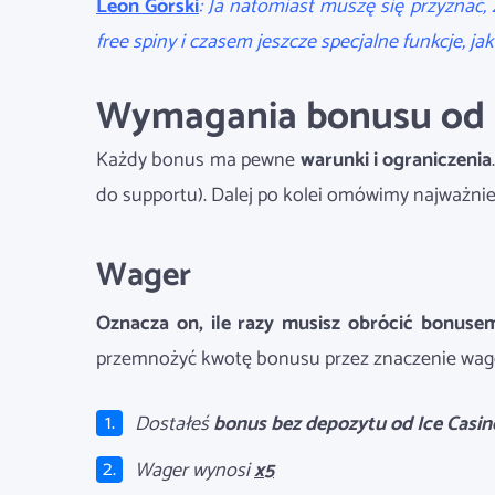
Leon Górski
: Ja natomiast muszę się przyznać,
free spiny i czasem jeszcze specjalne funkcje, 
Wymagania bonusu od 
Każdy bonus ma pewne
warunki i ograniczenia
do supportu). Dalej po kolei omówimy najważnie
Wager
Oznacza on, ile razy musisz obrócić bonuse
przemnożyć kwotę bonusu przez znaczenie wagera
Dostałeś
bonus bez depozytu od Ice Casin
Wager wynosi
x5