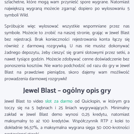
szlachetne, które mogą wam przynieść spore wygrane. Natomiast
największą wygraną możecie zgarnąć dopiero po wylosowaniu 5
symboli Wild.
Spróbujcie więc wylosować wszystkie wspomniane przez nas
symbole. Możecie to zrobić na naszej stronie, grając w Jewel Blast
bez rejestracji. Brak konieczności rejestrowania konta łączy się
również z darmową rozgrywką. U nas nie musisz dokonywać
żadnego depozytu, żeby cieszyć się grami slotowymi przez setki, a
nawet tysiące godzin. Możecie zdobywać cenne doświadczenie bez
ponoszenia kosztów. Nie warto podchodzić od razu do gry w Jewel
Blast na prawdziwe pieniądze, skoro dajemy wam możliwość
prowadzenia darmowej rozgrywki!
Jewel Blast – ogólny opis gry
Jewel Blast to video
slot za darmo
od Quickspin, w którym gra
toczy się na 5 bębnach i 25 liniach wygrywających. Minimalny
zakład w Jewel Blast demo wynosi 0,25 kredytu, natomiast
maksymalny to aż 100 kredytów. Współczynnik RTP z kolei to
dokładnie 96,57%, a maksymalna wygrana sięga 50 000-krotności