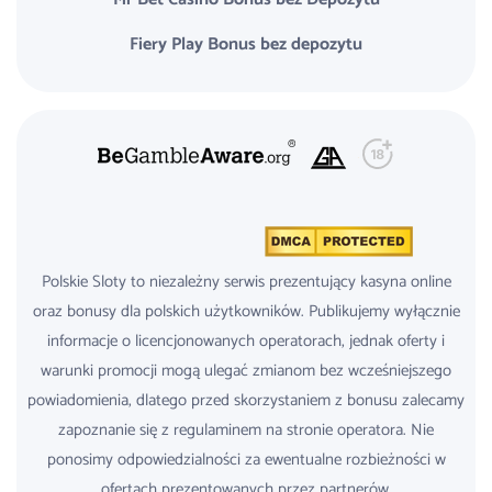
Fiery Play Bonus bez depozytu
Polskie Sloty to niezależny serwis prezentujący kasyna online
oraz bonusy dla polskich użytkowników. Publikujemy wyłącznie
informacje o licencjonowanych operatorach, jednak oferty i
warunki promocji mogą ulegać zmianom bez wcześniejszego
powiadomienia, dlatego przed skorzystaniem z bonusu zalecamy
zapoznanie się z regulaminem na stronie operatora. Nie
ponosimy odpowiedzialności za ewentualne rozbieżności w
ofertach prezentowanych przez partnerów.