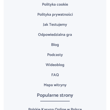
Polityka cookie
Polityka prywatności
Jak Testujemy
Odpowiedzialna gra
Blog
Podcasty
Wideoblog
FAQ
Mapa witryny
Popularne strony
Polskie Kasyna Online w Polsce