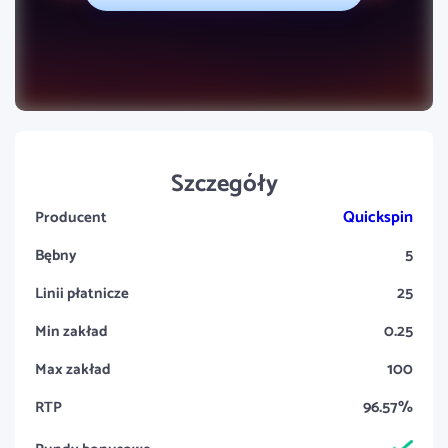
Szczegóły
Quickspin
Producent
5
Bębny
25
Linii płatnicze
0.25
Min zakład
100
Max zakład
96.57%
RTP