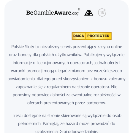
Polskie Sloty to niezależny serwis prezentujący kasyna online
oraz bonusy dla polskich użytkowników. Publikujemy wyłącznie
informacje o licencjonowanych operatorach, jednak oferty i
warunki promocji mogą ulegać zmianom bez wcześniejszego
powiadomienia, dlatego przed skorzystaniem z bonusu zalecamy
zapoznanie się z regulaminem na stronie operatora. Nie
ponosimy odpowiedzialności za ewentualne rozbieżności w
ofertach prezentowanych przez partnerów.
Treści dostępne na stronie skierowane są wyłącznie do osób
pełnoletnich. Pamiętaj, że hazard może prowadzić do
uzależnienia. Graj odpowiedzialnie.