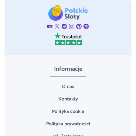
Informacje
O nas
Kontakty
Polityka cookie
Polityka prywatności