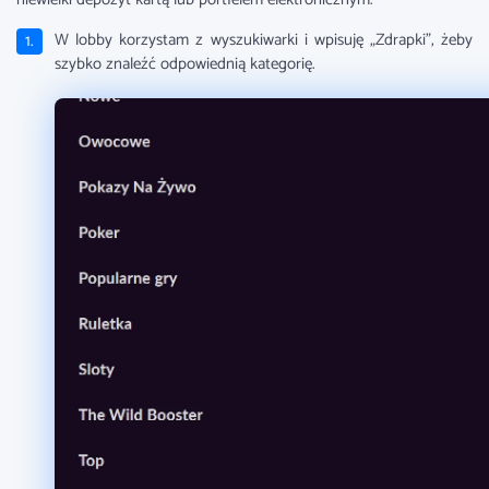
W lobby korzystam z wyszukiwarki i wpisuję „Zdrapki”, żeby
szybko znaleźć odpowiednią kategorię.