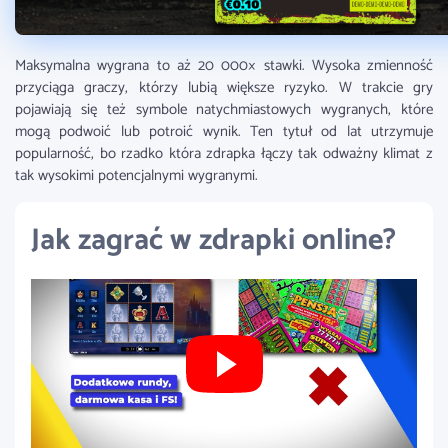
Maksymalna wygrana to aż 20 000× stawki. Wysoka zmienność
przyciąga graczy, którzy lubią większe ryzyko. W trakcie gry
pojawiają się też symbole natychmiastowych wygranych, które
mogą podwoić lub potroić wynik. Ten tytuł od lat utrzymuje
popularność, bo rzadko która zdrapka łączy tak odważny klimat z
tak wysokimi potencjalnymi wygranymi.
Jak zagrać w zdrapki online?