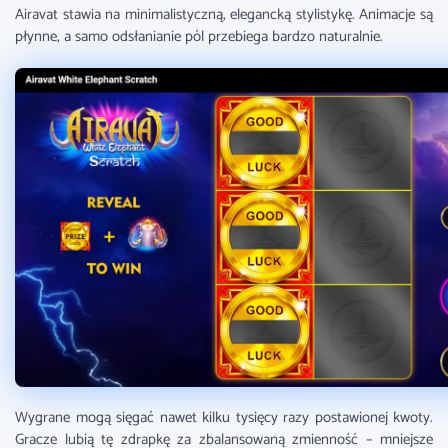
Airavat stawia na minimalistyczną, elegancką stylistykę. Animacje są
płynne, a samo odsłanianie pól przebiega bardzo naturalnie.
Wygrane mogą sięgać nawet kilku tysięcy razy postawionej kwoty.
Gracze lubią tę zdrapkę za zbalansowaną zmienność – mniejsze