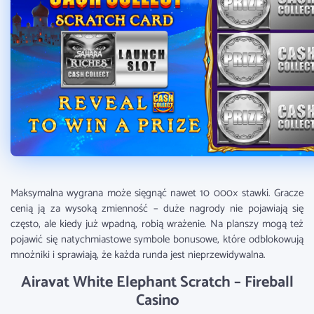
Maksymalna wygrana może sięgnąć nawet 10 000× stawki. Gracze
cenią ją za wysoką zmienność – duże nagrody nie pojawiają się
często, ale kiedy już wpadną, robią wrażenie. Na planszy mogą też
pojawić się natychmiastowe symbole bonusowe, które odblokowują
mnożniki i sprawiają, że każda runda jest nieprzewidywalna.
Airavat White Elephant Scratch – Fireball
Casino