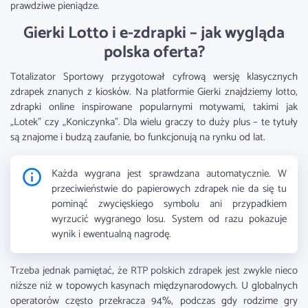
prawdziwe pieniądze.
Gierki Lotto i e-zdrapki – jak wygląda
polska oferta?
Totalizator Sportowy przygotował cyfrową wersję klasycznych
zdrapek znanych z kiosków. Na platformie Gierki znajdziemy lotto,
zdrapki online inspirowane popularnymi motywami, takimi jak
„Lotek” czy „Koniczynka”. Dla wielu graczy to duży plus – te tytuły
są znajome i budzą zaufanie, bo funkcjonują na rynku od lat.
Każda wygrana jest sprawdzana automatycznie. W
przeciwieństwie do papierowych zdrapek nie da się tu
pominąć zwycięskiego symbolu ani przypadkiem
wyrzucić wygranego losu. System od razu pokazuje
wynik i ewentualną nagrodę.
Trzeba jednak pamiętać, że RTP polskich zdrapek jest zwykle nieco
niższe niż w topowych kasynach międzynarodowych. U globalnych
operatorów często przekracza 94%, podczas gdy rodzime gry