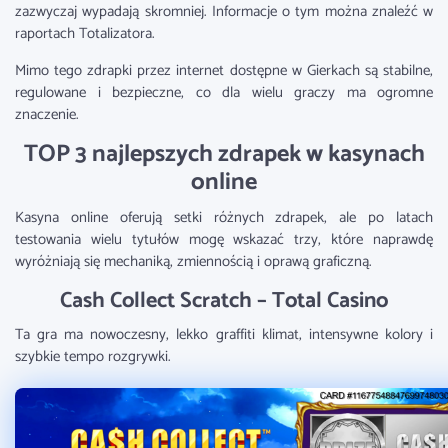
zazwyczaj wypadają skromniej. Informacje o tym można znaleźć w
raportach Totalizatora.
Mimo tego zdrapki przez internet dostępne w Gierkach są stabilne,
regulowane i bezpieczne, co dla wielu graczy ma ogromne
znaczenie.
TOP 3 najlepszych zdrapek w kasynach
online
Kasyna online oferują setki różnych zdrapek, ale po latach
testowania wielu tytułów mogę wskazać trzy, które naprawdę
wyróżniają się mechaniką, zmiennością i oprawą graficzną.
Cash Collect Scratch – Total Casino
Ta gra ma nowoczesny, lekko graffiti klimat, intensywne kolory i
szybkie tempo rozgrywki.