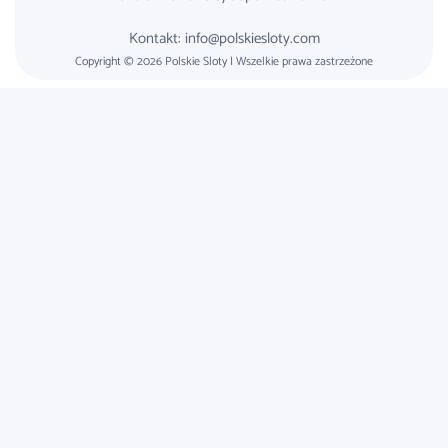
Kontakt: info@polskiesloty.com
Copyright © 2026 Polskie Sloty | Wszelkie prawa zastrzeżone