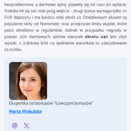
bezproblemowa, a darmowe spiny pojawiły się od razu po wpłacie.
Podoba mi się też niski próg wejścia – drugi bonus wymaga tylko 10
EUR depozytu i ma bardzo niski obrót x3. Dodatkowym plusem są
popularne sloty od Novomatic oraz przejrzyste limity wypłat, które
jasno określono w regulaminie. Jednak w przypadku nagrody w
postaci 200 darmowych spinów warunek
obrotu x40
jest zbyt
wysoki, a 3-dniowy limit na spełnienie warunków to zdecydowanie
za krótko.
Ekspertka od bonusów “Łowczyni bonusów”
Marta Wokulska