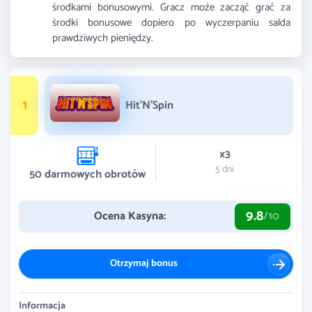
środkami bonusowymi. Gracz może zacząć grać za
środki bonusowe dopiero po wyczerpaniu salda
prawdziwych pieniędzy.
1
Hit'N'Spin
x3
5 dni
50 darmowych obrotów
9.8
Ocena Kasyna:
/10
Otrzymaj bonus
Informacja