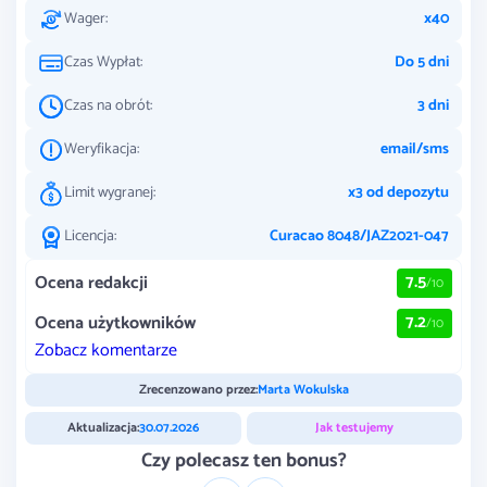
Wager:
x40
Czas Wypłat:
Do 5 dni
Czas na obrót:
3 dni
Weryfikacja:
email/sms
Limit wygranej:
x3 od depozytu
Licencja:
Curacao 8048/JAZ2021-047
7.5
Ocena redakcji
/10
7.2
Ocena użytkowników
/10
Zobacz komentarze
Zrecenzowano przez:
Marta Wokulska
Aktualizacja:
30.07.2026
Jak testujemy
Czy polecasz ten bonus?