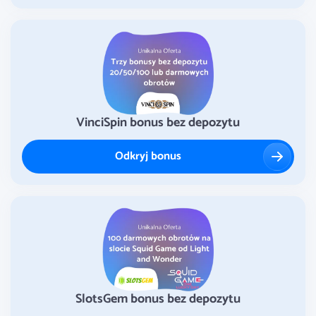
VinciSpin bonus bez depozytu
Odkryj bonus
SlotsGem bonus bez depozytu