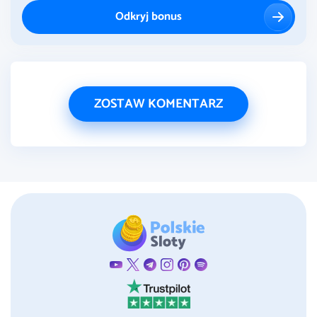
Odkryj bonus
ZOSTAW KOMENTARZ