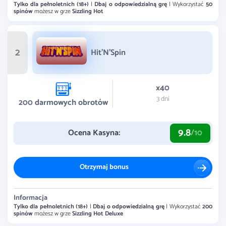
Tylko dla pełnoletnich (18+)
|
Dbaj o odpowiedzialną grę
| Wykorzystać
50
spinów
możesz w grze
Sizzling Hot
2
Hit'N'Spin
x40
3 dni
200 darmowych obrotów
9.8
Ocena Kasyna:
/10
Otrzymaj bonus
Informacja
Tylko dla pełnoletnich (18+)
|
Dbaj o odpowiedzialną grę
| Wykorzystać
200
spinów
możesz w grze
Sizzling Hot Deluxe