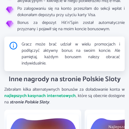
aktywacyjnym – kliknięcie w niego potwierdziło mój e-mail.
Po zalogowaniu się na konto przeszłam do sekcji wpłat i
dokonałam depozytu przy użyciu karty Visa.
Bonus za depozyt Hit’n’Spin został automatycznie
przyznany i pojawił się na moim koncie bonusowym.
Gracz może brać udział w wielu promocjach i
podłączyć aktywny bonus na swoim koncie. Ale
pamiętaj, każdym bonusem nalezy obracać
indywidualnie.
Inne nagrody na stronie Polskie Sloty
Zebrałam kilka alternatywnych bonusów za doładowanie konta w
najlepszych kasynach internetowych
, które są obecnie dostępne
na
stronie Polskie Sloty
.