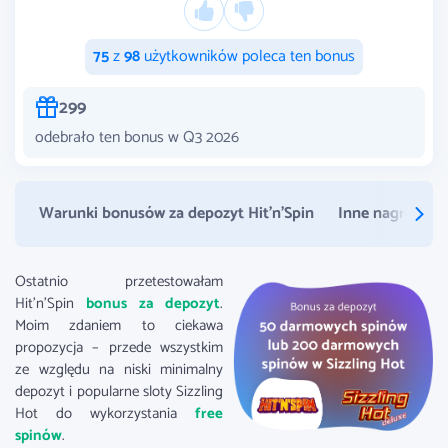
75
z
98
użytkowników poleca ten bonus
299
odebrało ten bonus w Q3 2026
Warunki bonusów za depozyt Hit'n'Spin
Inne nagrody na
Ostatnio przetestowałam
Hit’n’Spin
bonus za depozyt
.
Moim zdaniem to ciekawa
propozycja – przede wszystkim
ze względu na niski minimalny
depozyt i popularne sloty Sizzling
Hot do wykorzystania
free
spinów
.