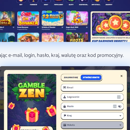
ąc e-mail, login, hasło, kraj, walutę oraz kod promocyjny.