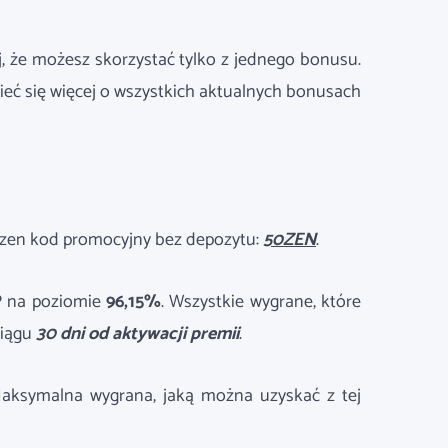
, że możesz skorzystać tylko z jednego bonusu.
ć się więcej o wszystkich aktualnych bonusach
ezen kod promocyjny bez depozytu:
50ZEN
.
TP na poziomie
96,15%
. Wszystkie wygrane, które
ciągu
30 dni od aktywacji premii
.
Maksymalna wygrana, jaką można uzyskać z tej