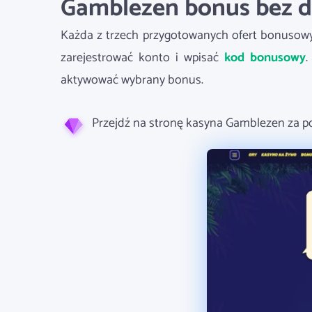
Gamblezen bonus bez d
Każda z trzech przygotowanych ofert bonuso
zarejestrować konto i wpisać
kod bonusowy
.
aktywować wybrany bonus.
Przejdź na stronę kasyna Gamblezen za p