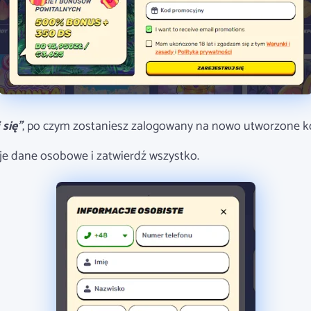
 się”
, po czym zostaniesz zalogowany na nowo utworzone k
oje dane osobowe i zatwierdź wszystko.