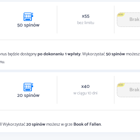
x55
KOD
Brak
bez limitu
50
spinów
Bonus będzie dostępny
po dokonaniu 1 wpłaty
. Wykorzystać
50 spinów
możesz
nu.
x40
KOD
Brak
w ciągu 10 dni
20
spinów
|
Wykorzystać
20 spinów
możesz w grze
Book of Fallen
.