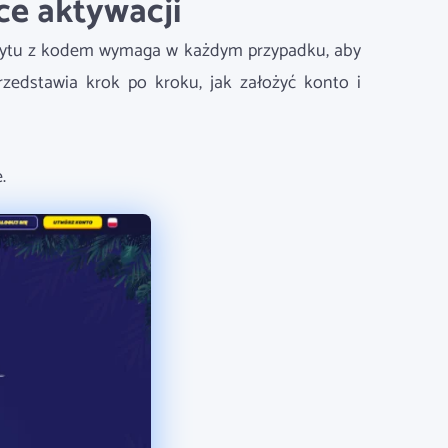
e aktywacji
zytu z kodem wymaga w każdym przypadku, aby
rzedstawia krok po kroku, jak założyć konto i
.