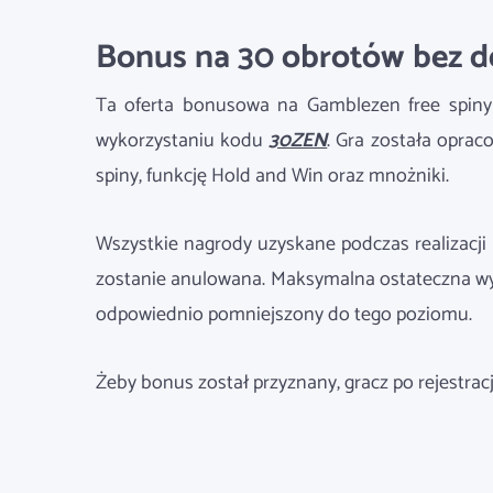
Bonus na 30 obrotów bez d
Ta oferta bonusowa na Gamblezen free spiny
wykorzystaniu kodu
30ZEN
. Gra została oprac
spiny, funkcję Hold and Win oraz mnożniki.
Wszystkie nagrody uzyskane podczas realizacji 
zostanie anulowana. Maksymalna ostateczna wy
odpowiednio pomniejszony do tego poziomu.
Żeby bonus został przyznany, gracz po rejestra