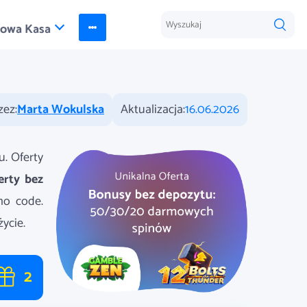
owa Kasa
zez:
Marta Wokulska
Aktualizacja:
16.06.2026
. Oferty
erty bez
mo code.
życie.
2