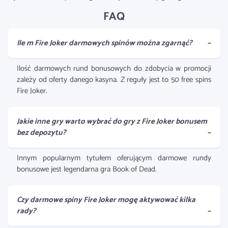
FAQ
Ile m Fire Joker darmowych spinów można zgarnąć?
Ilość darmowych rund bonusowych do zdobycia w promocji
zależy od oferty danego kasyna. Z reguły jest to 50 free spins
Fire Joker.
Jakie inne gry warto wybrać do gry z Fire Joker bonusem
bez depozytu?
Innym popularnym tytułem oferującym darmowe rundy
bonusowe jest legendarna gra Book of Dead.
Czy darmowe spiny Fire Joker mogę aktywować kilka
rady?