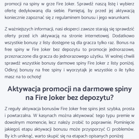
promocji na spiny w grze Fire Joker. Sprawdź naszą listę i wybierz
ofertę dedykowaną dla siebie. Pamiętaj, by przed jej aktywacją
koniecznie zapoznać się z regulaminem bonusu i jego warunkami.
Z ważniejszych informacji, nasi eksperci zawsze starają się sprawdzić
oferty przed ich aktywacją na stronie internetowej. Dodatkowo
wszystkie bonusy z listy dostępne są dla gracza tylko raz. Bonus na
free spiny w Fire Joker bez depozytu to promocje jednorazowe,
przeznaczone dla gracza do jednorazowego użytku. W wolnej chwili
sprawdź wszystkie bonusy darmowe spiny Fire Joker z listy poniżej.
Odkryj bonusy na free spiny i wyorzytajk je wszystkie o ile tylko
masz na to ochotę!
Aktywacja promocji na darmowe spiny
na Fire Joker bez depozytu?
Z reguły aktywacja bonusów Fire Joker free spins jest szybka, prosta
i powtarzalna. W kasynach można aktywować tego typu premie w
dowolnym momencie, lecz należy zrobić to poprawnie. Pominięcie
jakiegoś etapu aktywacji bonusu może przysporzyć Ci problemów.
By ich uniknąć, warto skupić się na etapach opisanych poniżej: