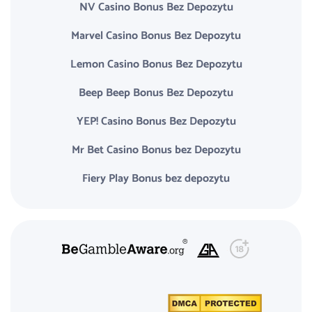
NV Casino Bonus Bez Depozytu
Marvel Casino Bonus Bez Depozytu
Lemon Casino Bonus Bez Depozytu
Beep Beep Bonus Bez Depozytu
YEP! Casino Bonus Bez Depozytu
Mr Bet Casino Bonus bez Depozytu
Fiery Play Bonus bez depozytu