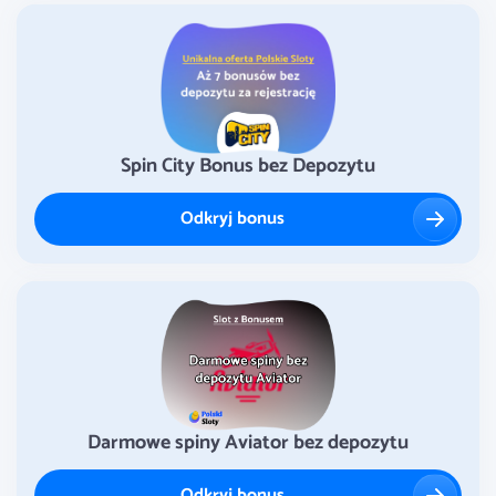
Spin City Bonus bez Depozytu
Odkryj bonus
Darmowe spiny Aviator bez depozytu
Odkryj bonus