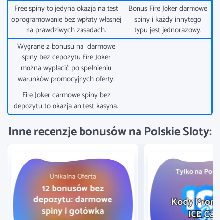
Free spiny to jedyna okazja na test
Bonus Fire Joker darmowe
oprogramowanie bez wpłaty własnej
spiny i każdy innytego
na prawdziwych zasadach.
typu jest jednorazowy.
Wygrane z bonusu na darmowe
spiny bez depozytu Fire Joker
można wypłacić po spełnieniu
warunków promocyjnych oferty.
Fire Joker darmowe spiny bez
depozytu to okazja an test kasyna.
Inne recenzje bonusów na Polskie Sloty: