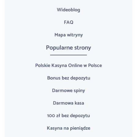
Wideoblog
FAQ
Mapa witryny
Popularne strony
Polskie Kasyna Online w Polsce
Bonus bez depozytu
Darmowe spiny
Darmowa kasa
100 zł bez depozytu
Kasyna na pieniądze