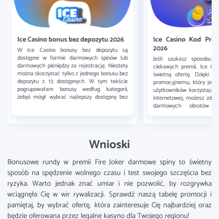
Ice Casino bonus bez depozytu 2026
Ice Casino Kod Pro
2026
W Ice Casino bonusy bez depozytu są
dostępne w formie darmowych spinów lub
Jeśli szukasz sposobu n
darmowych pieniędzy za rejestrację. Niestety
ciekawych premii, Ice Ca
można skorzystać tylko z jednego bonusu bez
świetną ofertę. Dzięki s
depozytu z 13 dostępnych. W tym tekście
promocyjnemu, który jest 
pogrupowałam bonusy według kategorii,
użytkowników korzystający
żebyś mógł wybrać najlepszy dostępny bez
internetowej, możesz zdob
depozytu Ice Casino bonus za rejestrację.
darmowych obrotów l
Warto od razu zaznaczyć, że żaden
pieniędzy. Promocja jest
dodatkowy…
korzystanie z niej jest 
promocyjny Ice Casino…
Wnioski
Bonusowe rundy w premii Fire Joker darmowe spiny to świetny
sposób na spędzenie wolnego czasu i test swojego szczęścia bez
ryzyka. Warto jednak znać umiar i nie pozwolić, by rozgrywka
wciągnęła Cię w wir rywalizacji. Sprawdź naszą tabelę promocji i
pamiętaj, by wybrać ofertę, która zainteresuje Cię najbardziej oraz
będzie oferowana przez legalne kasyno dla Twojego regionu!