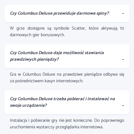
Czy Columbus Deluxe przewiduje darmowe spiny?
W grze dostępne są symbole Scatter, które aktywują 10
darmowych gier bonusowych.
Czy Columbus Deluxe daje możliwość stawiania
prawdziwych pieniędzy?
Gra w Columbus Deluxe na prawdziwe pieniądze odbywa się
za pośrednictwem kasyn internetowych.
Czy Columbus Deluxe trzeba pobierać i instalować na
swoje urządzenie?
Instalacja i pobieranie gry nie jest konieczne. Do poprawnego
uruchomienia wystarczy przeglądarka internetowa.