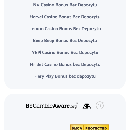
NV Casino Bonus Bez Depozytu
Marvel Casino Bonus Bez Depozytu
Lemon Casino Bonus Bez Depozytu
Beep Beep Bonus Bez Depozytu
YEP! Casino Bonus Bez Depozytu
Mr Bet Casino Bonus bez Depozytu
Fiery Play Bonus bez depozytu