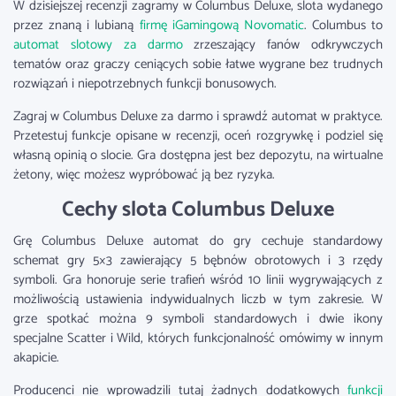
W dzisiejszej recenzji zagramy w Columbus Deluxe, slota wydanego
przez znaną i lubianą
firmę iGamingową Novomatic
. Columbus to
automat slotowy za darmo
zrzeszający fanów odkrywczych
tematów oraz graczy ceniących sobie łatwe wygrane bez trudnych
rozwiązań i niepotrzebnych funkcji bonusowych.
Zagraj w Columbus Deluxe za darmo i sprawdź automat w praktyce.
Przetestuj funkcje opisane w recenzji, oceń rozgrywkę i podziel się
własną opinią o slocie. Gra dostępna jest bez depozytu, na wirtualne
żetony, więc możesz wypróbować ją bez ryzyka.
Cechy slota Columbus Deluxe
Grę Columbus Deluxe automat do gry cechuje standardowy
schemat gry 5×3 zawierający 5 bębnów obrotowych i 3 rzędy
symboli. Gra honoruje serie trafień wśród 10 linii wygrywających z
możliwością ustawienia indywidualnych liczb w tym zakresie. W
grze spotkać można 9 symboli standardowych i dwie ikony
specjalne Scatter i Wild, których funkcjonalność omówimy w innym
akapicie.
Producenci nie wprowadzili tutaj żadnych dodatkowych
funkcji