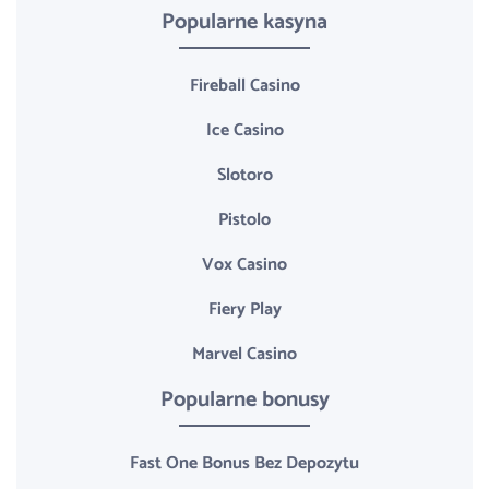
Popularne kasyna
Fireball Casino
Ice Casino
Slotoro
Pistolo
Vox Casino
Fiery Play
Marvel Casino
Popularne bonusy
Fast One Bonus Bez Depozytu