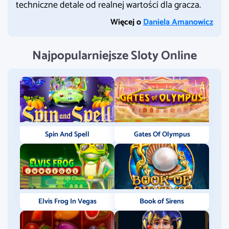
techniczne detale od realnej wartości dla gracza.
Więcej o
Daniela Amanowicz
Najpopularniejsze Sloty Online
Spin And Spell
Gates Of Olympus
Elvis Frog In Vegas
Book of Sirens