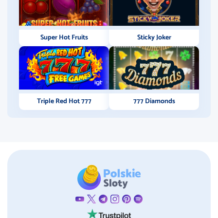
Super Hot Fruits
Sticky Joker
Triple Red Hot 777
777 Diamonds