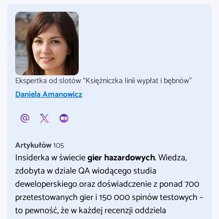
Ekspertka od slotów “Księżniczka linii wypłat i bębnów”
Daniela Amanowicz
Artykułów
105
Insiderka w świecie
gier hazardowych
. Wiedza,
zdobyta w dziale QA wiodącego studia
deweloperskiego oraz doświadczenie z ponad 700
przetestowanych gier i 150 000 spinów testowych –
to pewność, że w każdej recenzji oddziela