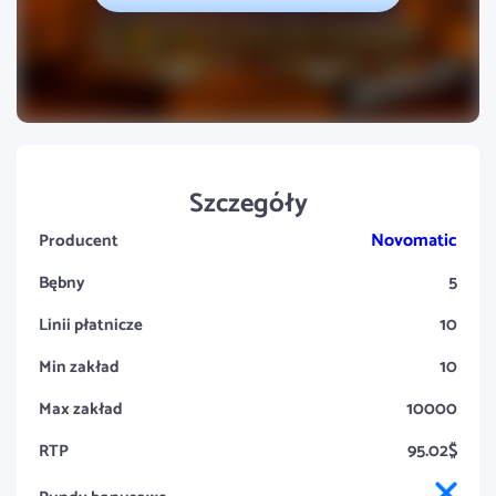
Szczegóły
Novomatic
Producent
5
Bębny
10
Linii płatnicze
10
Min zakład
10000
Max zakład
95.02$
RTP