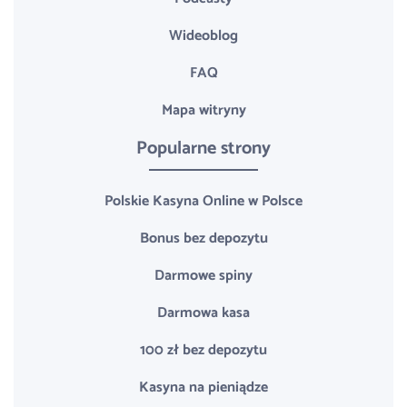
Wideoblog
FAQ
Mapa witryny
Popularne strony
Polskie Kasyna Online w Polsce
Bonus bez depozytu
Darmowe spiny
Darmowa kasa
100 zł bez depozytu
Kasyna na pieniądze