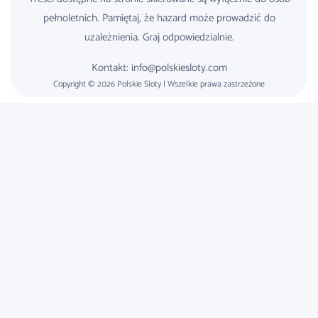
pełnoletnich. Pamiętaj, że hazard może prowadzić do
uzależnienia. Graj odpowiedzialnie.
Kontakt: info@polskiesloty.com
Copyright © 2026 Polskie Sloty | Wszelkie prawa zastrzeżone