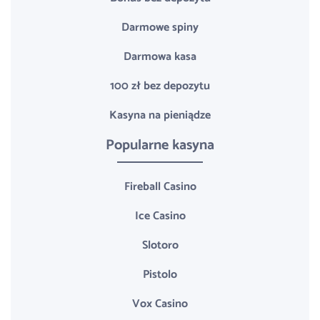
Darmowe spiny
Darmowa kasa
100 zł bez depozytu
Kasyna na pieniądze
Popularne kasyna
Fireball Casino
Ice Casino
Slotoro
Pistolo
Vox Casino