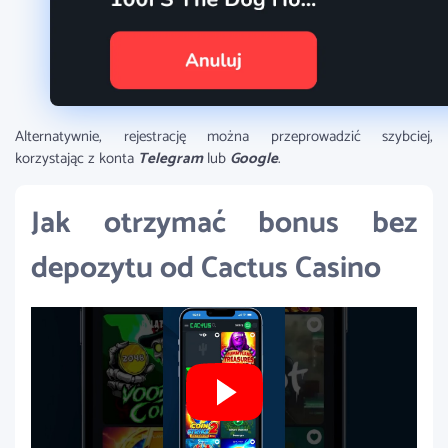
Alternatywnie, rejestrację można przeprowadzić szybciej,
korzystając z konta
Telegram
lub
Google
.
Jak otrzymać bonus bez
depozytu od Cactus Casino