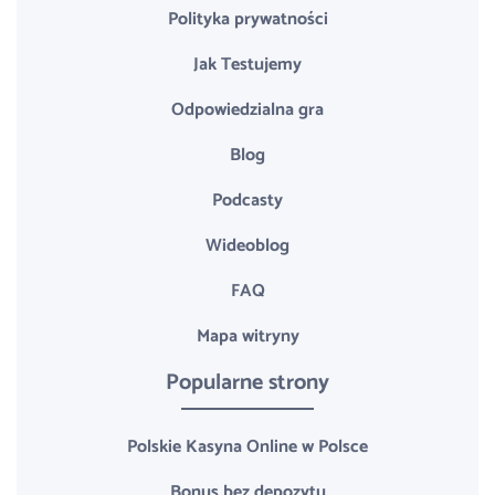
Polityka prywatności
Jak Testujemy
Odpowiedzialna gra
Blog
Podcasty
Wideoblog
FAQ
Mapa witryny
Popularne strony
Polskie Kasyna Online w Polsce
Bonus bez depozytu