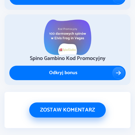
Spino Gambino Kod Promocyjny
Odkryj bonus
ZOSTAW KOMENTARZ