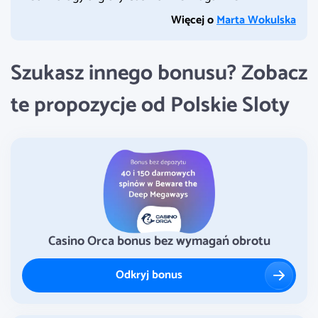
Więcej o
Marta Wokulska
Szukasz innego bonusu? Zobacz
te propozycje od Polskie Sloty
Casino Orca bonus bez wymagań obrotu
Odkryj bonus