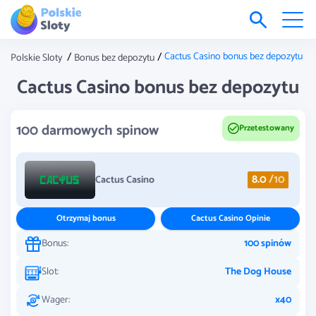
/
/
Cactus Casino bonus bez depozytu
Polskie Sloty
Bonus bez depozytu
Cactus Casino bonus bez depozytu
100 darmowych spinow
Przetestowany
8.0
/10
Cactus Casino
Otrzymaj bonus
Cactus Casino Opinie
Bonus:
100
spinów
Slot:
The Dog House
Wager:
x40