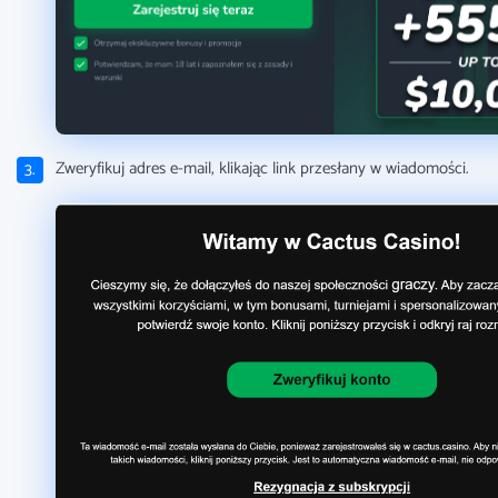
Zweryfikuj adres e-mail, klikając link przesłany w wiadomości.