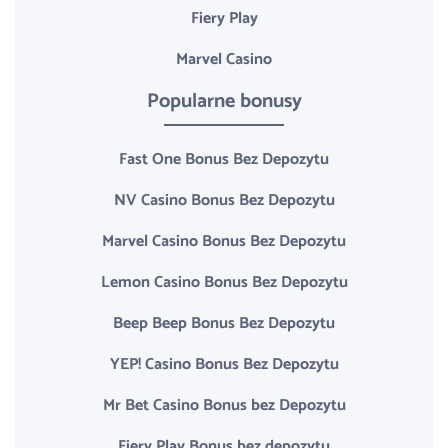
Fiery Play
Marvel Casino
Popularne bonusy
Fast One Bonus Bez Depozytu
NV Casino Bonus Bez Depozytu
Marvel Casino Bonus Bez Depozytu
Lemon Casino Bonus Bez Depozytu
Beep Beep Bonus Bez Depozytu
YEP! Casino Bonus Bez Depozytu
Mr Bet Casino Bonus bez Depozytu
Fiery Play Bonus bez depozytu