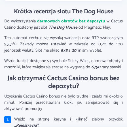
Krótka recenzja slotu The Dog House
Do wykorzystania
darmowych obrotów bez depozytu
w Cactus
Casino dostepny jest slot
The Dog House
od Pragmatic Play.
Ten automat cechuje się wysoką wariancją oraz RTP wynoszącym
95,51%. Zakłady można ustawiać w zakresie od 0,20 do 100
jednostek waluty. Slot ma układ
5×3
z
20
liniami wypłat.
Wśród funkcji dostępne są symbole Sticky Wilds, darmowe obroty i
mnożniki, które zwiększają szanse na wygraną do
6750
razy stawki.
Jak otrzymać Cactus Casino bonus bez
depozytu?
Uzyskanie Cactus Casino bonus nie było trudne i zajęło mi około 6
minut. Poniżej przedstawiam kroki, jak zarejestrować się i
aktywować promocję:
Wejdź na stronę kasyna i kliknąć zielony przycisk
„Rejestracja”
.