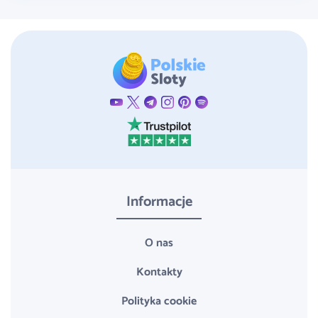
Informacje
O nas
Kontakty
Polityka cookie