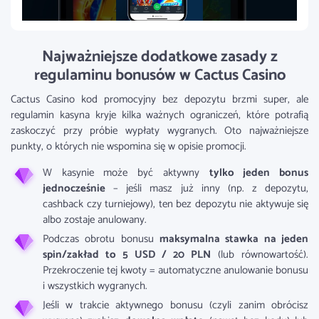
Najważniejsze dodatkowe zasady z
regulaminu bonusów w Cactus Casino
Cactus Casino kod promocyjny bez depozytu brzmi super, ale
regulamin kasyna kryje kilka ważnych ograniczeń, które potrafią
zaskoczyć przy próbie wypłaty wygranych. Oto najważniejsze
punkty, o których nie wspomina się w opisie promocji.
W kasynie może być aktywny
tylko jeden bonus
jednocześnie
– jeśli masz już inny (np. z depozytu,
cashback czy turniejowy), ten bez depozytu nie aktywuje się
albo zostaje anulowany.
Podczas obrotu bonusu
maksymalna stawka na jeden
spin/zakład to 5 USD / 20 PLN
(lub równowartość).
Przekroczenie tej kwoty = automatyczne anulowanie bonusu
i wszystkich wygranych.
Jeśli w trakcie aktywnego bonusu (czyli zanim obrócisz