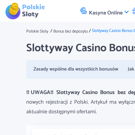
Kasyna Online
/
/
Slottyway Casino Bonus 
Polskie Sloty
Bonus bez depozytu
Slottyway Casino Bonu
Zasady wspólne dla wszystkich bonusów
Jak
‼️UWAGA‼️Slottyway Casino Bonus bez dep
nowych rejestracji z Polski. Artykuł ma wyłąc
aktualnie dostępnymi ofertami.