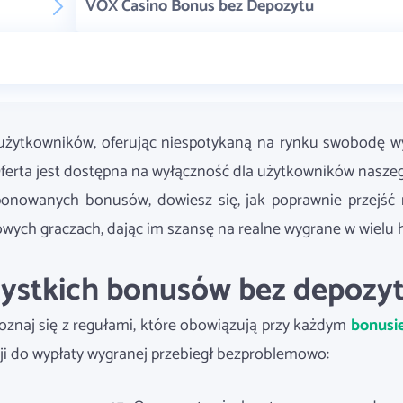
VOX Casino Bonus bez Depozytu
żytkowników, oferując niespotykaną na rynku swobodę wy
Oferta jest dostępna na wyłączność dla użytkowników naszego
onowanych bonusów, dowiesz się, jak poprawnie przejść r
wych graczach, dając im szansę na realne wygrane w wielu h
zystkich bonusów bez depozy
oznaj się z regułami, które obowiązują przy każdym
bonusi
cji do wypłaty wygranej przebiegł bezproblemowo: