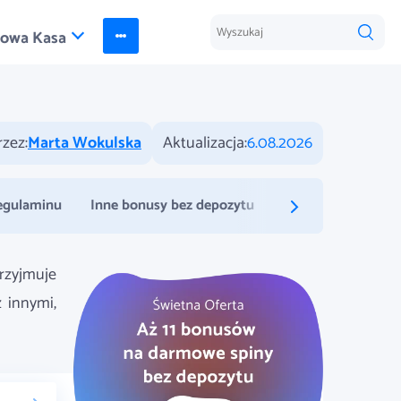
owa Kasa
zez:
Marta Wokulska
Aktualizacja:
6.08.2026
regulaminu
Inne bonusy bez depozytu
Doświadczenie Mar
rzyjmuje
 innymi,