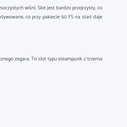
ystych wiśni. Slot jest bardzo przejrzysty, co
tywowane, co przy pakiecie 50 FS na start daje
cznego zegara. To slot typu steampunk z trzema