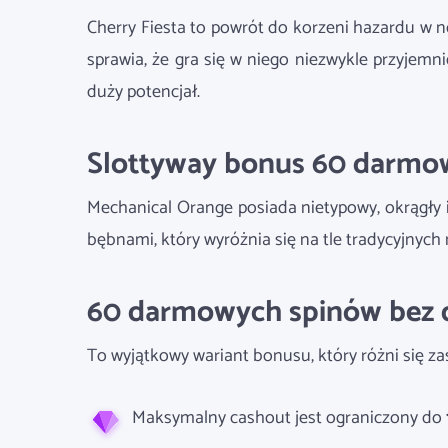
Cherry Fiesta to powrót do korzeni hazardu w 
sprawia, że gra się w niego niezwykle przyjem
duży potencjał.
Slottyway bonus 60 darmo
Mechanical Orange posiada nietypowy, okrągły 
bębnami, który wyróżnia się na tle tradycyjnyc
60 darmowych spinów bez 
To wyjątkowy wariant bonusu, który różni się z
Maksymalny cashout jest ograniczony do