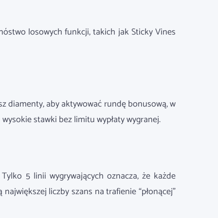
nóstwo losowych funkcji, takich jak Sticky Vines
rasz diamenty, aby aktywować rundę bonusową, w
wysokie stawki bez limitu wypłaty wygranej.
 Tylko 5 linii wygrywających oznacza, że każde
największej liczby szans na trafienie “płonącej”