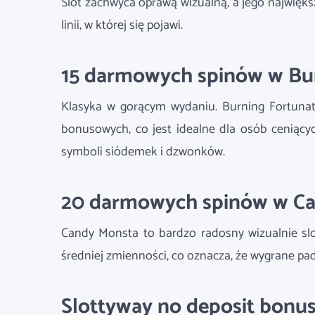
Slot zachwyca oprawą wizualną, a jego największ
linii, w której się pojawi.
15 darmowych spinów w Bur
Klasyka w gorącym wydaniu. Burning Fortuna
bonusowych, co jest idealne dla osób ceniącyc
symboli siódemek i dzwonków.
20 darmowych spinów w C
Candy Monsta to bardzo radosny wizualnie slo
średniej zmienności, co oznacza, że wygrane pa
Slottyway no deposit bonus