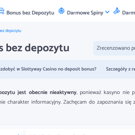
Bonus bez Depozytu
Darmowe Spiny
Darm
bez depozytu
s bez depozytu
Zrecenzowano pr
 zdobyć w Slottyway Casino no deposit bonus?
Szczegóły z 
ozytu jest obecnie nieaktywny
, ponieważ kasyno nie p
znie charakter informacyjny. Zachęcam do zapoznania się z