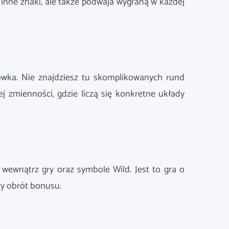
e inne znaki, ale także podwaja wygraną w każdej
wka. Nie znajdziesz tu skomplikowanych rund
j zmienności, gdzie liczą się konkretne układy
wewnątrz gry oraz symbole Wild. Jest to gra o
zy obrót bonusu.