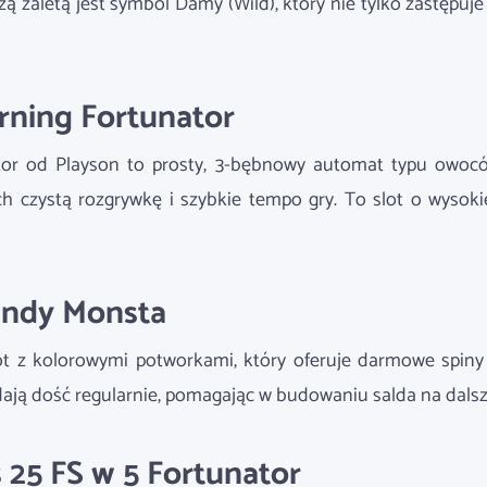
ą zaletą jest symbol Damy (Wild), który nie tylko zastępuj
ning Fortunator
tor od Playson to prosty, 3-bębnowy automat typu owocó
h czystą rozgrywkę i szybkie tempo gry. To slot o wysokie
andy Monsta
t z kolorowymi potworkami, który oferuje darmowe spiny 
dają dość regularnie, pomagając w budowaniu salda na dals
 25 FS w 5 Fortunator