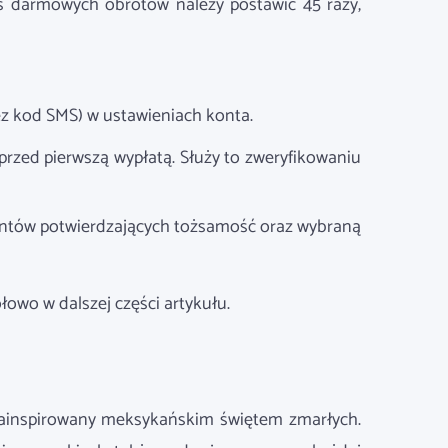
s darmowych obrotów należy postawić 45 razy,
z kod SMS) w ustawieniach konta.
przed pierwszą wypłatą. Służy to zweryfikowaniu
mentów potwierdzających tożsamość oraz wybraną
owo w dalszej części artykułu.
 zainspirowany meksykańskim świętem zmarłych.