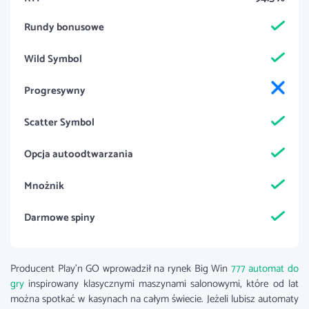
Rundy bonusowe
Wild Symbol
Progresywny
Scatter Symbol
Opcja autoodtwarzania
Mnożnik
Darmowe spiny
Producent Play’n GO wprowadził na rynek Big Win
777 automat do
gry
inspirowany klasycznymi maszynami salonowymi, które od lat
można spotkać w kasynach na całym świecie. Jeżeli lubisz automaty