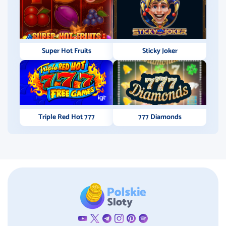
Super Hot Fruits
Sticky Joker
Triple Red Hot 777
777 Diamonds