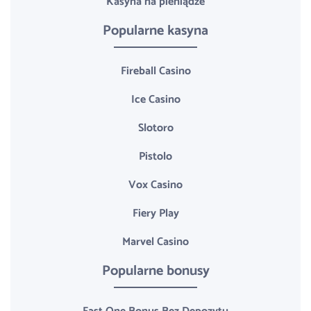
Kasyna na pieniądze
Popularne kasyna
Fireball Casino
Ice Casino
Slotoro
Pistolo
Vox Casino
Fiery Play
Marvel Casino
Popularne bonusy