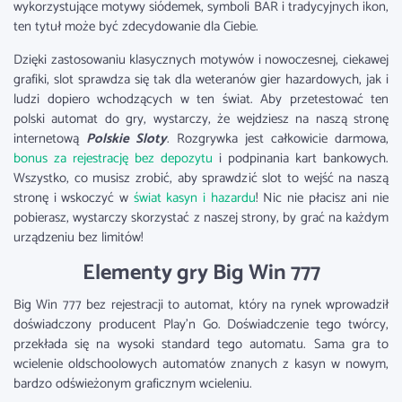
wykorzystujące motywy siódemek, symboli BAR i tradycyjnych ikon,
ten tytuł może być zdecydowanie dla Ciebie.
Dzięki zastosowaniu klasycznych motywów i nowoczesnej, ciekawej
grafiki, slot sprawdza się tak dla weteranów gier hazardowych, jak i
ludzi dopiero wchodzących w ten świat. Aby przetestować ten
polski automat do gry, wystarczy, że wejdziesz na naszą stronę
internetową
Polskie Sloty
. Rozgrywka jest całkowicie darmowa,
bonus za rejestrację bez depozytu
i podpinania kart bankowych.
Wszystko, co musisz zrobić, aby sprawdzić slot to wejść na naszą
stronę i wskoczyć w
świat kasyn i hazardu
! Nic nie płacisz ani nie
pobierasz, wystarczy skorzystać z naszej strony, by grać na każdym
urządzeniu bez limitów!
Elementy gry Big Win 777
Big Win 777 bez rejestracji to automat, który na rynek wprowadził
doświadczony producent Play’n Go. Doświadczenie tego twórcy,
przekłada się na wysoki standard tego automatu. Sama gra to
wcielenie oldschoolowych automatów znanych z kasyn w nowym,
bardzo odświeżonym graficznym wcieleniu.