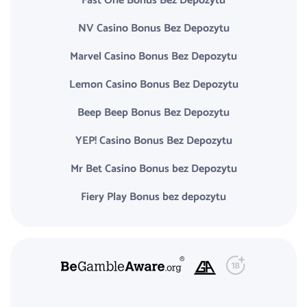
Fast One Bonus Bez Depozytu
NV Casino Bonus Bez Depozytu
Marvel Casino Bonus Bez Depozytu
Lemon Casino Bonus Bez Depozytu
Beep Beep Bonus Bez Depozytu
YEP! Casino Bonus Bez Depozytu
Mr Bet Casino Bonus bez Depozytu
Fiery Play Bonus bez depozytu