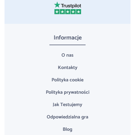
Informacje
O nas
Kontakty
Polityka cookie
Polityka prywatności
Jak Testujemy
Odpowiedzialna gra
Blog