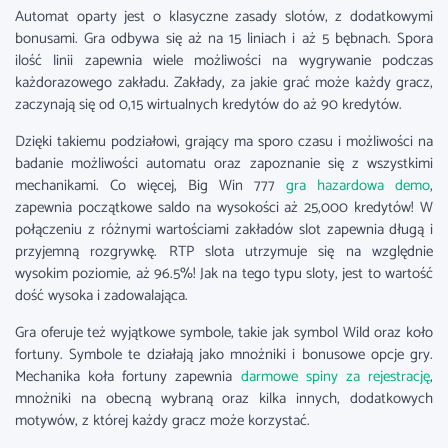
Automat oparty jest o klasyczne zasady slotów, z dodatkowymi
bonusami. Gra odbywa się aż na 15 liniach i aż 5 bębnach. Spora
ilość linii zapewnia wiele możliwości na wygrywanie podczas
każdorazowego zakładu. Zakłady, za jakie grać może każdy gracz,
zaczynają się od 0,15 wirtualnych kredytów do aż 90 kredytów.
Dzięki takiemu podziałowi, grający ma sporo czasu i możliwości na
badanie możliwości automatu oraz zapoznanie się z wszystkimi
mechanikami. Co więcej, Big Win 777
gra hazardowa demo
,
zapewnia początkowe saldo na wysokości aż 25,000 kredytów! W
połączeniu z różnymi wartościami zakładów slot zapewnia długą i
przyjemną rozgrywkę. RTP slota utrzymuje się na względnie
wysokim poziomie, aż 96.5%! Jak na tego typu sloty, jest to wartość
dość wysoka i zadowalająca.
Gra oferuje też wyjątkowe symbole, takie jak symbol Wild oraz koło
fortuny. Symbole te działają jako mnożniki i bonusowe opcje gry.
Mechanika koła fortuny zapewnia
darmowe spiny za rejestrację
,
mnożniki na obecną wybraną oraz kilka innych, dodatkowych
motywów, z której każdy gracz może korzystać.