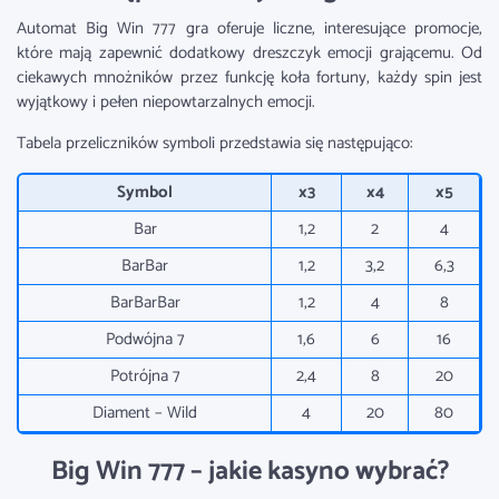
Automat Big Win 777 gra oferuje liczne, interesujące promocje,
które mają zapewnić dodatkowy dreszczyk emocji grającemu. Od
ciekawych mnożników przez funkcję koła fortuny, każdy spin jest
wyjątkowy i pełen niepowtarzalnych emocji.
Tabela przeliczników symboli przedstawia się następująco:
Symbol
x3
x4
x5
Bar
1,2
2
4
BarBar
1,2
3,2
6,3
BarBarBar
1,2
4
8
Podwójna 7
1,6
6
16
Potrójna 7
2,4
8
20
Diament – Wild
4
20
80
Big Win 777 – jakie kasyno wybrać?