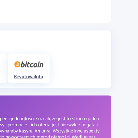
Kryptowaluta
rci jednogłośnie uznali, że jest to strona godna
 i promocje - ich oferta jest niezwykle bogata i
równałaby kasynu Amunra. Wszystkie inne aspekty
aż do nowoczesnych metod płatności. Według nas