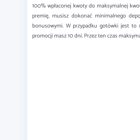
100% wpłaconej kwoty do maksymalnej kwoty 
premię, musisz dokonać minimalnego depo
bonusowymi. W przypadku gotówki jest to 
promocji masz 10 dni. Przez ten czas maksymal