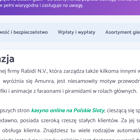
 w pełni wiarygodna i zasługuje na uwagę.
wość i bezpieczeństwo
Wpłaty i wypłaty
Asortyment gier
zja
 firmy Rabidi N.V., która zarządza także kilkoma innymi w
 wyróżnia się Amunra, jest niesamowity motyw przewodni, 
iki i animacje z faraonami i piramidami w rolach głównych.
epszych stron
kasyno online na Polskie Sloty
, cieszącą się
dawno, posiada szeroką rzeszę stałych klientów. Za jej 
 obsługa klienta. Znajdziesz tu wiele rodzajów automa