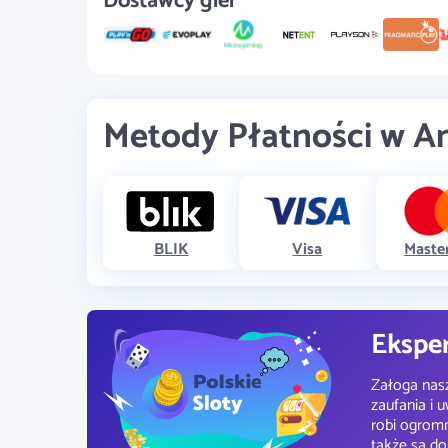
Dostawcy gier
Metody Płatności w 
BLIK
Visa
Maste
Eksper
Załoga nasz
zaufania i 
robi ogrom
także są do