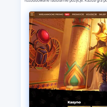
rozbudowane fabularnie pozycje. Każda gra pos