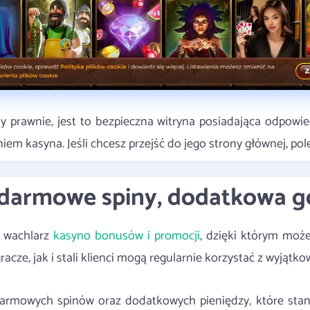
rawnie, jest to bezpieczna witryna posiadająca odpowiedni
iem kasyna. Jeśli chcesz przejść do jego strony głównej, po
darmowe spiny, dodatkowa 
 wachlarz
kasyno bonusów i promocji
, dzięki którym moż
acze, jak i stali klienci mogą regularnie korzystać z wyjątko
armowych spinów oraz dodatkowych pieniędzy, które sta